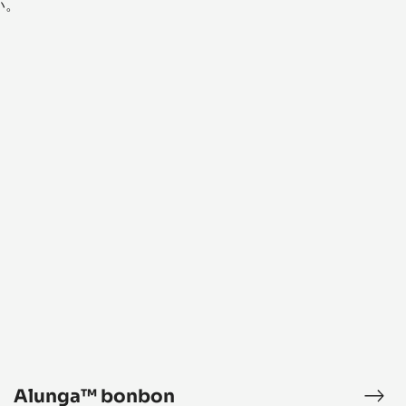
い。
Alunga™
bonbon
Alunga™ bonbon
ar
Alu