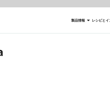
Main
navigation
製品情報
レシピとイ
CacaoBarry
a