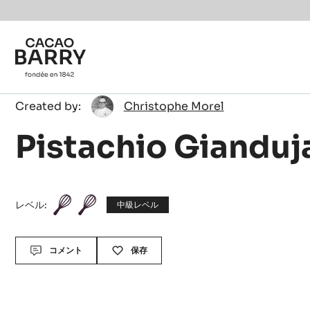
Skip to main content
Christophe
Created by:
Christophe Morel
Morel
Pistachio Gianduj
レベル:
中級レベル
Actions
コメント
保存