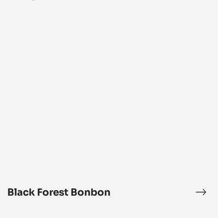
ipse
bon
Black
Forest
Bonbon
Black Forest Bonbon
phyr
Blac
ite
For
ocolate
Bon