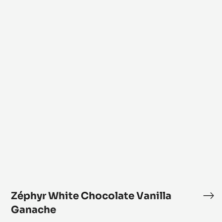
Ecl
Zéphyr
White
Chocolate
Vanilla
Ganache
Zéphyr White Chocolate Vanilla
Zé
Wh
Ganache
Ch