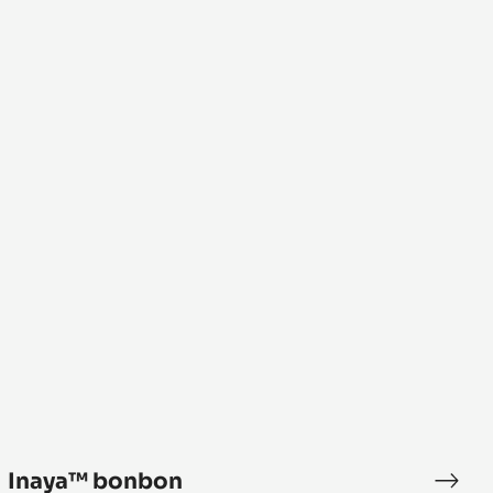
Inaya™
bonbon
Inaya™ bonbon
nga™
Inay