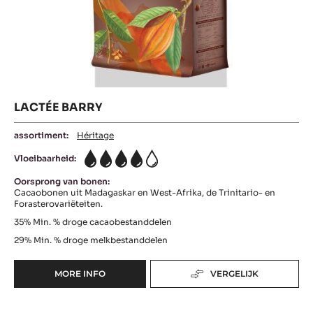
LACTÉE BARRY
assortiment:
Héritage
Vloeibaarheid:
4
Oorsprong van bonen:
Cacaobonen uit Madagaskar en West-Afrika, de Trinitario- en
Forasterovariëteiten.
35%
Min. % droge cacaobestanddelen
29%
Min. % droge melkbestanddelen
MORE INFO
VERGELIJK
-
LACTÉE
BARRY