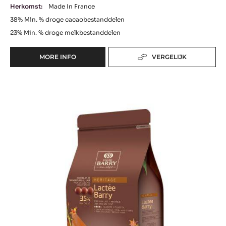
Herkomst:
Made In France
38%
Min. % droge cacaobestanddelen
23%
Min. % droge melkbestanddelen
MORE INFO
VERGELIJK
-
LACTÉE
SUPÉRIEURE
Lactée
Barry