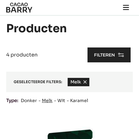
Skip to main content
Togg
main
navi
Producten
4 producten
FILTEREN
Melk
-
GESELECTEERDE FILTERS:
remove
filter
Type:
Donker
Melk
Wit
Karamel
Results
Lactée
Supérieure