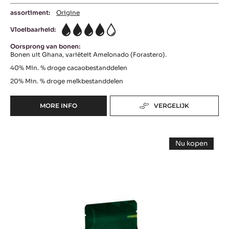
assortiment:
Origine
Vloeibaarheid:
4
Oorsprong van bonen:
Bonen uit Ghana, variëteit Amelonado (Forastero).
40%
Min. % droge cacaobestanddelen
20%
Min. % droge melkbestanddelen
MORE INFO
VERGELIJK
-
GHANA
Alunga™
Nu kopen
-
Alunga™