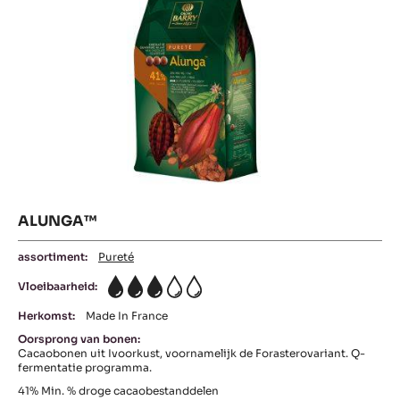
ALUNGA™
assortiment:
Pureté
Vloeibaarheid:
3
Herkomst:
Made In France
Oorsprong van bonen:
Cacaobonen uit Ivoorkust, voornamelijk de Forasterovariant. Q-
fermentatie programma.
41%
Min. % droge cacaobestanddelen