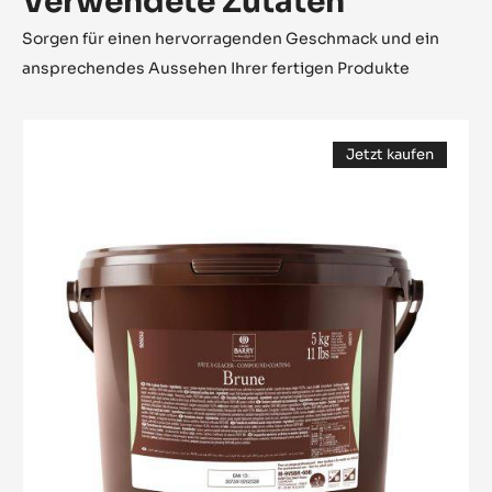
Verwendete Zutaten
Sorgen für einen hervorragenden Geschmack und ein
ansprechendes Aussehen Ihrer fertigen Produkte
Pâte
Jetzt kaufen
à
(opens
Glacer
a
modal
Brune
window)