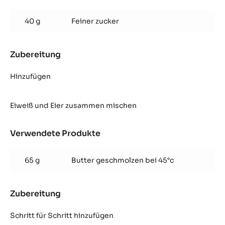
Opéra
Mandel
40 g
Feiner zucker
Biskuit
Zubereitung
:
Opéra
Mandel
Hinzufügen
Biskuit
Eiweiß und Eier zusammen mischen
Verwendete Produkte
:
Opéra
Mandel
65 g
Butter geschmolzen bei 45°c
Biskuit
Zubereitung
:
Opéra
Mandel
Schritt für Schritt hinzufügen