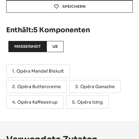
SPEICHERN
Enthält:5 Komponenten
MASSEINHEIT
US
Opéra Mandel Biskuit
Opéra Buttercreme
Opéra Ganache
Opéra Kaffeesirup
Opéra Icing