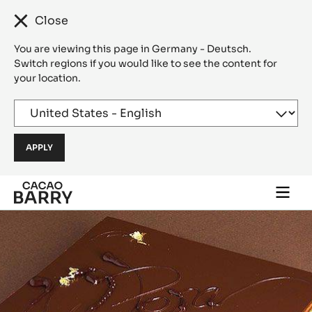
Close
You are viewing this page in Germany - Deutsch.
Switch regions if you would like to see the content for
your location.
Skip to main content
Togg
main
navi