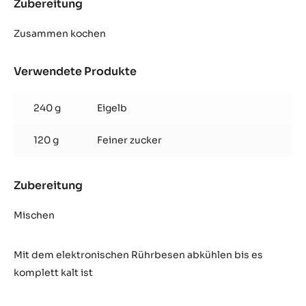
Zubereitung
:
Opéra
Buttercreme
Zusammen kochen
Verwendete Produkte
:
Opéra
Buttercreme
240 g
Eigelb
120 g
Feiner zucker
Zubereitung
:
Opéra
Buttercreme
Mischen
Mit dem elektronischen Rührbesen abkühlen bis es
komplett kalt ist