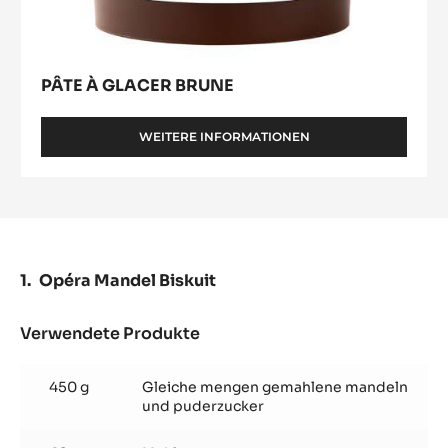
PÂTE À GLACER BRUNE
WEITERE INFORMATIONEN
-
PÂTE
À
GLACER
BRUNE
Opéra Mandel Biskuit
Verwendete Produkte
:
Opéra
Mandel
450 g
Gleiche mengen gemahlene mandeln
Biskuit
und puderzucker