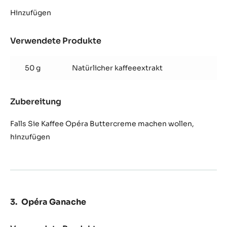
Opéra
Buttercreme
Hinzufügen
Verwendete Produkte
:
Opéra
Buttercreme
50 g
Natürlicher kaffeeextrakt
Zubereitung
:
Opéra
Buttercreme
Falls Sie Kaffee Opéra Buttercreme machen wollen,
hinzufügen
Opéra Ganache