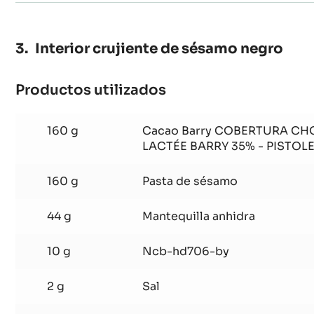
100 g
Ncb-hd706-by
Interior crujiente de sésamo negro
Productos utilizados
:
Interior
crujiente
160 g
Cacao Barry COBERTURA CH
de
LACTÉE BARRY 35% - PISTOLE
sésamo
160 g
Pasta de sésamo
negro
44 g
Mantequilla anhidra
10 g
Ncb-hd706-by