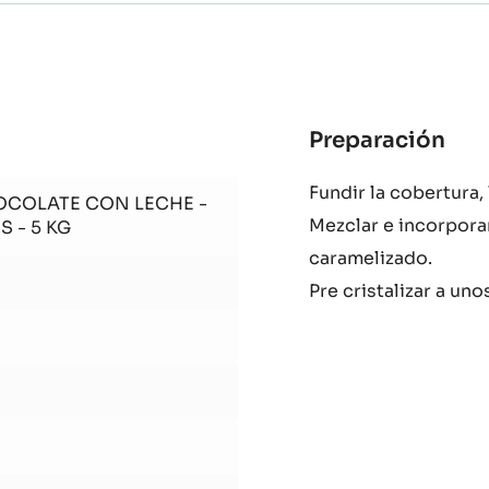
Preparación
:
Inte
Fundir la cobertura,
cru
OCOLATE CON LECHE -
Mezclar e incorporar
de
S - 5 KG
sés
caramelizado.
neg
Pre cristalizar a un