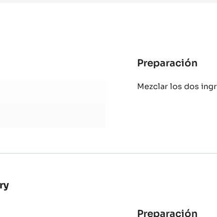
-
BARRA
SNACK
REDONDA
-
TRITAN
Preparación
:
Cr
Mezclar los dos ingr
mie
liq