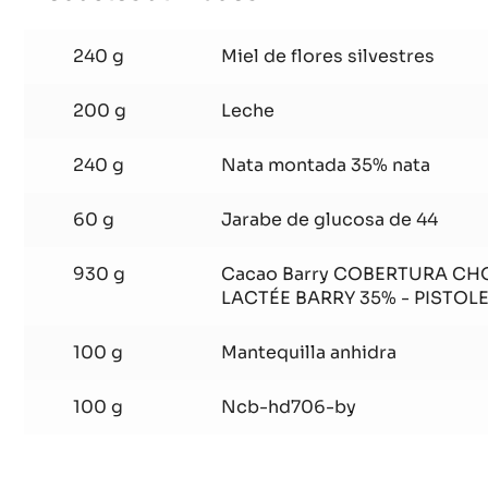
Trufa de miel caramelizada y Lactée Bar
Productos utilizados
:
Trufa
de
240 g
Miel de flores silvestres
miel
caramelizada
200 g
Leche
y
240 g
Nata montada 35% nata
Lactée
Barry
60 g
Jarabe de glucosa de 44
930 g
Cacao Barry COBERTURA CH
LACTÉE BARRY 35% - PISTOLE
100 g
Mantequilla anhidra