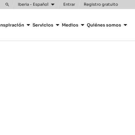
Clos
Iberia - Español
Entrar
Registro gratuito
Toggle
search
inspiración
Servicios
Medios
Quiénes somos