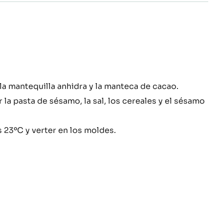
rior
 la mantequilla anhidra y la manteca de cacao.
jiente
 la pasta de sésamo, la sal, los cereales y el sésamo
amo
ro
os 23ºC y verter en los moldes.