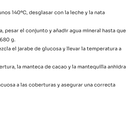
fa
 unos 140ºC, desglasar con la leche y la nata
l
amelizada
ía, pesar el conjunto y añadir agua mineral hasta que
 680 g.
tée
zcla el jarabe de glucosa y llevar la temperatura a
ry
ertura, la manteca de cacao y la mantequilla anhidra
acuosa a las coberturas y asegurar una correcta