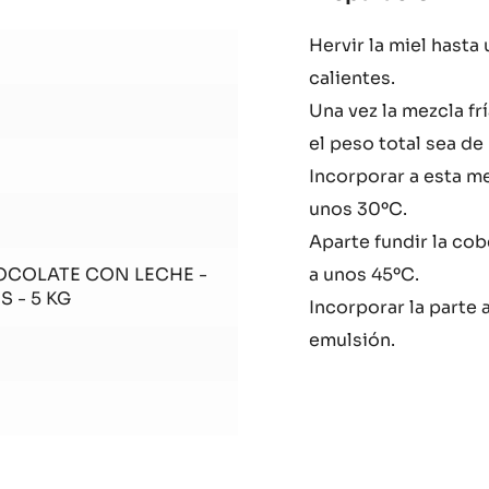
ry
Preparación
:
Tru
Hervir la miel hasta
de
calientes.
mie
car
Una vez la mezcla fr
y
el peso total sea de
Lac
Incorporar a esta me
Bar
unos 30ºC.
Aparte fundir la cob
OCOLATE CON LECHE -
a unos 45ºC.
S - 5 KG
Incorporar la parte 
emulsión.