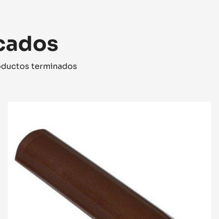
acados
roductos terminados
MOLDE
-
BARRA
SNACK
REDONDA
-