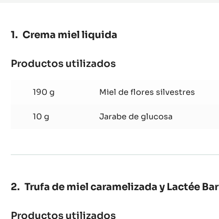
-
TABLETA
SNACK
RECTANGULAR
-
TRITAN
Crema miel liquida
Productos utilizados
:
Crema
miel
190 g
Miel de flores silvestres
liquida
10 g
Jarabe de glucosa