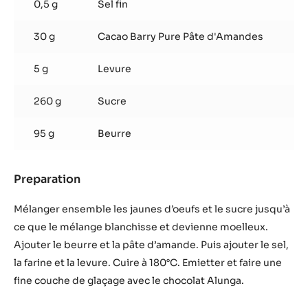
0,5 g
Sel fin
30 g
Cacao Barry Pure Pâte d'Amandes
5 g
Levure
260 g
Sucre
95 g
Beurre
Preparation
:
Sable
breton
Mélanger ensemble les jaunes d’oeufs et le sucre jusqu’à
aux
ce que le mélange blanchisse et devienne moelleux.
amandes
Ajouter le beurre et la pâte d’amande. Puis ajouter le sel,
la farine et la levure. Cuire à 180°C. Emietter et faire une
fine couche de glaçage avec le chocolat Alunga.