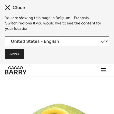
Close
You are viewing this page in Belgium - Français.
Switch regions if you would like to see the content for
your location.
Skip to main content
Togg
main
navi