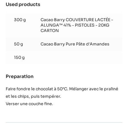
Used products
:
Praliné
Noix
300 g
Cacao Barry COUVERTURE LACTÉE -
de
ALUNGA™ 41% - PISTOLES - 20KG
coco
CARTON
50 g
Cacao Barry Pure Pâte d'Amandes
150 g
Preparation
:
Praliné
Noix
Faire fondre le chocolat à 50°C. Mélanger avec le praliné
de
et les chips, puis tempérer.
coco
Verser une couche fine.