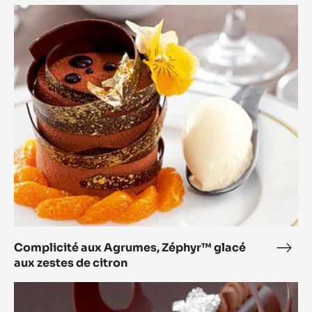
Complicité
aux
Agrumes,
Zéphyr™
glacé
aux
zestes
de
citron
Complicité aux Agrumes, Zéphyr™ glacé
Comp
aux zestes de citron
aux
Agru
L'accord
Zép
Parfait