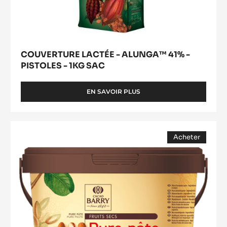
COUVERTURE LACTÉE - ALUNGA™ 41% -
PISTOLES - 1KG SAC
EN SAVOIR PLUS
-
COUVERTURE
LACTÉE
-
Pure
ALUNGA™
Acheter
Pâte
41%
(opens
d'Amandes
-
a
modal
PISTOLES
window)
-
1KG
SAC