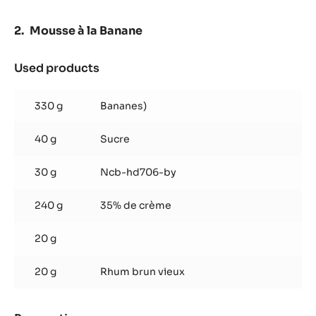
Mousse à la Banane
Used products
:
Mousse
à
330 g
Bananes)
la
Banane
40 g
Sucre
30 g
Ncb-hd706-by
240 g
35% de crème
20 g
20 g
Rhum brun vieux