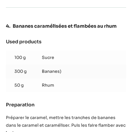
Bananes caramélisées et flambées au rhum
Used products
:
Bananes
caramélisées
100 g
Sucre
et
flambées
300 g
Bananes)
au
rhum
50 g
Rhum
Preparation
:
Bananes
caramélisées
Préparer le caramel, mettre les tranches de bananes
et
dans le caramel et caraméliser. Puis les faire flamber avec
flambées