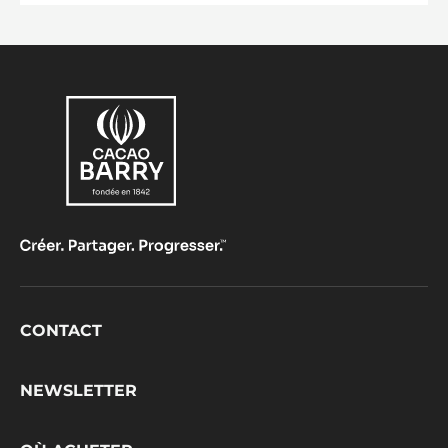
Footer
CONTACT
CacaoBarry
NEWSLETTER