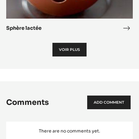
Sphère lactée
Sphè
lact
VOIR PLUS
Comments
ADD COMMENT
There are no comments yet.