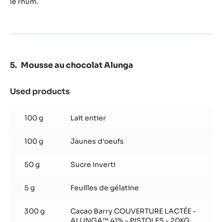
le rhum.
au
rhum
Mousse au chocolat Alunga
Used products
:
Mousse
au
100 g
Lait entier
chocolat
Alunga
100 g
Jaunes d'oeufs
50 g
Sucre inverti
5 g
Feuilles de gélatine
300 g
Cacao Barry COUVERTURE LACTÉE -
ALUNGA™ 41% - PISTOLES - 20KG