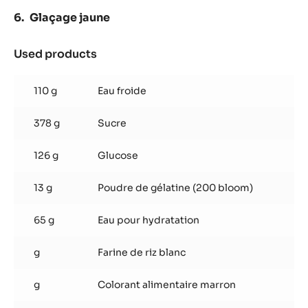
Glaçage jaune
Used products
:
Glaçage
jaune
110 g
Eau froide
378 g
Sucre
126 g
Glucose
13 g
Poudre de gélatine (200 bloom)
65 g
Eau pour hydratation
g
Farine de riz blanc
g
Colorant alimentaire marron