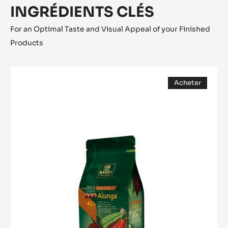
INGRÉDIENTS CLÉS
For an Optimal Taste and Visual Appeal of your Finished
Products
COUVERTURE
Acheter
LACTÉE
(opens
-
a
modal
ALUNGA™
window)
41%
-
PISTOLES
-
1KG
SAC