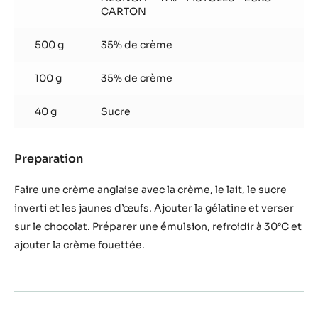
CARTON
500 g
35% de crème
100 g
35% de crème
40 g
Sucre
Preparation
:
Mousse
au
Faire une crème anglaise avec la crème, le lait, le sucre
chocolat
inverti et les jaunes d’œufs. Ajouter la gélatine et verser
Alunga
sur le chocolat. Préparer une émulsion, refroidir à 30°C et
ajouter la crème fouettée.