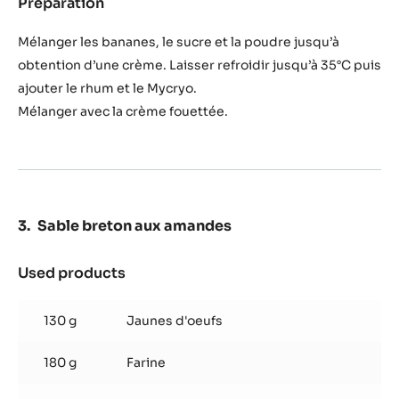
Preparation
:
Mousse
à
Mélanger les bananes, le sucre et la poudre jusqu’à
la
obtention d’une crème. Laisser refroidir jusqu’à 35°C puis
Banane
ajouter le rhum et le Mycryo.
Mélanger avec la crème fouettée.
Sable breton aux amandes
Used products
:
Sable
breton
130 g
Jaunes d'oeufs
aux
amandes
180 g
Farine