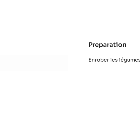
Preparation
:
Poê
Enrober les légume
de
lég