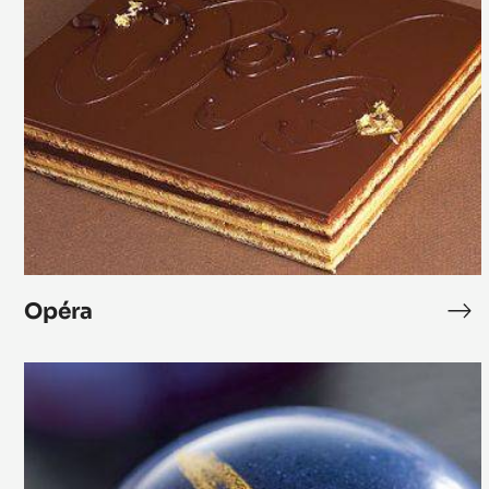
Opéra
Op
Bonbon
Cara
Crakine™
marron