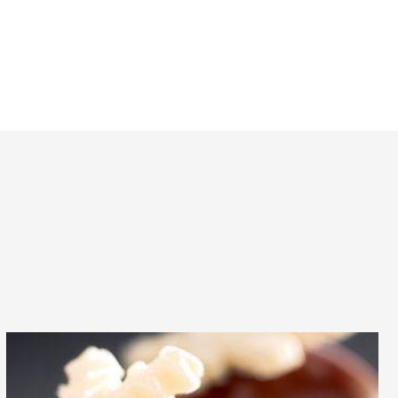
igrette
grumes
Bonbon
Cara
Crakine™