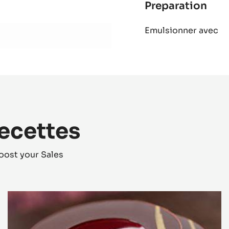
Preparation
:
Vina
Emulsionner avec
d'a
recettes
oost your Sales
L'Alto