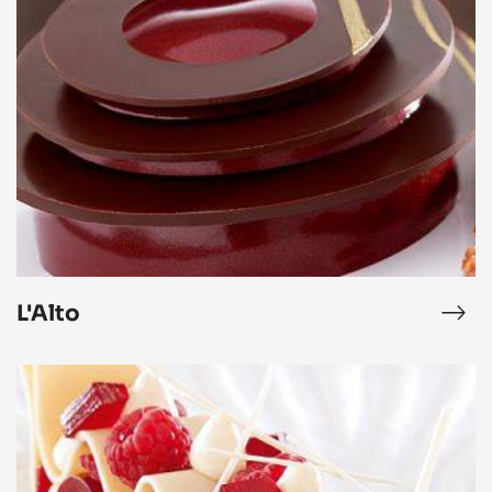
L'Alto
éra
L'Al
Le
Millefeuille
Zéphyr™