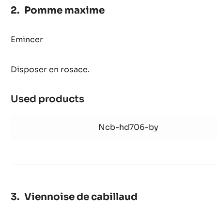
Pomme maxime
Emincer
Disposer en rosace.
Used products
:
Pomme
maxime
Ncb-hd706-by
Viennoise de cabillaud