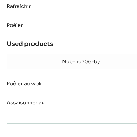
Rafraîchir
Poêler
Used products
:
Poêlée
de
Ncb-hd706-by
légumes
Poêler au wok
Assaisonner au