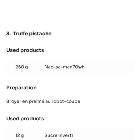
Truffe pistache
Used products
:
Truffe
pistache
250 g
Nao-sa-man70wh
Preparation
:
Truffe
pistache
Broyer en praliné au robot-coupe
Used products
:
Truffe
pistache
12 g
Sucre inverti