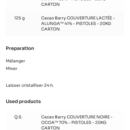
CARTON
125 g
Cacao Barry COUVERTURE LACTÉE -
ALUNGA™ 41% - PISTOLES - 20KG
CARTON
Preparation
:
Truffe
pain
Mélanger
d’épice
Mixer
Laisser cristalliser 24 h.
Used products
:
Truffe
pain
Q.S.
Cacao Barry COUVERTURE NOIRE -
d’épice
OCOA™ 70% - PISTOLES - 20KG
CARTON