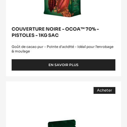
COUVERTURE NOIRE - OCOA™ 70% -
PISTOLES - 1KG SAC
Goût de cacao pur - Pointe d'acidité - Idéal pour l'enrobage
& moulage
EN SAVOIR PLUS
-
COUVERTURE
NOIRE
-
COUVERTURE
OCOA™
Acheter
NOIRE
70%
(opens
-
-
a
modal
PISTOLES
INAYA™
window)
-
65%
1KG
-
SAC
PISTOLES