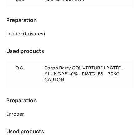
Preparation
:
Truffe
pistache
Insérer (brisures)
Used products
:
Truffe
pistache
Q.S.
Cacao Barry COUVERTURE LACTÉE -
ALUNGA™ 41% - PISTOLES - 20KG
CARTON
Preparation
:
Truffe
pistache
Enrober
Used products
:
Truffe