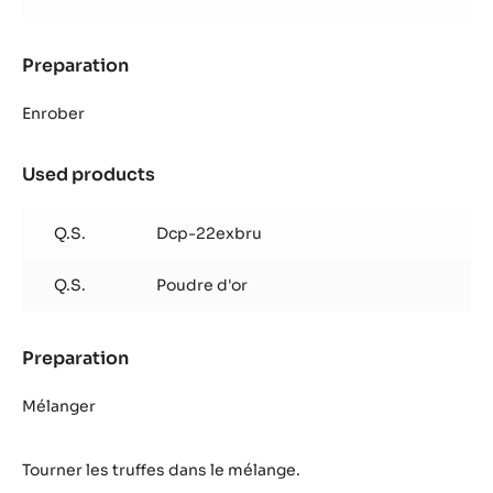
Preparation
:
Truffe
pain
Enrober
d’épice
Used products
:
Truffe
pain
Q.S.
Dcp-22exbru
d’épice
Q.S.
Poudre d'or
Preparation
:
Truffe
pain
Mélanger
d’épice
Tourner les truffes dans le mélange.