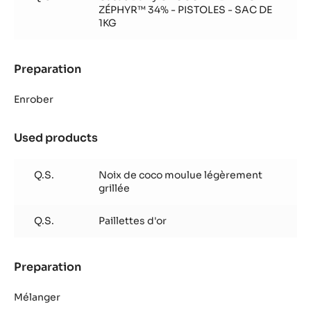
ZÉPHYR™ 34% - PISTOLES - SAC DE
1KG
Preparation
:
Truffe
coco
Enrober
Used products
:
Truffe
coco
Q.S.
Noix de coco moulue légèrement
grillée
Q.S.
Paillettes d'or
Preparation
:
Truffe
coco
Mélanger