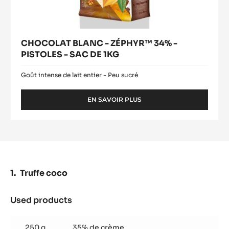
CHOCOLAT BLANC - ZÉPHYR™ 34% -
PISTOLES - SAC DE 1KG
Goût intense de lait entier - Peu sucré
EN SAVOIR PLUS
-
CHOCOLAT
BLANC
-
ZÉPHYR™
34%
-
PISTOLES
Truffe coco
-
SAC
DE
Used products
:
1KG
Truffe
coco
250 g
35% de crème