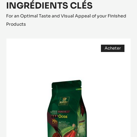
INGRÉDIENTS CLÉS
For an Optimal Taste and Visual Appeal of your Finished
Products
COUVERTURE
Acheter
NOIRE
(opens
-
a
modal
OCOA™
window)
70%
-
PISTOLES
-
1KG
SAC