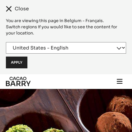
Close
You are viewing this page in Belgium - Français.
Switch regions if you would like to see the content for
your location.
Skip to main content
Togg
main
navi