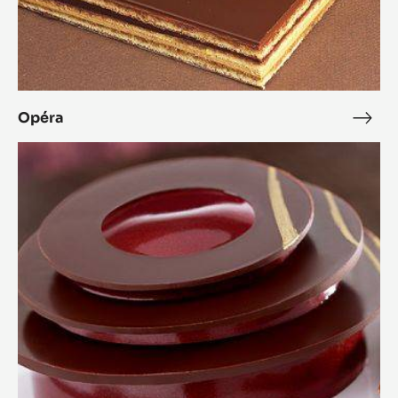
Opéra
Opé
L'Alto