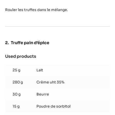
Rouler les truffes dans le mélange.
Truffe pain d’épice
Used products
:
Truffe
pain
25 g
Lait
d’épice
280 g
Crème uht 35%
30 g
Beurre
15 g
Poudre de sorbitol