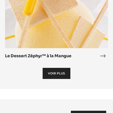
Mangue
Le Dessert Zéphyr™ à la Mangue
Le
Dess
Zép
VOIR PLUS
à
la
Man