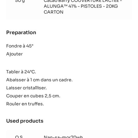
50 g
Cacao Barry COUVERTURE LACTÉE -
ALUNGA™ 41% - PISTOLES - 20KG
CARTON
Preparation
:
Truffe
pistache
Fondre à 45°
Ajouter
Tabler à 24°C.
Abaisser à 1 cm dans un cadre.
Laisser cristalliser.
Couper en cubes 2,5 cm.
Rouler en truffes.
Used products
:
Truffe
pistache
Q.S.
Nan-sa-mor70wh