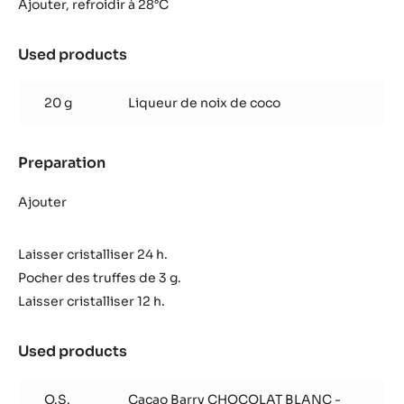
coco
Ajouter, refroidir à 28°C
Used products
:
Truffe
coco
20 g
Liqueur de noix de coco
Preparation
:
Truffe
coco
Ajouter
Laisser cristalliser 24 h.
Pocher des truffes de 3 g.
Laisser cristalliser 12 h.
Used products
:
Truffe
coco
Q.S.
Cacao Barry CHOCOLAT BLANC -