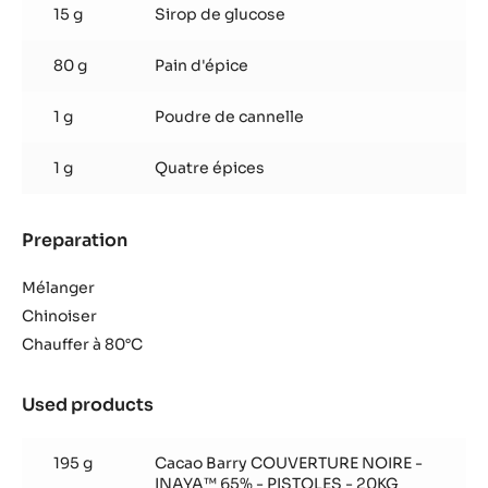
15 g
Sirop de glucose
80 g
Pain d'épice
1 g
Poudre de cannelle
1 g
Quatre épices
Preparation
:
Truffe
pain
Mélanger
d’épice
Chinoiser
Chauffer à 80°C
Used products
:
Truffe
pain
195 g
Cacao Barry COUVERTURE NOIRE -
d’épice
INAYA™ 65% - PISTOLES - 20KG