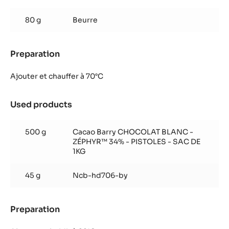
Truffe
coco
80 g
Beurre
Preparation
:
Truffe
coco
Ajouter et chauffer à 70°C
Used products
:
Truffe
coco
500 g
Cacao Barry CHOCOLAT BLANC -
ZÉPHYR™ 34% - PISTOLES - SAC DE
1KG
45 g
Ncb-hd706-by
Preparation
:
Truffe