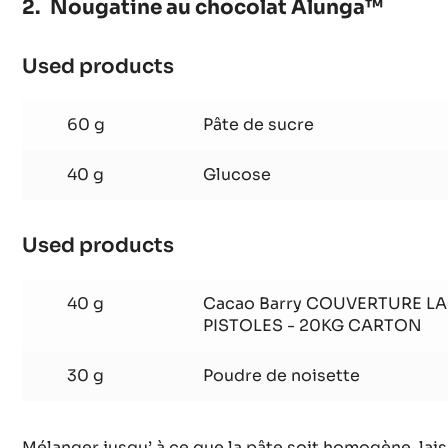
Nougatine au chocolat Alunga™
Used products
:
Nougatine
au
60 g
Pâte de sucre
chocolat
Alunga™
40 g
Glucose
Used products
:
Nougatine
au
40 g
Cacao Barry COUVERTURE LA
chocolat
PISTOLES - 20KG CARTON
Alunga™