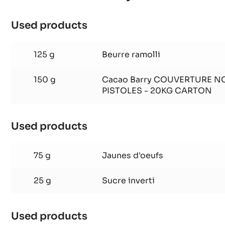
Biscuit chocolat Inaya™
Used products
:
Biscuit
chocolat
125 g
Beurre ramolli
Inaya™
150 g
Cacao Barry COUVERTURE NO
PISTOLES - 20KG CARTON
Used products
:
Biscuit
chocolat
75 g
Jaunes d'oeufs
Inaya™
25 g
Sucre inverti