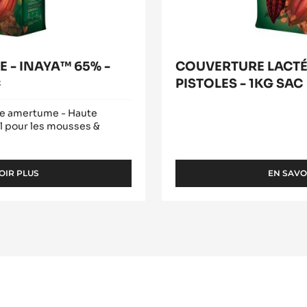
 - INAYA™ 65% -
COUVERTURE LACTÉ
C
PISTOLES - 1KG SAC
re amertume - Haute
al pour les mousses &
OIR PLUS
EN SAVO
-
COUVERTURE
NOIRE
-
INAYA™
65%