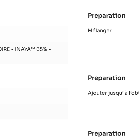
-
PISTOLES
-
1KG
SAC
Preparation
:
Bisc
Mélanger
cho
Ina
IRE - INAYA™ 65% -
Preparation
:
Bisc
Ajouter jusqu’ à l’ob
cho
Ina