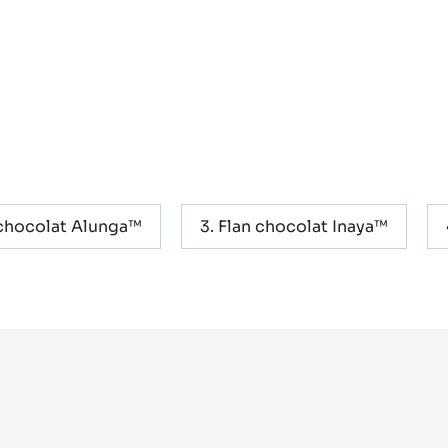
chocolat Alunga™
Flan chocolat Inaya™