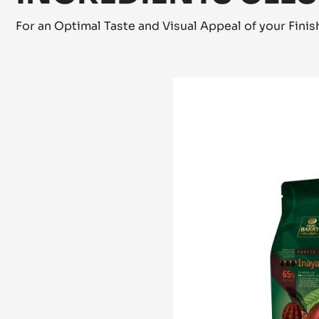
INGRÉDIENTS CLÉS
For an Optimal Taste and Visual Appeal of your Fini
COUVERTURE
NOIRE
-
INAYA™
65%
-
PISTOLES
-
1KG
SAC