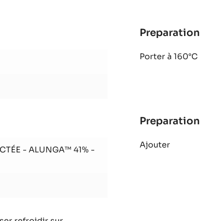
Preparation
:
Nou
Porter à 160°C
au
cho
Alu
Preparation
:
Nou
Ajouter
au
CTÉE - ALUNGA™ 41% -
cho
Alu