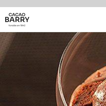
You are viewing this page in Belgium - Français.
Switch regions if you would like to see the content f
Skip to main content