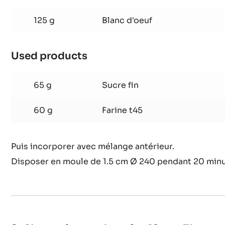
Used products
:
Biscuit
chocolat
125 g
Blanc d'oeuf
Inaya™
Used products
:
Biscuit
chocolat
65 g
Sucre fin
Inaya™
60 g
Farine t45
Puis incorporer avec mélange antérieur.
Disposer en moule de 1.5 cm Ø 240 pendant 20 minu