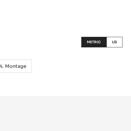
METRIC
US
Montage