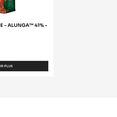
E - ALUNGA™ 41% -
IR PLUS
-
COUVERTURE
LACTÉE
-
ALUNGA™
41%