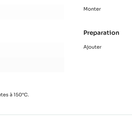
Preparation
:
Bisc
Monter
cho
Ina
Preparation
:
Bisc
Ajouter
cho
Ina
tes à 150°C.