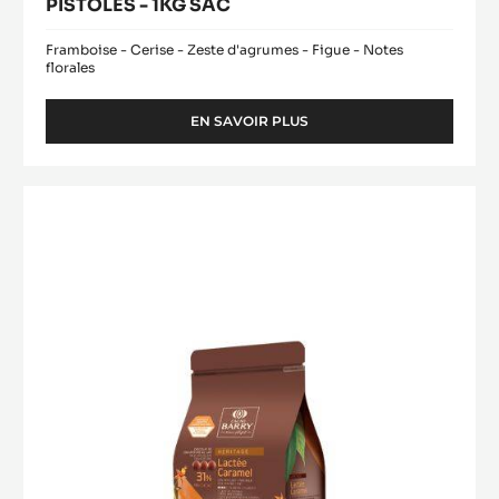
1KG
SAC
COUVERTURE NOIRE - MATSIRO 70% -
PISTOLES - 1KG SAC
Framboise - Cerise - Zeste d'agrumes - Figue - Notes
florales
EN SAVOIR PLUS
-
COUVERTURE
NOIRE
-
COUVERTURE
MATSIRO