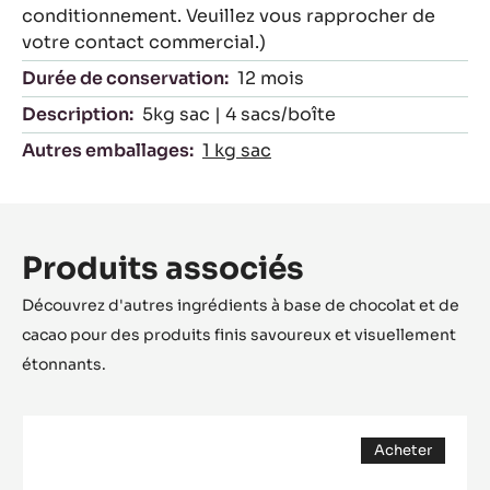
nous réinvestissons une partie dans la
culture durable du cacao par
l'intermédiaire de la fondation Cocoa
Horizons.
Packaging
Code de commande:
CHF-N31LCAR-E4-U72 (Ce code est valable sous
réserve de la disponibilité de ce
conditionnement. Veuillez vous rapprocher de
votre contact commercial.)
Durée de conservation:
12 mois
Description:
5kg sac | 4 sacs/boîte
Autres emballages:
1 kg sac