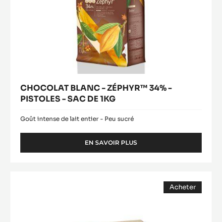
-
CHOCOLAT
FORCE
Acheter
BLANC
NOIRE™
(opens
-
-
a
modal
PISTOLES
ZÉPHYR™
window)
-
34%
1
-
KG
PISTOLES
-
SAC
DE
1KG
CHOCOLAT BLANC - ZÉPHYR™ 34% -