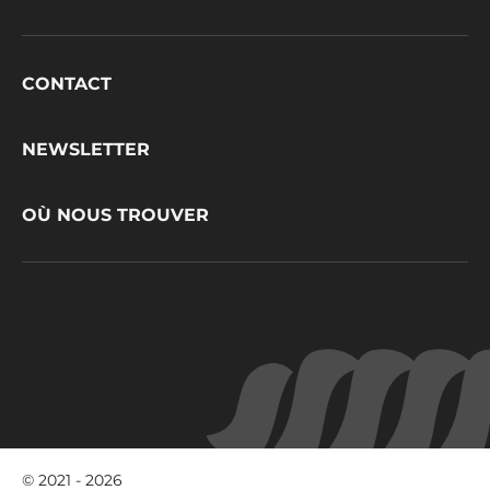
Footer
CONTACT
CacaoBarry
NEWSLETTER