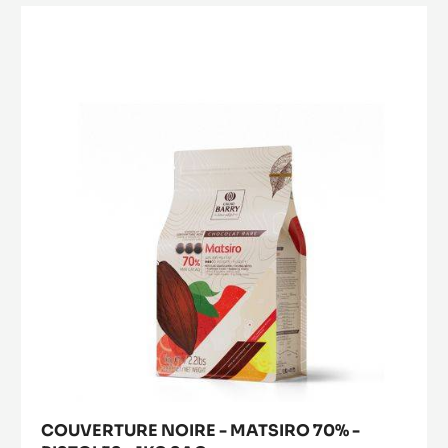
COUVERTURE NOIRE - VENEZUELA 72% -
PISTOLES - 2.5KG SAC
EN SAVOIR PLUS
-
COUVERTURE
NOIRE
-
COUVERTURE
VENEZUELA
NOIRE
72%
-
-
PISTOLES
MATSIRO
-
70%
2.5KG
-
SAC
PISTOLES
-