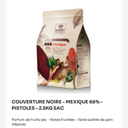
Produits associés
Découvrez d'autres ingrédients à base de chocolat et de
cacao pour des produits finis savoureux et visuellement
étonnants.
COUVERTURE
Acheter
NOIRE
(opens
-
a
modal
MEXIQUE
window)
66%
-
PISTOLES
-
2.5KG
SAC