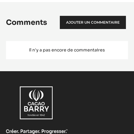
Tendre - Goût de caramel
EN SAVOIR PLUS
-
COUVERTURE
LACTÉE
-
LACTÉE
CARAMEL
VOIR PLUS
31%
-
PISTOLES
-
1KG
SAC
Comments
AJOUTER UN COMMENTAIRE
Il n'y a pas encore de commentaires