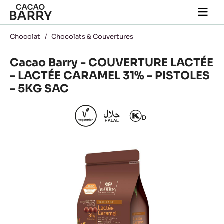
Close
You are viewing this page in France - Français.
Switch regions if you would like to see the content for
your location.
Skip to main content
Togg
main
navi
Chocolat
/
Chocolats & Couvertures
Cacao Barry - COUVERTURE LACTÉE
- LACTÉE CARAMEL 31% - PISTOLES
- 5KG SAC