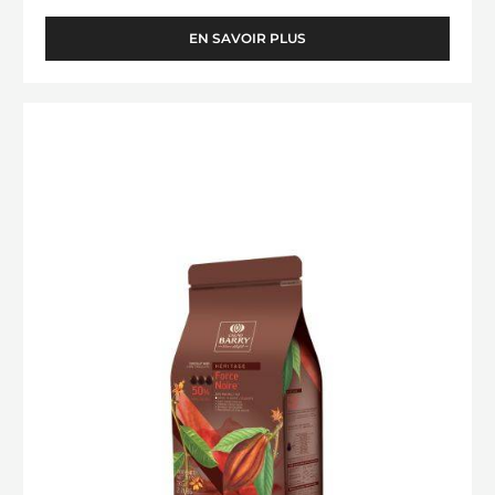
COUVERTURE NOIRE - MEXIQUE 66% -
PISTOLES - 2.5KG SAC
Parfum de fruits sec - Notes fruitées - Note subtile de pain
d'épices
EN SAVOIR PLUS
-
COUVERTURE
NOIRE
-
CHOCOLAT
MEXIQUE
NOIR
66%
-
-
PISTOLES
FORCE
-