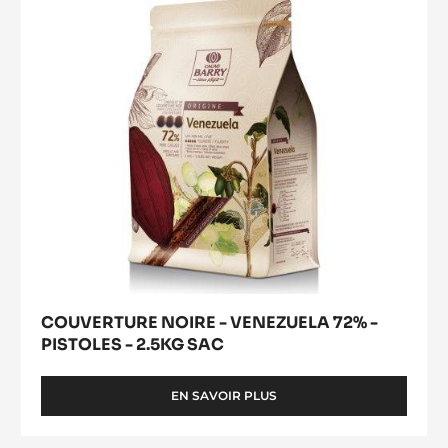
PISTOLES - SAC DE 1KG
Goût intense de lait entier - Peu sucré
EN SAVOIR PLUS
-
CHOCOLAT
BLANC
-
COUVERTURE
ZÉPHYR™
Acheter
NOIRE
34%
(opens
-
-
a
modal
PISTOLES
VENEZUELA
window)
-
72%
SAC
-
DE
1KG
PISTOLES
-
2.5KG
SAC