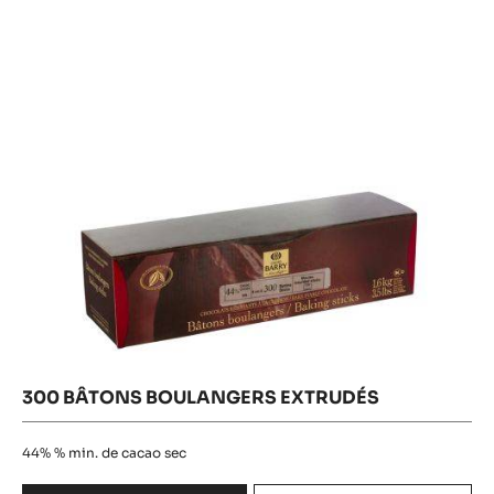
Boulanger
Extrudés
PISTOLES
Extrudés
-
1KG
SAC
300 BÂTONS BOULANGERS EXTRUDÉS
44%
% min. de cacao sec