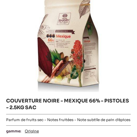
66%
-
-
PISTOLES
-
PISTOLES
2.5KG
SAC
-
2.5KG
SAC
COUVERTURE NOIRE - MEXIQUE 66% - PISTOLES
- 2.5KG SAC
Parfum de fruits sec - Notes fruitées - Note subtile de pain d'épices
gamme:
Origine