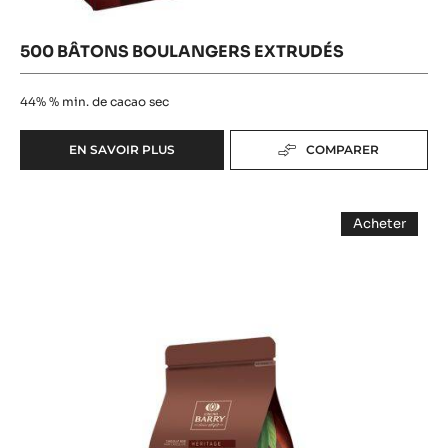
500 BÂTONS BOULANGERS EXTRUDÉS
44%
% min. de cacao sec
EN SAVOIR PLUS
COMPARER
-
500
BÂTONS
Drops
BOULANGERS
Acheter
EXTRUDÉS
de
-
Drops
Chocolat
de
Chocolat