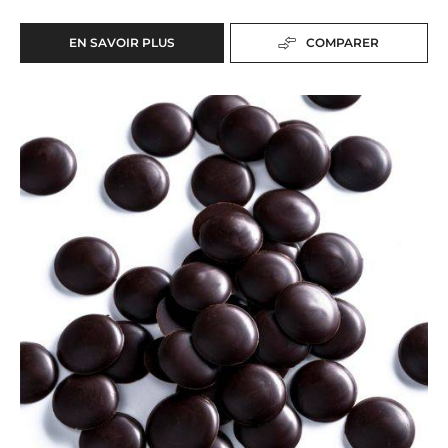
EN SAVOIR PLUS
COMPARER
-
COUVERTURE
NOIRE
CHOCOLAT
-
OCOA™
NOIR
70%
-
-
PASSY™
PISTOLES
-
70%
1KG
(LENÔTRE)
SAC
-
PISTOLES
-
Boîte
20KG