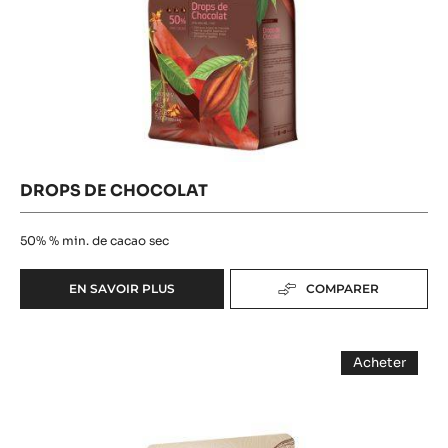
DROPS DE CHOCOLAT
50%
% min. de cacao sec
EN SAVOIR PLUS
COMPARER
-
DROPS
DE
COUVERTURE
CHOCOLAT
Acheter
NOIRE
-
COUVERT
-
NOIRE
-
MEXIQUE
MEXIQUE
66%