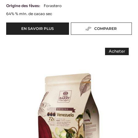
Origine des fèves:
Forastero
64%
% min. de cacao sec
EN SAVOIR PLUS
COMPARER
-
COUVERTURE
NOIRE
COUVERTURE
-
Acheter
EXTRA-
NOIRE
-
BITTER
COUVERT
-
NOIRE
GUAYAQUIL
-
VENEZUELA
64%
VENEZUE
-
72%
72%
BLOCK
-
-
PISTOLES
-
-
PISTOLES
2.5KG
2.5KG
SAC
SAC
-
2.5KG
SAC