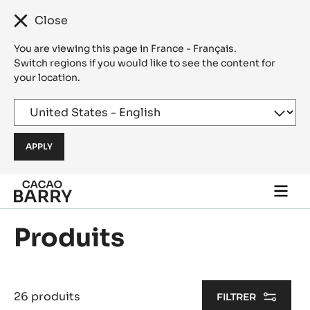
Close
You are viewing this page in France - Français.
Switch regions if you would like to see the content for
your location.
Skip to main content
Togg
main
navi
Produits
26 produits
FILTRER