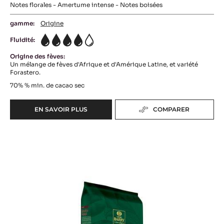
Notes florales - Amertume intense - Notes boisées
gamme:
Origine
Fluidité:
4
Origine des fèves:
Un mélange de fèves d'Afrique et d'Amérique Latine, et variété
Forastero.
70%
% min. de cacao sec
EN SAVOIR PLUS
COMPARER
-
COUVERTURE
NOIRE
COUVERTURE
-
FLEUR
NOIRE
DE
-
CAO
EXTRA-
70%
-
BITTER
PISTOLES
GUAYAQUIL
-
64%
5KG
SAC