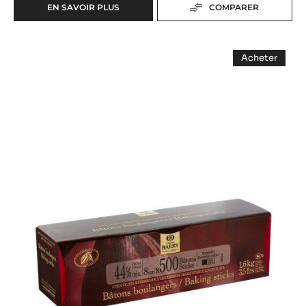
EN SAVOIR PLUS
COMPARER
-
300
BÂTONS
500
BOULANGERS
Acheter
EXTRUDÉS
Bâtons
-
500
Boulangers
Bâtons
Boulanger
Extrudés
Extrudés