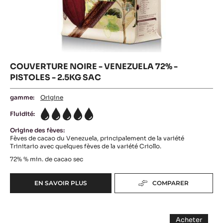
COUVERTURE NOIRE - VENEZUELA 72% -
PISTOLES - 2.5KG SAC
gamme:
Origine
Fluidité:
5
Origine des fèves:
Fèves de cacao du Venezuela, principalement de la variété
Trinitario avec quelques fèves de la variété Criollo.
72%
% min. de cacao sec
EN SAVOIR PLUS
COMPARER
-
COUVERTURE
NOIRE
COUVERTURE
-
Acheter
VENEZUELA