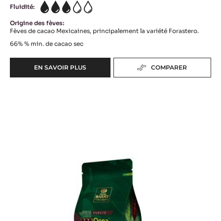
Fluidité:
3
Origine des fèves:
Fèves de cacao Mexicaines, principalement la variété Forastero.
66%
% min. de cacao sec
EN SAVOIR PLUS
COMPARER
-
COUVERTURE
NOIRE
COUVERTURE
-
MEXIQUE
NOIRE
66%
-
-
OCOA™
PISTOLES
-
70%
2.5KG
-
SAC
PISTOLES
-
1KG
SAC