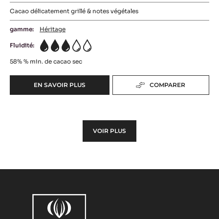
Cacao délicatement grillé & notes végétales
gamme:
Héritage
Fluidité:
3
58%
% min. de cacao sec
EN SAVOIR PLUS
COMPARER
-
COUVERTURE
NOIRE
-
MI
VOIR PLUS
AMÈRE
58%
-
PISTOLES
-
5KG
SAC