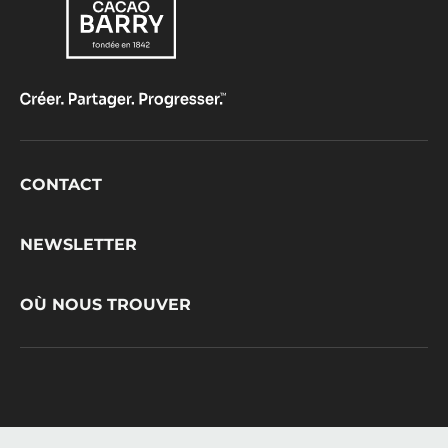
Footer
CONTACT
CacaoBarry
NEWSLETTER
OÙ NOUS TROUVER