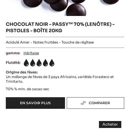
CHOCOLAT NOIR - PASSY™ 70% (LENÔTRE) -
PISTOLES - BOÎTE 20KG
Acidulé Amer - Notes fruitées - Touche de réglisse
gamme:
Héritage
Fluidité:
5
Origine des fèves:
Un mélange de fèves de 3 pays Africains, variétés Forastero et
Trinitario.
70%
% min. de cacao sec
EN SAVOIR PLUS
COMPARER
-
CHOCOLAT
NOIR
COUVERTURE
-
Acheter
PASSY™
NOIRE
-