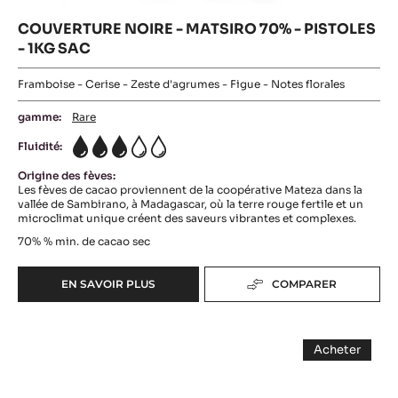
COUVERTURE NOIRE - MATSIRO 70% - PISTOLES
- 1KG SAC
Framboise - Cerise - Zeste d'agrumes - Figue - Notes florales
gamme:
Rare
Fluidité:
3
Origine des fèves:
Les fèves de cacao proviennent de la coopérative Mateza dans la
vallée de Sambirano, à Madagascar, où la terre rouge fertile et un
microclimat unique créent des saveurs vibrantes et complexes.
70%
% min. de cacao sec
EN SAVOIR PLUS
COMPARER
-
COUVERTURE
NOIRE
300
-
Acheter
MATSIRO
Bâtons
-
70%
300
Boulangers
Bâtons
-