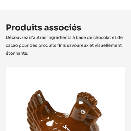
Convient Pour:
NK
Packaging
Code de commande:
MLD-090509-M00
Durée de conservation:
na
Description:
2 empreintes/ plaque | 3 plaques/carton
Produits associés
Découvrez d'autres ingrédients à base de chocolat et de
cacao pour des produits finis savoureux et visuellement
étonnants.