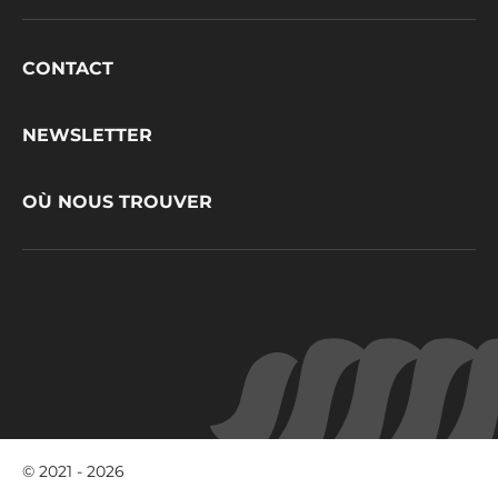
Footer
CONTACT
CacaoBarry
NEWSLETTER
OÙ NOUS TROUVER