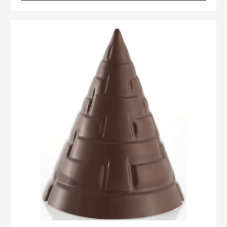
MOULE TOUPIE POMME DE PIN
EN SAVOIR PLUS
-
MOULE
TOUPIE
POMME
Moule
DE
Toupie
PIN
Aztèque