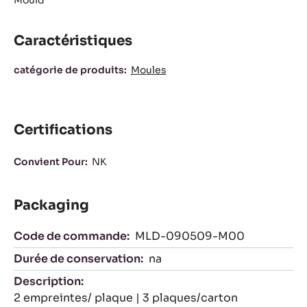
Actions
ÉCRIRE UN COMMENTAIRE
SAUVEGARDER
COMPARER
Mould
Caractéristiques
Caractéristiques
catégorie de produits:
Moules
Certifications