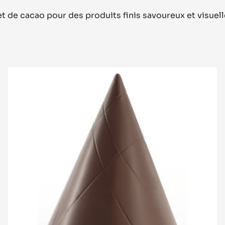
t de cacao pour des produits finis savoureux et visue
Moule
Toupie
Cacao
Collective