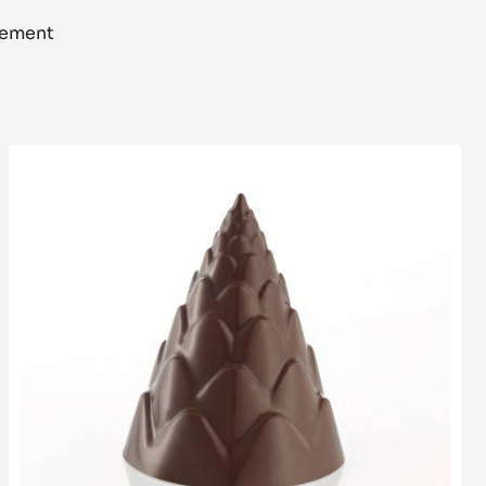
llement
Moule
Toupie
Pomme
de
Pin