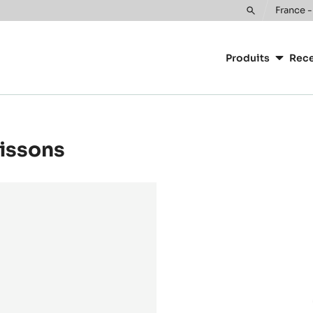
France -
Toggle
Main
search
navigatio
Produits
Rece
CacaoBarr
oissons