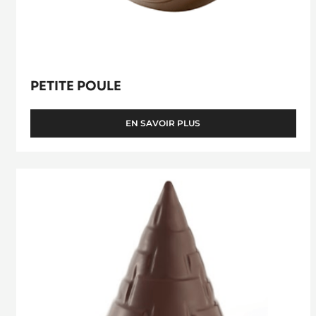
PETITE POULE
EN SAVOIR PLUS
-
PETITE
POULE
Moule
Toupie
Aztèque