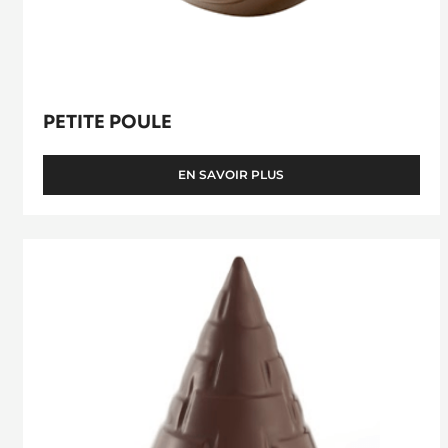
PETITE POULE
EN SAVOIR PLUS
-
PETITE
POULE
Moule
Toupie
Aztèque