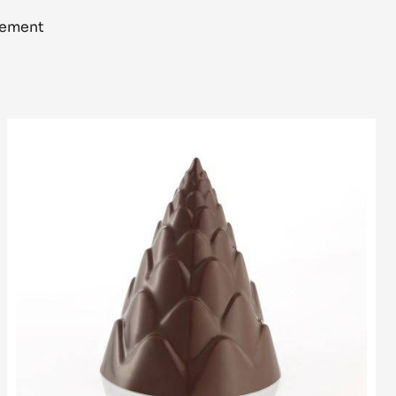
llement
Moule
Toupie
Pomme
de
Pin