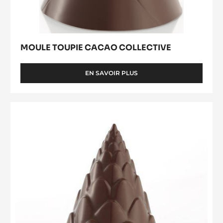
MOULE TOUPIE CACAO COLLECTIVE
EN SAVOIR PLUS
-
MOULE
TOUPIE
CACAO
Moule
COLLECTIVE
Toupie
Pomme
de
Pin