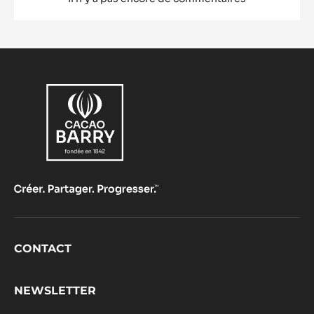
Footer
CONTACT
CacaoBarry
NEWSLETTER