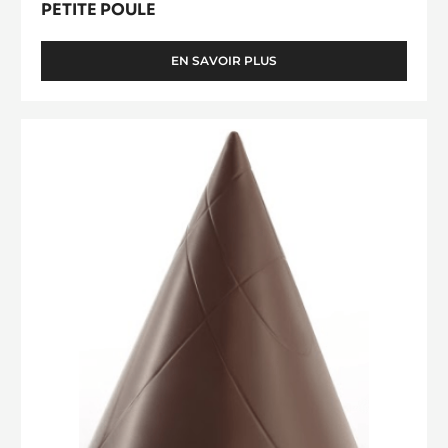
PETITE POULE
EN SAVOIR PLUS
-
PETITE
POULE
Moule
Toupie
Cacao
Collective