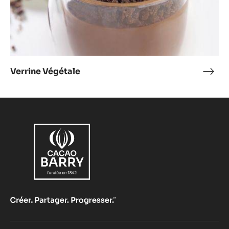
Verrine Végétale
Verr
Végé