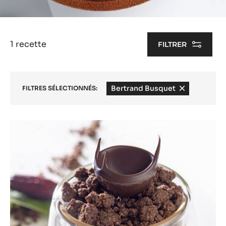
1 recette
FILTRER
Bertrand Busquet
-
FILTRES SÉLECTIONNÉS:
remove
filter
Results
Verrine
Végétale