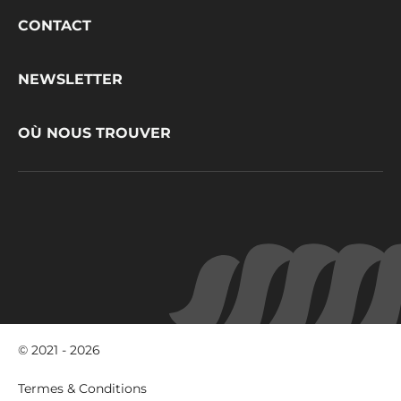
Footer
CONTACT
CacaoBarry
NEWSLETTER
OÙ NOUS TROUVER
© 2021 - 2026
Footer
Termes & Conditions