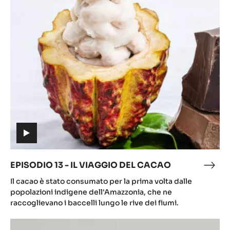
del
13
caca
-
IL
VIAGGIO
DEL
CACAO
(includes
video)
EPISODIO 13 - IL VIAGGIO DEL CACAO
EPI
(includes
13
Il cacao è stato consumato per la prima volta dalle
video)
-
popolazioni indigene dell'Amazzonia, che ne
IL
raccoglievano i baccelli lungo le rive dei fiumi.
VIA
Episodio
DEL