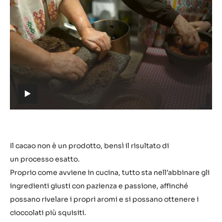
Guarda
il
video:
https://youtu.be/zN2taqqbstQ
h
t
t
p
s
Il cacao non è un prodotto, bensì il risultato di
:
un processo esatto.
/
Proprio come avviene in cucina, tutto sta nell’abbinare gli
/
ingredienti giusti con pazienza e passione, affinché
y
possano rivelare i propri aromi e si possano ottenere i
o
cioccolati più squisiti.
u