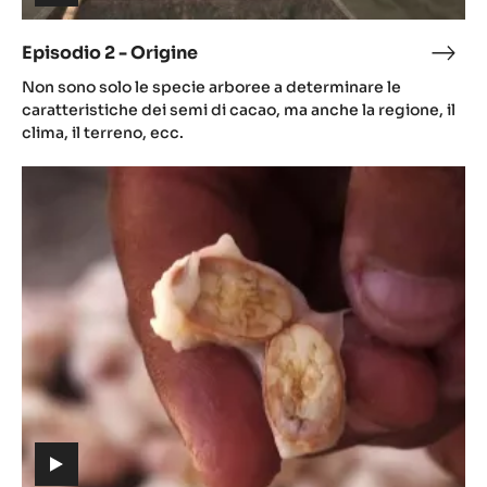
(includes
video)
Episodio 2 - Origine
Epis
(includes
2
Non sono solo le specie arboree a determinare le
video)
-
caratteristiche dei semi di cacao, ma anche la regione, il
Orig
clima, il terreno, ecc.
Episodio
3
-
Aroma
(includes