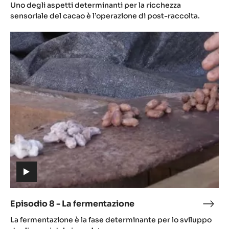
(includes
7
Uno degli aspetti determinanti per la ricchezza
video)
-
sensoriale del cacao è l’operazione di post-raccolta.
Il
Episodio
post
8
racc
-
La
fermentazione
(includes
video)
Episodio 8 - La fermentazione
Epis
(includes
8
La fermentazione è la fase determinante per lo sviluppo
video)
-