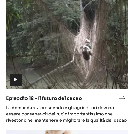
Episodio
12
-
Il
futuro
del
cacao
(includes
video)
Episodio 12 - Il futuro del cacao
Epis
(includes
12
La domanda sta crescendo e gli agricoltori devono
video)
-
essere consapevoli del ruolo importantissimo che
Il
rivestono nel mantenere e migliorare la qualità del cacao
futu
EPISODIO