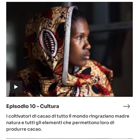
Episodio
10
-
Cultura
(includes
video)
Episodio 10 - Cultura
Epis
(includes
10
I coltivatori di cacao di tutto il mondo ringraziano madre
video)
-
natura e tutti gli elementi che permettono loro di
Cult
produrre cacao.