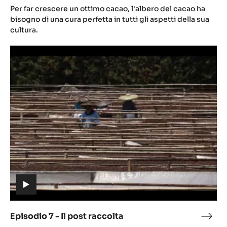
(includes
6
Per far crescere un ottimo cacao, l'albero del cacao ha
video)
-
bisogno di una cura perfetta in tutti gli aspetti della sua
La
cultura.
pian
Episodio
di
7
caca
-
Il
post
raccolta
(includes
video)
Episodio 7 - Il post raccolta
Epis