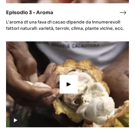
video)
Episodio 3 - Aroma
Epis
(includes
3
L'aroma di una fava di cacao dipende da innumerevoli
video)
-
fattori naturali: varietà, terroir, clima, piante vicine, ecc.
Aro
Episodio
5
-
La
coltivazione
del
cacao
(includes
video)