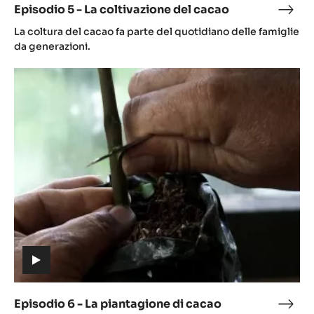
Episodio 5 - La coltivazione del cacao
Epis
(includes
5
La coltura del cacao fa parte del quotidiano delle famiglie
video)
-
da generazioni.
La
Episodio
colt
6
del
-
caca
La
piantagione
di
cacao
(includes
video)
Episodio 6 - La piantagione di cacao
Epis