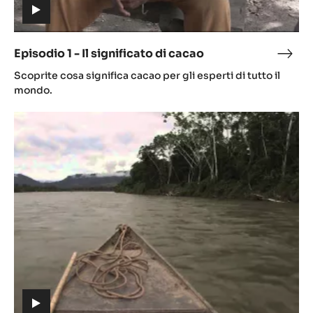
(includes
video)
Episodio 1 - Il significato di cacao
Epis
(includes
1
Scoprite cosa significa cacao per gli esperti di tutto il
video)
-
mondo.
Il
Episodio
signi
2
di
-
caca
Origine