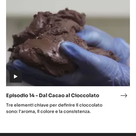
14
CAC
-
Dal
Cacao
al
Cioccolato
(includes
video)
Episodio 14 - Dal Cacao al Cioccolato
Epis
(includes
14
Tre elementi chiave per definire il cioccolato
video)
-
sono: l'aroma, il colore e la consistenza.
Dal
Cac
al