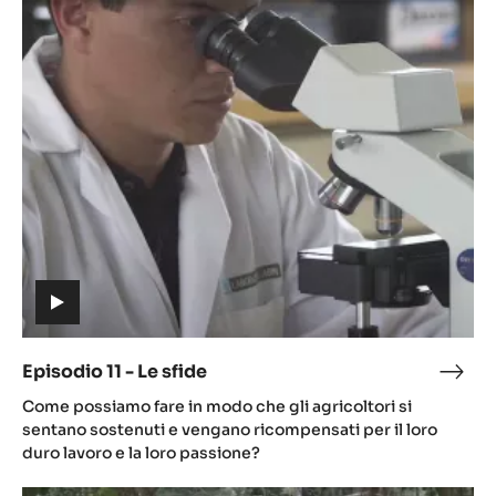
Episodio
11
-
Le
sfide
(includes
video)
Episodio 11 - Le sfide
Epis
(includes
11
Come possiamo fare in modo che gli agricoltori si
video)
-
sentano sostenuti e vengano ricompensati per il loro
Le
duro lavoro e la loro passione?
sfid