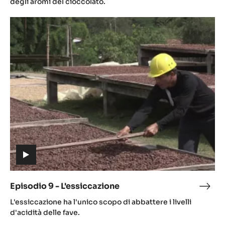
degli aromi del cioccolato.
La
Episodio
ferm
9
-
L'essiccazione
(includes
video)
Episodio 9 - L'essiccazione
Epis
(includes
9
L'essiccazione ha l'unico scopo di abbattere i livelli
video)
-
d'acidità delle fave.
L'es