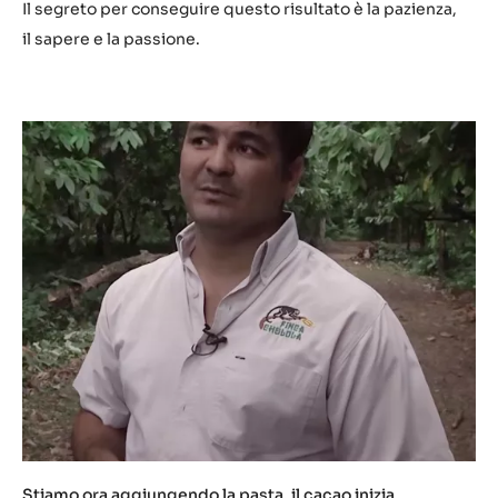
Il segreto per conseguire questo risultato è la pazienza,
t
il sapere e la passione.
u
.
b
e
/
z
N
2
t
a
q
q
b
s
t
Q
Stiamo ora aggiungendo la pasta, il cacao inizia