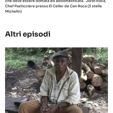
che deve essere domata ed addomesticata. Jordi Roca,
Chef Pasticciere presso El Celler de Can Roca (3 stelle
Michelin)
Altri episodi
Episodio
1
-
Il
significato
di
cacao