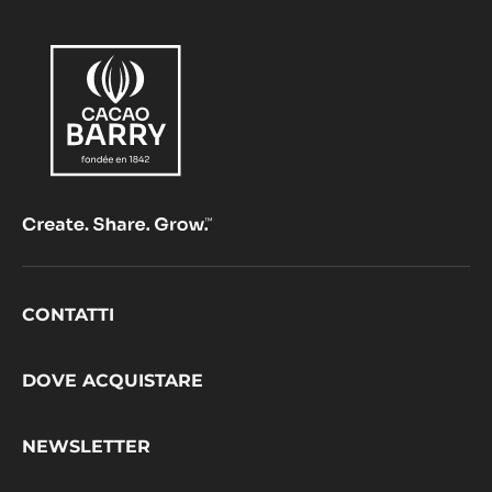
Cioc
Footer
CONTATTI
CacaoBarry
DOVE ACQUISTARE
NEWSLETTER