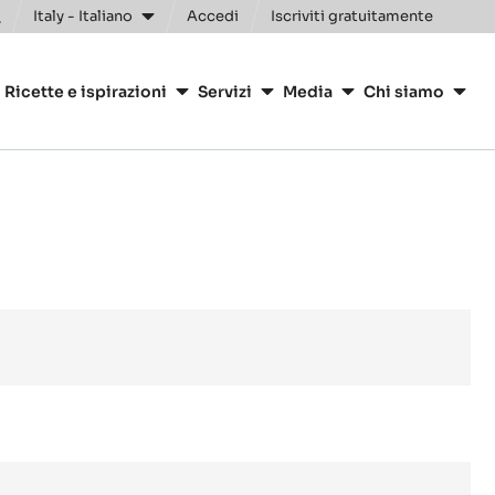
Italy - Italiano
Accedi
Iscriviti gratuitamente
oggle
earch
ion
Ricette e ispirazioni
Servizi
Media
Chi siamo
arry