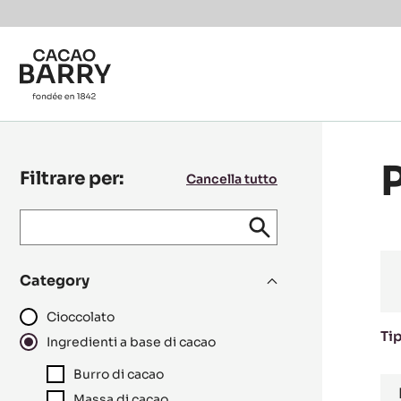
Skip to main content
Filtrare per:
Cancella tutto
Keyword
keywords
Invia
search
/
recipe
Category
N°
Cioccolato
Tip
Ingredienti a base di cacao
Burro di cacao
R
Massa di cacao