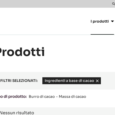
T
Main
s
navigat
I prodotti
CacaoB
Prodotti
FILTRI SELEZIONATI:
Ingredienti a base di cacao
-
remove
filter
o di prodotto:
Burro di cacao
Massa di cacao
esults
Nessun risultato