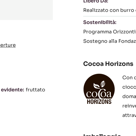
Libero Da:
Realizzato con burro
Sostenibilità:
Programma Orizzonti
Sostegno alla Fonda
erture
Cocoa Horizons
Con q
ciocc
 evidente
fruttato
doman
reinv
attra