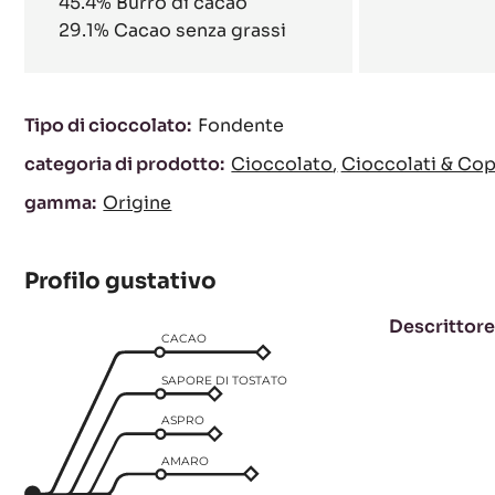
45.4%
Burro di cacao
29.1%
Cacao senza grassi
Caratteristiche
Tipo di cioccolato:
Fondente
categoria di prodotto:
Cioccolato
Cioccolati & Cop
gamma:
Origine
Profilo gustativo
Descrittore
CACAO
SAPORE DI TOSTATO
ASPRO
AMARO