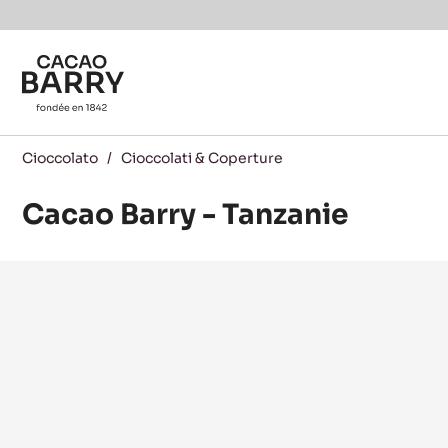
Skip to main content
Cioccolato
/
Cioccolati & Coperture
Cacao Barry - Tanzanie
Product
information