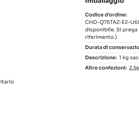
Imballaggio
Codice d'ordine:
CHD-Q75TAZ-E2-U68 (I
disponibile. Si prega 
riferimento.)
Durata di conservazi
Descrizione:
1 kg sa
Altre confezioni:
2.5
itario