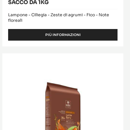
SACCO DA 1KG
Lampone - Ciliegia - Zeste di agrumi - Fico - Note
floreali
PIÙ INFORMAZIONI
-
CIOCCOLATO
DI
COPERTURA
Lactée
FONDENTE
Barry
-
MATSIRO
70%
-
GOCCE
-
SACCO
DA
1KG