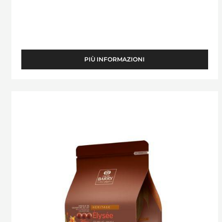
PIÙ INFORMAZIONI
-
SAINT-
DOMINGUE
Elysée
(Lenôtre)