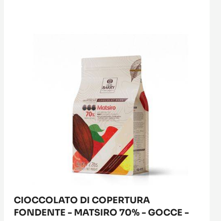
DI
COPERTURA
FONDENTE
-
MATSIRO
70%
-
GOCCE
-
SACCO
DA
1KG
CIOCCOLATO DI COPERTURA
FONDENTE - MATSIRO 70% - GOCCE -