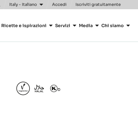
Italy - Italiano
Accedi
Iscriviti gratuitamente
oggle
earch
ion
Ricette e ispirazioni
Servizi
Media
Chi siamo
arry