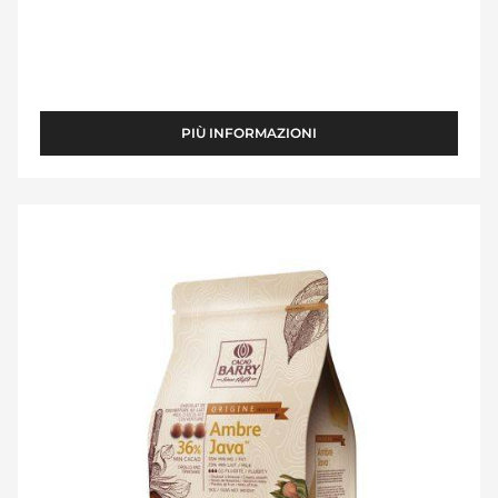
PIÙ INFORMAZIONI
-
TANZANIE
Ambre
Java™