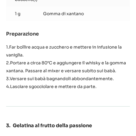
1 g
Gomma di xantano
Preparazione
:
Sciroppo
al
1.Far bollire acqua e zucchero e mettere in infusione la
whisky
vaniglia.
affumicato
2.Portare a circa 80°C e aggiungere il whisky e la gomma
xantana. Passare al mixer e versare subito sui babà.
3.Versare sui babà bagnandoli abbondantemente.
4.Lasciare sgocciolare e mettere da parte.
Gelatina al frutto della passione