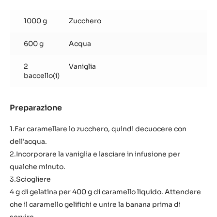
Banana
caramellata
1000 g
Zucchero
600 g
Acqua
2
Vaniglia
baccello(i)
Preparazione
:
Banana
caramellata
1.Far caramellare lo zucchero, quindi decuocere con
dell’acqua.
2.Incorporare la vaniglia e lasciare in infusione per
qualche minuto.
3.Sciogliere
4 g di gelatina per 400 g di caramello liquido. Attendere
che il caramello gelifichi e unire la banana prima di