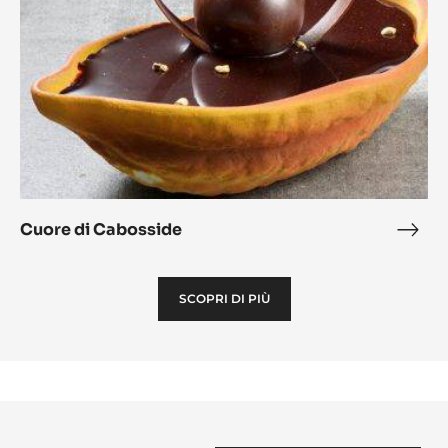
Cuore di Cabosside
Cuo
di
Cabo
SCOPRI DI PIÙ