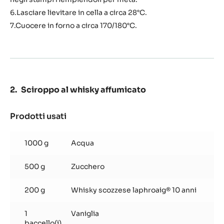
6.Lasciare lievitare in cella a circa 28°C.
7.Cuocere in forno a circa 170/180°C.
Sciroppo al whisky affumicato
Prodotti usati
:
Sciroppo
al
1000 g
Acqua
whisky
affumicato
500 g
Zucchero
200 g
Whisky scozzese laphroaig® 10 anni
1
Vaniglia
baccello(i)