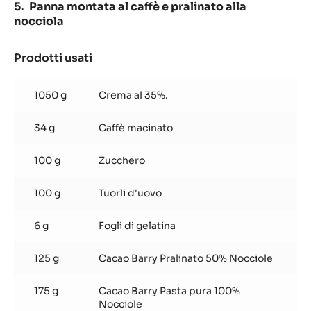
Panna montata al caffè e pralinato alla
nocciola
Prodotti usati
:
Panna
montata
1050 g
Crema al 35%.
al
caffè
34 g
Caffè macinato
e
pralinato
alla
100 g
Zucchero
nocciola
100 g
Tuorli d'uovo
6 g
Fogli di gelatina
125 g
Cacao Barry Pralinato 50% Nocciole
175 g
Cacao Barry Pasta pura 100%
Nocciole