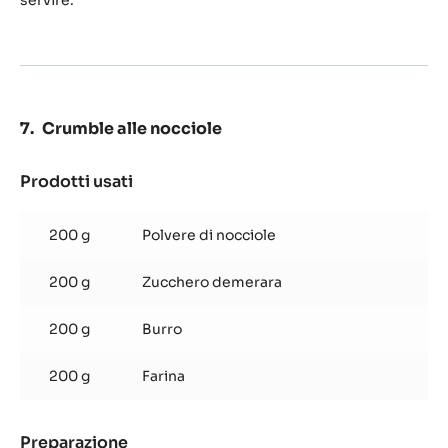
servire.
Crumble alle nocciole
Prodotti usati
:
Crumble
alle
200 g
Polvere di nocciole
nocciole
200 g
Zucchero demerara
200 g
Burro
200 g
Farina
Preparazione
: