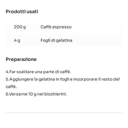
Prodotti usati
:
Gelatina
al
200 g
Caffè espresso
caffè
4 g
Fogli di gelatina
Preparazione
:
Gelatina
al
4.Far scaldare una parte di caffè.
caffè
5.Aggiungere la gelatina in fogli e incorporare il resto del
caffè.
6.Versarne 10 g nei bicchierini.