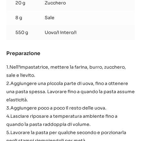
20 g
Zucchero
8 g
Sale
550 g
Uovo/i intero/i
Preparazione
:
Pasta
per
1.Nell’impastatrice, mettere la farina, burro, zucchero,
babà
sale e lievito.
2.Aggiungere una piccola parte di uova, fino a ottenere
una pasta spessa. Lavorare fino a quando la pasta assume
elasticità.
3.Aggiungere poco a poco il resto delle uova.
4.Lasciare riposare a temperatura ambiente fino a
quando la pasta raddoppia di volume.
5.Lavorare la pasta per qualche secondo e porzionarla
negli stampi riempiendoli per metà.