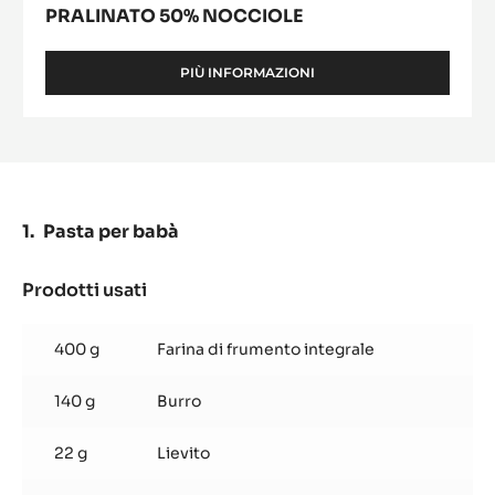
PRALINATO 50% NOCCIOLE
PIÙ INFORMAZIONI
-
PRALINATO
50%
NOCCIOLE
Pasta per babà
Prodotti usati
:
Pasta
per
400 g
Farina di frumento integrale
babà
140 g
Burro
22 g
Lievito