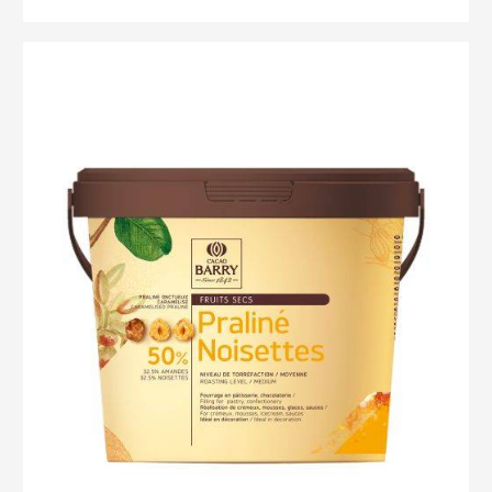
PASTA
PURA
100%
Pralinato
NOCCIOLE
50%
Nocciole