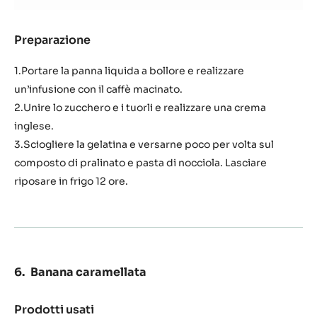
Preparazione
:
Panna
montata
1.Portare la panna liquida a bollore e realizzare
al
un’infusione con il caffè macinato.
caffè
2.Unire lo zucchero e i tuorli e realizzare una crema
e
inglese.
pralinato
alla
3.Sciogliere la gelatina e versarne poco per volta sul
nocciola
composto di pralinato e pasta di nocciola. Lasciare
riposare in frigo 12 ore.
Banana caramellata
Prodotti usati
: