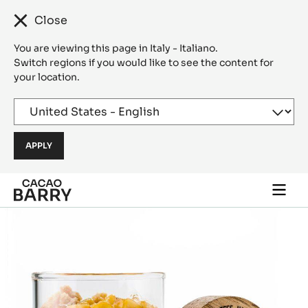
Close
You are viewing this page in Italy - Italiano.
Switch regions if you would like to see the content for
your location.
Skip to main content
Togg
main
navi