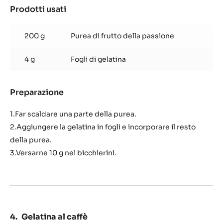
Prodotti usati
:
Gelatina
al
200 g
Purea di frutto della passione
frutto
della
4 g
Fogli di gelatina
passione
Preparazione
:
Gelatina
al
1.Far scaldare una parte della purea.
frutto
2.Aggiungere la gelatina in fogli e incorporare il resto
della
della purea.
passione
3.Versarne 10 g nei bicchierini.
Gelatina al caffè