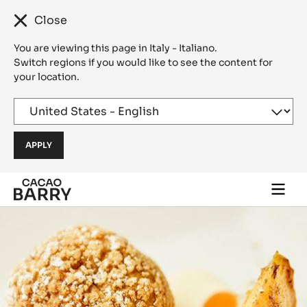
Close
You are viewing this page in Italy - Italiano.
Switch regions if you would like to see the content for
your location.
Skip to main content
Togg
main
navi