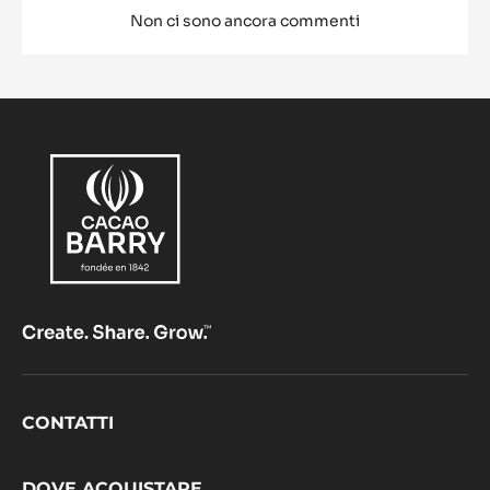
Non ci sono ancora commenti
Footer
CONTATTI
CacaoBarry
DOVE ACQUISTARE