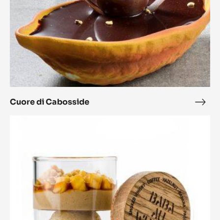
Cuore di Cabosside
Cuo
di
Babà
Cabo
al
whisky