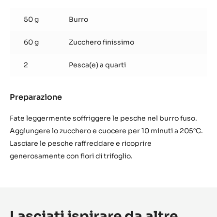
Pesca
tostata
50 g
Burro
al
forno
60 g
Zucchero finissimo
2
Pesca(e) a quarti
Preparazione
:
Pesca
tostata
Fate leggermente soffriggere le pesche nel burro fuso.
al
Aggiungere lo zucchero e cuocere per 10 minuti a 205°C.
forno
Lasciare le pesche raffreddare e ricoprire
generosamente con fiori di trifoglio.
Lasciati ispirare da altre