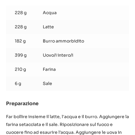
Pate
à
228 g
Acqua
choux
228 g
Latte
182 g
Burro ammorbidito
399 g
Uovo/i intero/i
210 g
Farina
6 g
Sale
Preparazione
:
Pate
à
Far bollire insieme il latte, l'acqua e il burro. Aggiungere la
choux
farina setacciata e il sale. Riposizionare sul fuoco e
cuocere fino ad esaurire l’acqua. Aggiungere le uova in