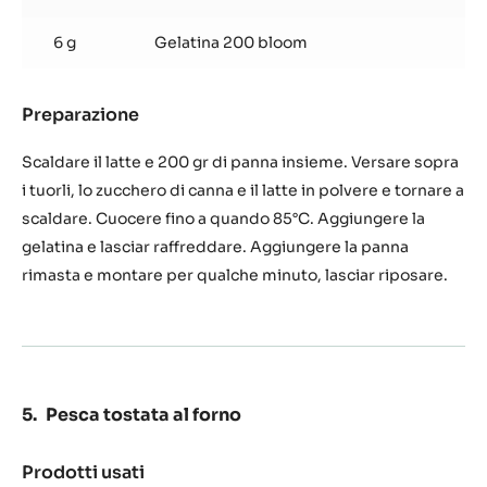
6 g
Gelatina 200 bloom
Preparazione
:
Salsa
di
Scaldare il latte e 200 gr di panna insieme. Versare sopra
caramello
i tuorli, lo zucchero di canna e il latte in polvere e tornare a
scaldare. Cuocere fino a quando 85°C. Aggiungere la
gelatina e lasciar raffreddare. Aggiungere la panna
rimasta e montare per qualche minuto, lasciar riposare.
Pesca tostata al forno
Prodotti usati
: