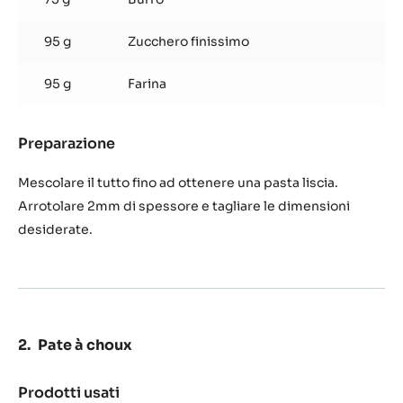
zucchero
95 g
Zucchero finissimo
95 g
Farina
Preparazione
:
Pasta
di
Mescolare il tutto fino ad ottenere una pasta liscia.
zucchero
Arrotolare 2mm di spessore e tagliare le dimensioni
desiderate.
Pate à choux
Prodotti usati
: