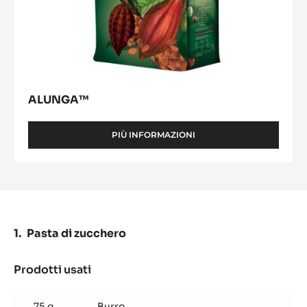
ALUNGA™
PIÙ INFORMAZIONI
-
ALUNGA™
Pasta di zucchero
Prodotti usati
:
Pasta
di
75 g
Burro