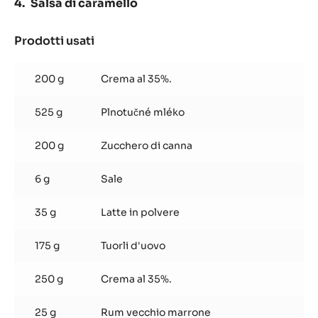
Salsa di caramello
Prodotti usati
:
Salsa
di
200 g
Crema al 35%.
caramello
525 g
Plnotučné mléko
200 g
Zucchero di canna
6 g
Sale
35 g
Latte in polvere
175 g
Tuorli d'uovo
250 g
Crema al 35%.
25 g
Rum vecchio marrone