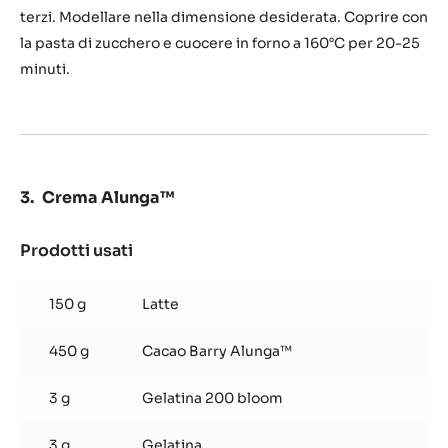
terzi. Modellare nella dimensione desiderata. Coprire con
la pasta di zucchero e cuocere in forno a 160°C per 20-25
minuti.
Crema Alunga™
Prodotti usati
:
Crema
Alunga™
150 g
Latte
450 g
Cacao Barry Alunga™
3 g
Gelatina 200 bloom
3 g
Gelatina