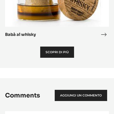
Babà al whisky
Babà
al
whis
SCOPRI DI PIÙ
Comments
AGGIUNGI UN COMMENTO