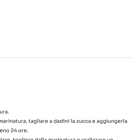
oltini
ura.