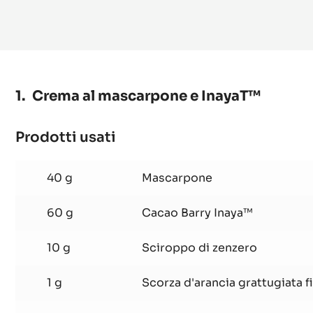
PIÙ INF
Crema al mascarpone e InayaT™
Prodotti usati
:
Crema
al
40 g
Mascarpone
mascarpone
e
60 g
Cacao Barry Inaya™
InayaT™
10 g
Sciroppo di zenzero