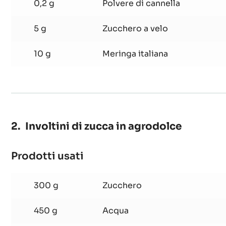
1 g
Scorza d'arancia grattugiata 
0,2 g
Polvere di cannella
5 g
Zucchero a velo
10 g
Meringa italiana
Involtini di zucca in agrodolce
Prodotti usati
:
Involtini