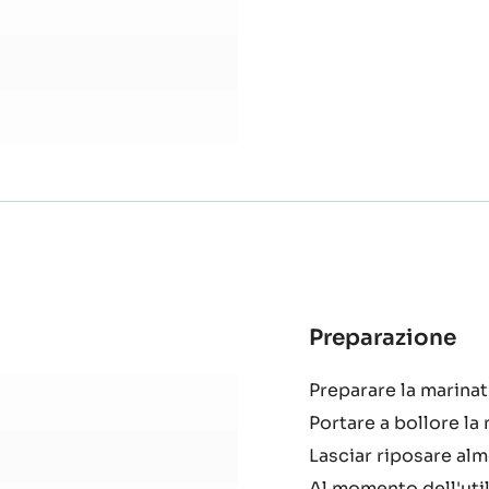
finemente
Preparazione
:
Inv
Preparare la marinat