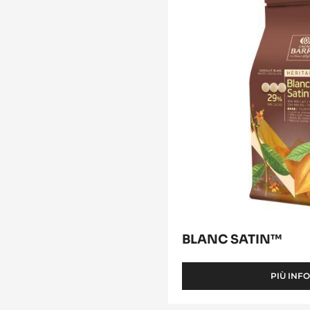
Blanc
Satin™
BLANC SATIN™