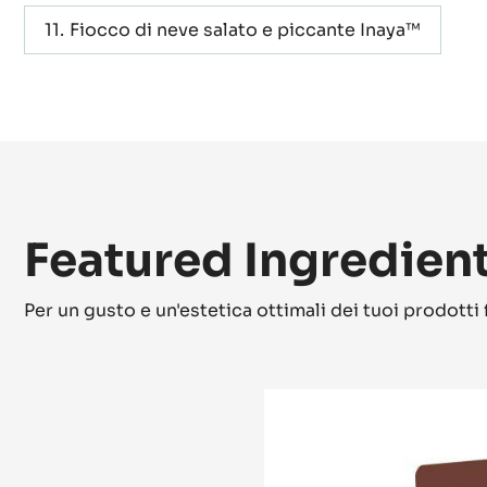
Aceto di limone, zenzero e olio d’oliva
Fiocco di neve salato e piccante Inaya™
Featured Ingredien
Per un gusto e un'estetica ottimali dei tuoi prodotti f