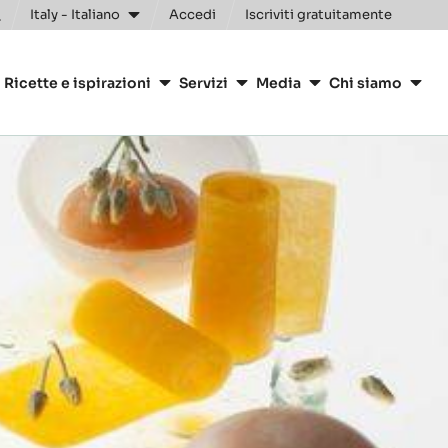
Clos
Italy - Italiano
Accedi
Iscriviti gratuitamente
oggle
earch
ion
Ricette e ispirazioni
Servizi
Media
Chi siamo
arry