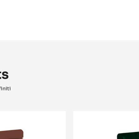
Cremoso di carota e arancia rossa
Dacquoise
ts
initi