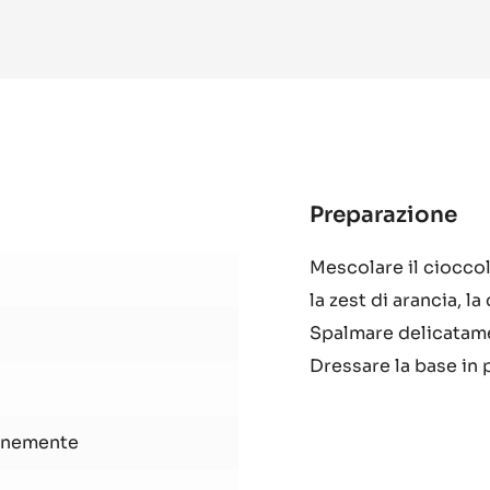
ORMAZIONI
PIÙ INFO
-
BLANC
SATIN™
Preparazione
:
Cr
Mescolare il cioccol
al
la zest di arancia, l
ma
e
Spalmare delicatame
In
Dressare la base in 