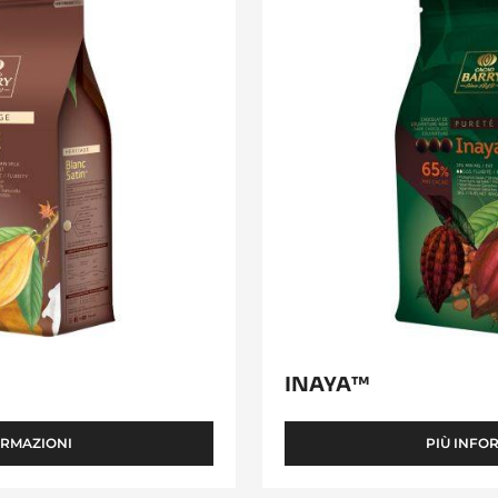
Inaya™
INAYA™