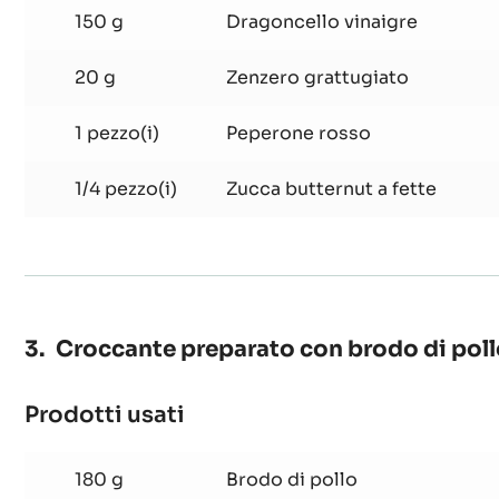
di
300 g
Zucchero
zucca
in
450 g
Acqua
agrodolce
150 g
Dragoncello vinaigre
20 g
Zenzero grattugiato
1 pezzo(i)
Peperone rosso
1/4 pezzo(i)
Zucca butternut a fette
Croccante preparato con brodo di pollo