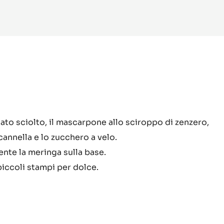
RMAZIONI
-
INAYA™
ema
ato sciolto, il mascarpone allo sciroppo di zenzero,
a cannella e lo zucchero a velo.
scarpone
nte la meringa sulla base.
ayaT™
piccoli stampi per dolce.