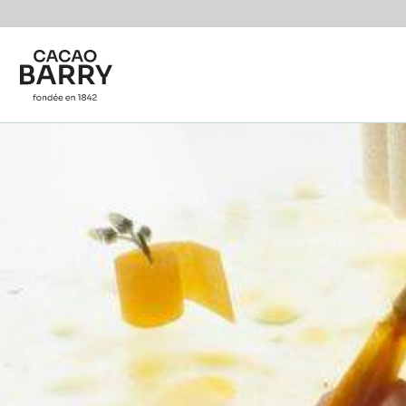
You are viewing this page in Italy - Italiano.
Switch regions if you would like to see the content f
Skip to main content