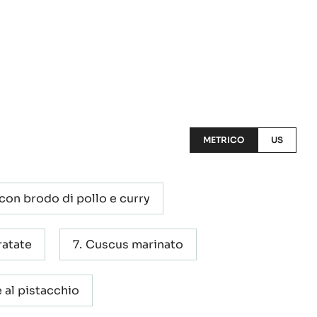
METRICO
US
on brodo di pollo e curry
ratate
Cuscus marinato