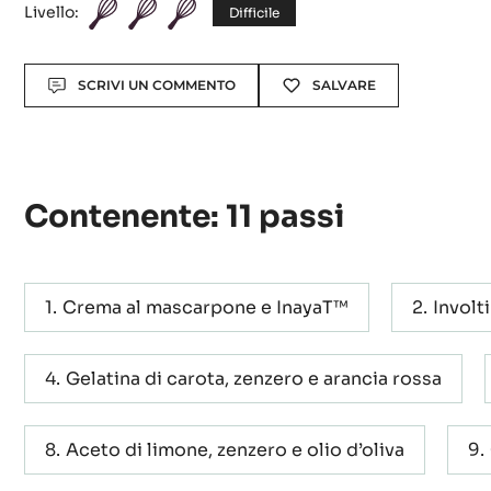
e arancia rossa
Livello:
Difficile
Actions
SCRIVI UN COMMENTO
SALVARE
Contenente: 11 passi
Crema al mascarpone e InayaT™
Involt
Gelatina di carota, zenzero e arancia rossa