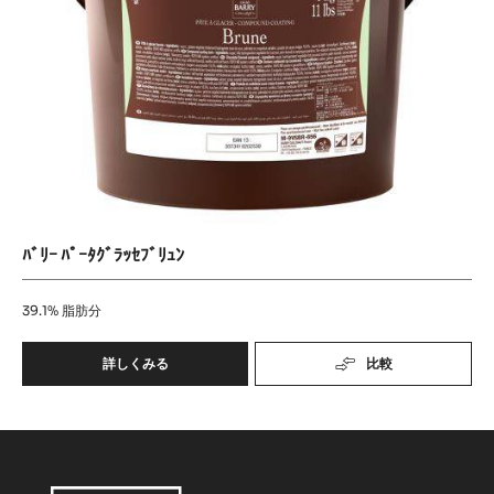
ﾄﾞ
ｾ
ﾌﾞ
ﾘ
ｭ
ﾝ
ﾊﾞﾘｰ ﾊﾟｰﾀｸﾞﾗｯｾﾌﾞﾘｭﾝ
39.1%
脂肪分
詳しくみる
比較
-
ﾊﾞ
ﾘ
ｰ
ﾊﾟ
ｰ
ﾀ