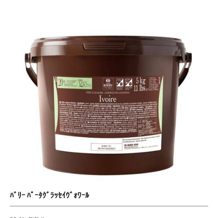
ﾘ
ｰ
ﾊﾟ
ｰ
ﾀ
ｸﾞ
ﾗ
ｯ
ｾ
ｲ
ｳﾞ
ｫ
ﾜ
ｰ
ﾙ
ﾊﾞﾘｰ ﾊﾟｰﾀｸﾞﾗｯｾｲｳﾞｫﾜｰﾙ