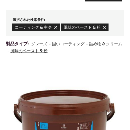
選択された検索条件:
コーティング & 中身
-
風味のペースト & 粉
-
remove
remove
filter
filter
製品タイプ:
グレーズ
固いコーティング
詰め物 & クリーム
風味のペースト & 粉
Results
K
d'arôme
cacao