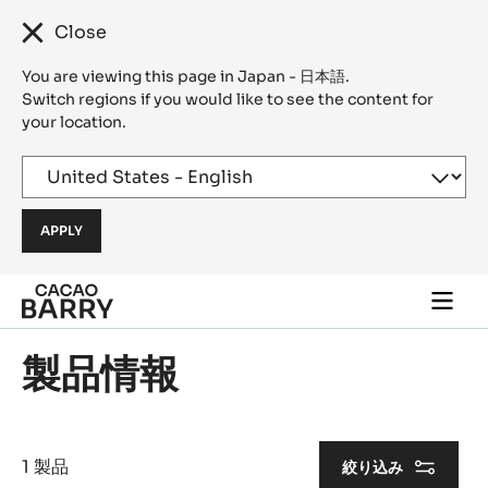
Close
You are viewing this page in Japan - 日本語.
Switch regions if you would like to see the content for
your location.
Skip to main content
Togg
main
navi
製品情報
1 製品
絞り込み