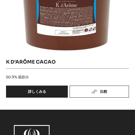
K D'ARÔME CACAO
50.9%
脂肪分
詳しくみる
比較
-
K
D'ARÔME
CACAO