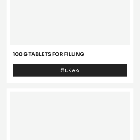
100 G TABLETS FOR FILLING
詳しくみる
-
100
G
TABLETS
Egg
FOR
10
FILLING
cm