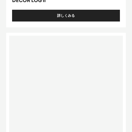
DECOR LOG II
詳しくみる
-
DECOR
LOG
II
Striped
Egg