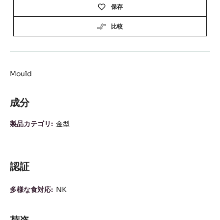
保存
比較
Mould
成分
成
製品カテゴリ:
金型
分
認証
多様な食対応:
NK