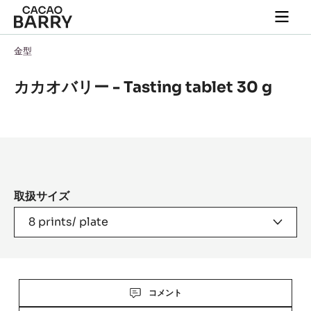
Skip to main content
Togg
main
navi
金型
カカオバリー - Tasting tablet 30 g
Product
information
取扱サイズ
8 prints/ plate
Actions
コメント