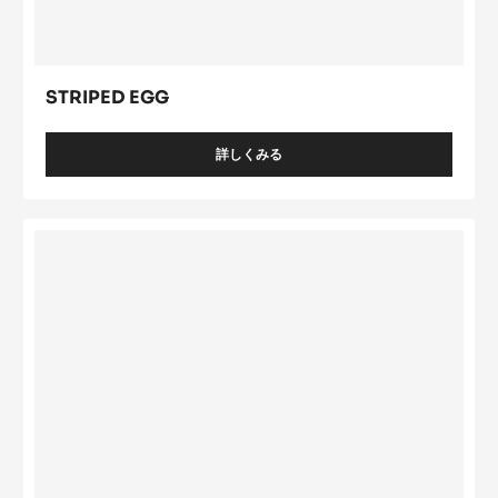
STRIPED EGG
詳しくみる
-
STRIPED
EGG
100
g
Tablets
for
Filling