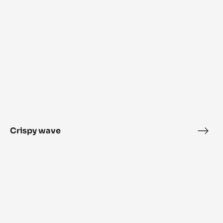
Chocolate Dome
Choc
Dom
Crispy
wave