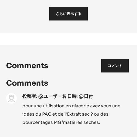
Orange)
Club Cake Origin (Chocolate & Orange)
Club
Cak
Orig
さらに表示する
(Cho
&
Oran