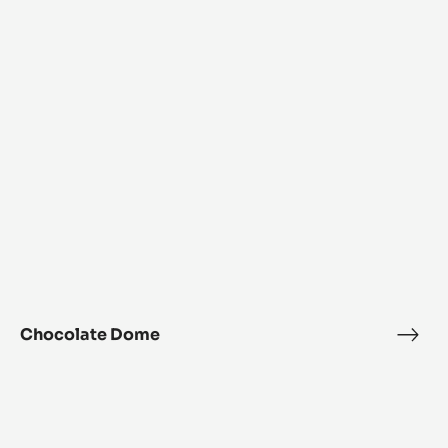
ﾊﾞ
ﾘ
ｰ
ﾋﾟ
ｽ
ﾄ
ﾊﾞﾘｰ ﾋﾟｽﾄｰﾙ ｸﾞﾗﾝｶﾗｸ を使ったレ
ｰ
ﾙ
ｸﾞ
シピ
ﾗ
ﾝ
売上アップのための商品開発にご活用ください
ｶ
ﾗ
ｸ
Chocolate
Dome