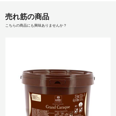
栄を促進し、持続可能なカカオの供給を実現す
るための成果重視型のプログラムです。
荷姿
発注コード:
NCL-4C501-BY-654
賞味期限:
36 か月
内容量:
3kg バケツ | 4 個/箱
売れ筋の商品
こちらの商品にも興味ありませんか？
ﾊﾞ
ﾘ