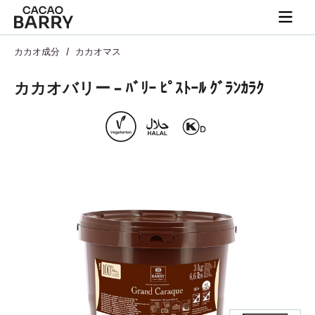
Close
You are viewing this page in Japan - 日本語.
Switch regions if you would like to see the content for
your location.
Skip to main content
Togg
main
navi
カカオ成分
/
カカオマス
カカオバリー - ﾊﾞﾘｰ ﾋﾟｽﾄｰﾙ ｸﾞﾗﾝｶﾗｸ