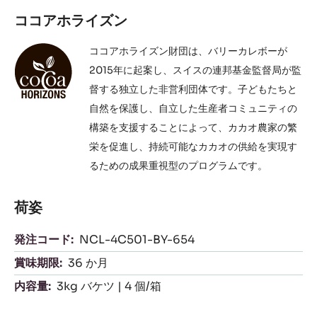
認証
多様な食対応:
ハラール
KD-
ベジタリアン
特定成分を含まない:
純度100％のココアバター使用
レシチン不使用
グルテンフリー
サステナビリティ:
ココアホライズン
ココアホライズン財団の支援
ココアホライズン
ココアホライズン財団は、バリーカレボーが
2015年に起案し、スイスの連邦基金監督局が監
督する独立した非営利団体です。子どもたちと
自然を保護し、自立した生産者コミュニティの
構築を支援することによって、カカオ農家の繁