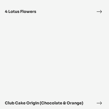
Flowers
4 Lotus Flowers
4
Lotu
Club
Flow
Cake
Origin
(Chocolate
&