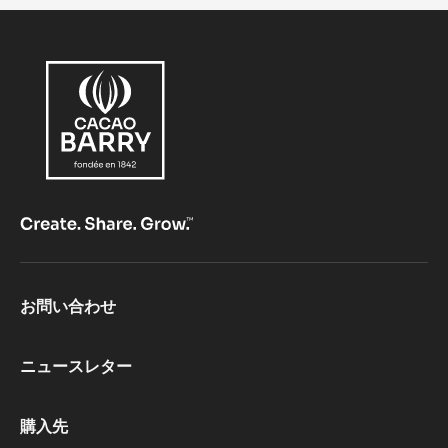
Comments
コメント
Comments
投稿者: @ユーザー名 日時: @日付
pour une utilisation en glacerie avez vous une
idées du PAC et de l'Extrait sec ? ou des
pourcentages MG/matières seches.