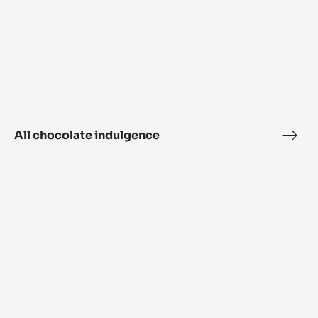
Crispy wave
Cris
wav
All
chocolate
indulgence
All chocolate indulgence
All