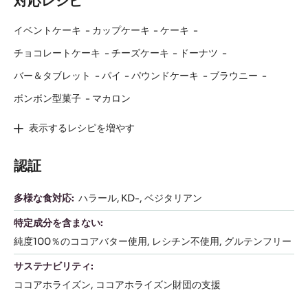
色を強く出すことができます。フォンダンに加えると色に深みが
増し、甘さを控え目にすることができます。
成分
成
製品カテゴリ:
カカオ成分
カカオマス
分
包装・荷姿:
ピストール
対応レシピ
イベントケーキ
カップケーキ
ケーキ
チョコレートケーキ
チーズケーキ
ドーナツ
バー＆タブレット
パイ
パウンドケーキ
ブラウニー
ボンボン型菓子
マカロン
表示するレシピを増やす