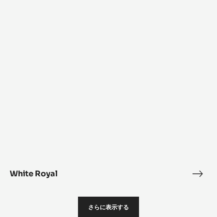
Roya
White
Royal
White Royal
Whit
Roya
さらに表示する