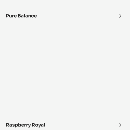
Pure Balance
Pure
Bala
Raspberry
Royal
Raspberry Royal
Rasp