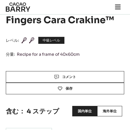
Skip to main content
Togg
main
Fingers Cara Crakine™
navi
レベル:
中級レベル
分量:
Recipe for a frame of 40x60cm
Actions
コメント
保存
含む： 4 ステップ
国内単位
海外単位