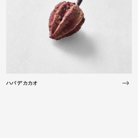
カ
カ
オ
ハバ デ カカオ
ハ
バ
Zéphyr™
デ
Mango
カ
Dessert
カ
オ