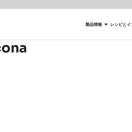
Main
navigation
製品情報
レシピとイ
CacaoBarry
cona