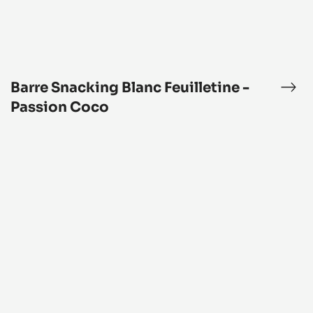
Barre Snacking Blanc Feuilletine -
acking
Barr
let
Sna
Passion Coco
Bla
Feui
Haiti
-
filled
Pas
bar
Coc