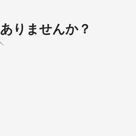
味ありませんか？
い。
Barre
Snacking
Blanc
Feuilletine
-
Passion
Coco