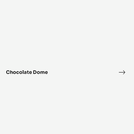
Chocolate Dome
Choc
Dom
Mont-
Blanc