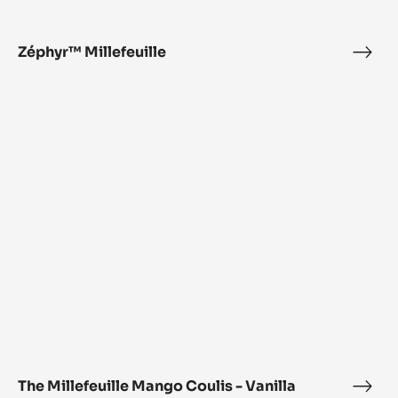
Zéphyr™ Millefeuille
Zép
Mille
The
Millefeuille
Mango
Coulis
-
Vanilla
Mousse
The Millefeuille Mango Coulis - Vanilla
The