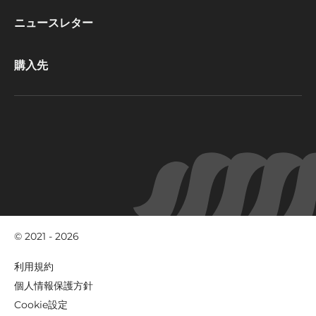
CacaoBarry
ニュースレター
購入先
© 2021 - 2026
Footer
利用規約
-
個人情報保護方針
meta
Cookie設定