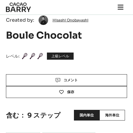
Skip to main content
Togg
main
Hisashi
Created by:
navi
Hisashi Onobayashi
Onobayashi
Boule Chocolat
レベル:
上級レベル
Actions
コメント
保存
含む： 9 ステップ
国内単位
海外単位