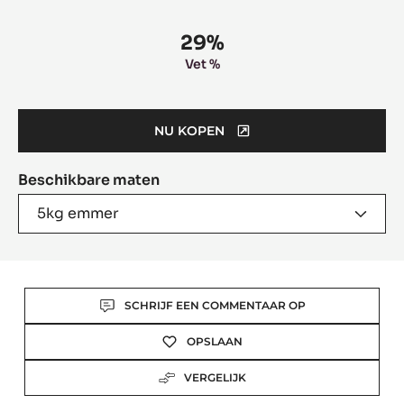
information
29%
Vet %
NU KOPEN
(OPENS
A
Beschikbare maten
MODAL
WINDOW)
5kg emmer
Actions
SCHRIJF EEN COMMENTAAR OP
OPSLAAN
VERGELIJK