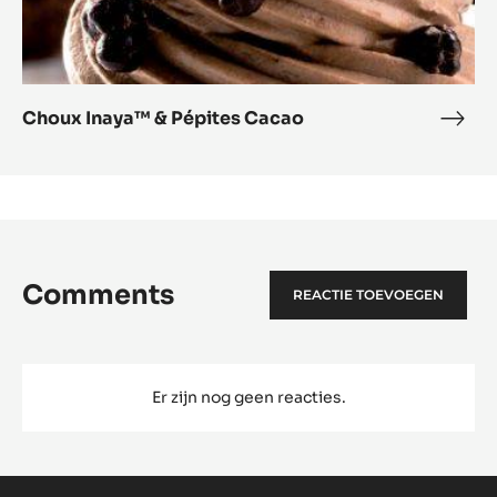
Choux Inaya™ & Pépites Cacao
Cho
Inay
&
Pépi
Cac
Comments
REACTIE TOEVOEGEN
Er zijn nog geen reacties.