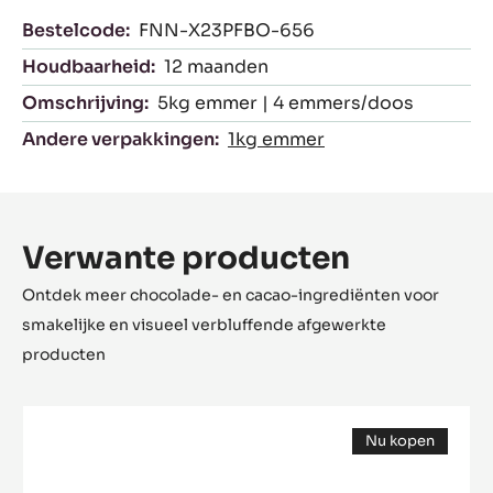
Bestelcode:
FNN-X23PFBO-656
Houdbaarheid:
12 maanden
Omschrijving:
5kg emmer | 4 emmers/doos
Andere verpakkingen:
1kg emmer
Verwante producten
Ontdek meer chocolade- en cacao-ingrediënten voor
smakelijke en visueel verbluffende afgewerkte
producten
Cara
Nu kopen
Crakine™
(opens
a
modal