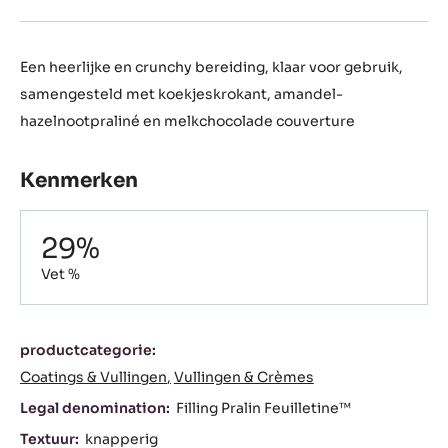
Een heerlijke en crunchy bereiding, klaar voor gebruik,
samengesteld met koekjeskrokant, amandel-
hazelnootpraliné en melkchocolade couverture
Kenmerken
Composition
29%
Vet %
Kenmerken
productcategorie:
Coatings & Vullingen
Vullingen & Crèmes
Legal denomination:
Filling Pralin Feuilletine™
Textuur:
knapperig