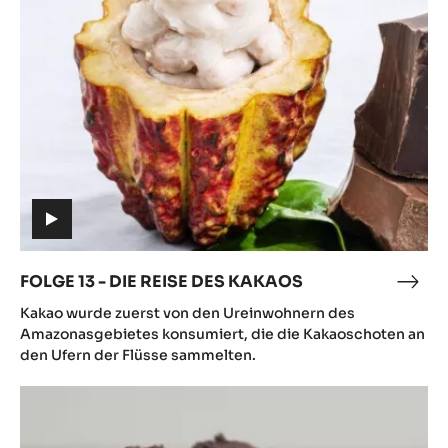
-
DIE
REISE
DES
KAKAOS
(includes
video)
FOLGE 13 - DIE REISE DES KAKAOS
FOL
(includes
13
Kakao wurde zuerst von den Ureinwohnern des
video)
-
Amazonasgebietes konsumiert, die die Kakaoschoten an
DIE
den Ufern der Flüsse sammelten.
REIS
Folge
DES
14
KAK
-