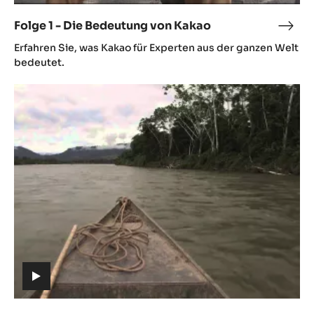
video)
Folge 1 - Die Bedeutung von Kakao
Folg
(includes
1
Erfahren Sie, was Kakao für Experten aus der ganzen Welt
video)
-
bedeutet.
Die
Folge
Bede
2
von
-
Kaka
Ursprung
(includes
video)