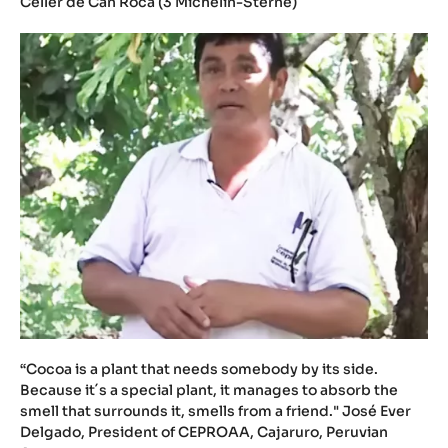
Celler de Can Roca (3 Michelin-Sterne)
“Cocoa is a plant that needs somebody by its side.
Because it´s a special plant, it manages to absorb the
smell that surrounds it, smells from a friend." José Ever
Delgado, President of CEPROAA, Cajaruro, Peruvian