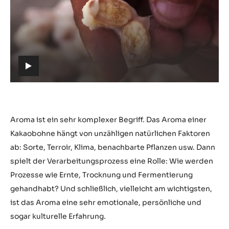
Video
abspielen:
https://youtu.be/GTSbnKJxJbY
h
t
t
p
s
Aroma ist ein sehr komplexer Begriff. Das Aroma einer
:
Kakaobohne hängt von unzähligen natürlichen Faktoren
/
ab: Sorte, Terroir, Klima, benachbarte Pflanzen usw. Dann
/
spielt der Verarbeitungsprozess eine Rolle: Wie werden
y
Prozesse wie Ernte, Trocknung und Fermentierung
o
gehandhabt? Und schließlich, vielleicht am wichtigsten,
u
ist das Aroma eine sehr emotionale, persönliche und
t
sogar kulturelle Erfahrung.
u