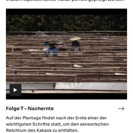
Kaka
Folge
7
-
Nachernte
(includes
video)
Folge 7 - Nachernte
Folg
(includes
7
Auf der Plantage findet nach der Ernte einer der
video)
-
wichtigsten Schritte statt, um den sensorischen
Nach
Reichtum des Kakaos zu entfalten.