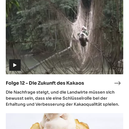
-
Die
Zukunft
des
Kakaos
(includes
video)
Folge 12 - Die Zukunft des Kakaos
Folg
(includes
12
Die Nachfrage steigt, und die Landwirte müssen sich
video)
-
bewusst sein, dass sie eine Schlüsselrolle bei der
Die
Erhaltung und Verbesserung der Kakaoqualität spielen.
Zuku
FOLGE
des
13
Kaka