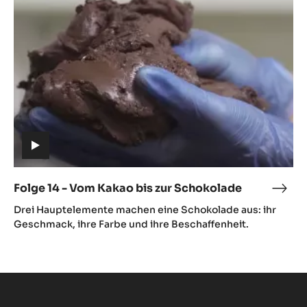
Vom
Kakao
bis
zur
Schokolade
(includes
video)
Folge 14 - Vom Kakao bis zur Schokolade
Folg
(includes
14
Drei Hauptelemente machen eine Schokolade aus: ihr
video)
-
Geschmack, ihre Farbe und ihre Beschaffenheit.
Vom
Kaka
bis
zur
Scho