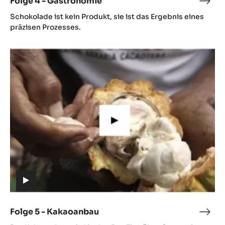
Folge 4 - Gastronomie
Folg
(includes
4
Schokolade ist kein Produkt, sie ist das Ergebnis eines
video)
-
präzisen Prozesses.
Gast
Folge
5
-
Kakaoanbau
(includes
video)
Folge 5 - Kakaoanbau
Folg
(includes
5