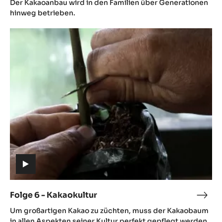
Der Kakaoanbau wird in den Familien über Generationen
video)
-
hinweg betrieben.
Kaka
Folge
6
-
Kakaokultur
(includes
video)
Folge 6 - Kakaokultur
Folg
(includes
6
Um großartigen Kakao zu züchten, muss der Kakaobaum
video)
-
in allen Aspekten seiner Kultur perfekt gepflegt werden