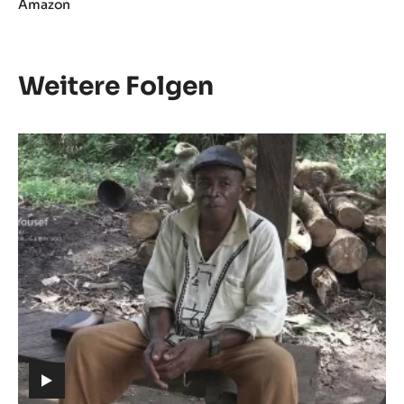
Amazon
Weitere Folgen
Folge
1
-
Die
Bedeutung
von
Kakao
(includes