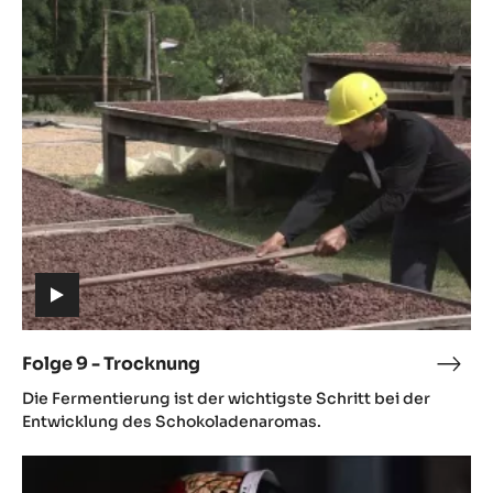
Folge
9
-
Trocknung
(includes
video)
Folge 9 - Trocknung
Folg
(includes
9
Die Fermentierung ist der wichtigste Schritt bei der
video)
-
Entwicklung des Schokoladenaromas.
Troc
Folge