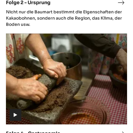
Folge 2 - Ursprung
Folg
(includes
2
Nicht nur die Baumart bestimmt die Eigenschaften der
video)
-
Kakaobohnen, sondern auch die Region, das Klima, der
Ursp
Boden usw.
Folge
4
-
Gastronomie
(includes
video)