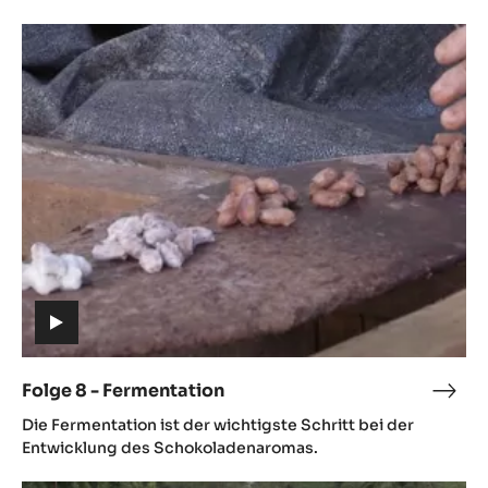
Folge
8
-
Fermentation
(includes
video)
Folge 8 - Fermentation
Folg
(includes
8
Die Fermentation ist der wichtigste Schritt bei der
video)
-
Entwicklung des Schokoladenaromas.
Ferm