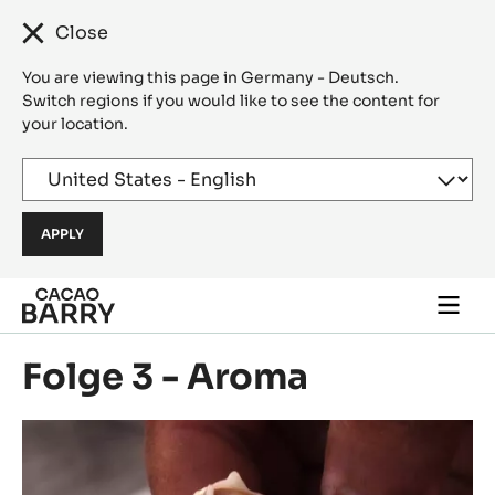
Close
You are viewing this page in Germany - Deutsch.
Switch regions if you would like to see the content for
your location.
Skip to main content
Togg
main
navi
Folge 3 - Aroma