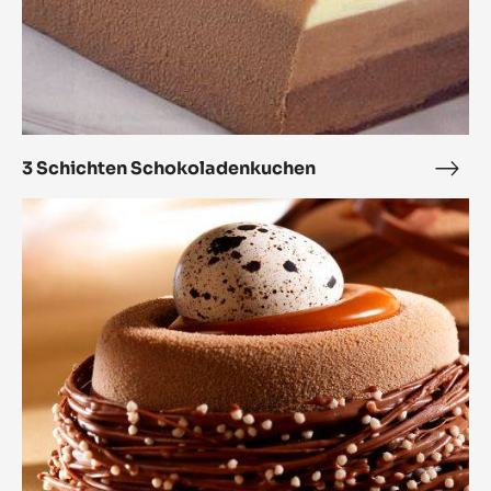
3 Schichten Schokoladenkuchen
3
Schi
Schokoladen
Scho
Tradition