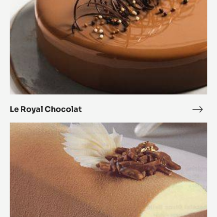
Le Royal Chocolat
Le
Roya
3
Choc
Schichten
Schokoladenkuchen