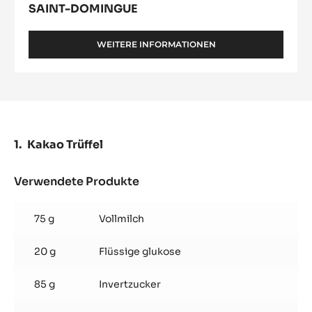
SAINT-DOMINGUE
WEITERE INFORMATIONEN
-
SAINT-
DOMINGUE
Kakao Trüffel
Verwendete Produkte
:
Kakao
Trüffel
75 g
Vollmilch
20 g
Flüssige glukose
85 g
Invertzucker