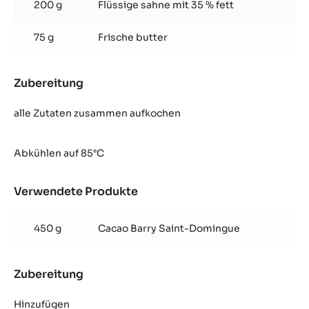
200 g
Flüssige sahne mit 35 % fett
75 g
Frische butter
Zubereitung
:
Kakao
Trüffel
alle Zutaten zusammen aufkochen
Abkühlen auf 85°C
Verwendete Produkte
:
Kakao
Trüffel
450 g
Cacao Barry Saint-Domingue
Zubereitung
:
Kakao
Trüffel
Hinzufügen