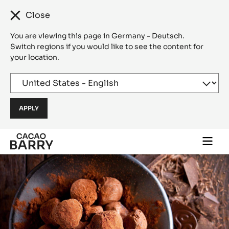
Close
You are viewing this page in Germany - Deutsch.
Switch regions if you would like to see the content for
your location.
Skip to main content
Togg
main
navi