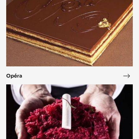
Opéra
Opé
Inside
Out
Cake