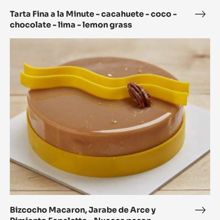
-
lemon
Tarta Fina a la Minute - cacahuete - coco -
Tart
chocolate - lima - lemon grass
grass
Fina
a
Bizcocho
la
Macaron,
Minu
Jarabe
-
de
caca
Arce
-
y
coc
Pimiento
-
Espelette
choc
–
-
Nueces
lima
pecan
-
tostadas,
lem
Compota
gras
de
Piña
Bizcocho Macaron, Jarabe de Arce y
Bizc