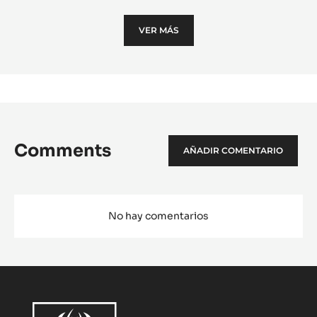
Cara
Zeph
VER MÁS
™
Comments
AÑADIR COMENTARIO
No hay comentarios