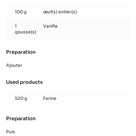
Pâte
sablée
100 g
œuf(s) entier(s)
vanille
1
Vanille
gousse(s)
Preparation
:
Pâte
sablée
Ajouter
vanille
Used products
:
Pâte
sablée
520 g
Farine
vanille
Preparation
:
Pâte
sablée
Puis