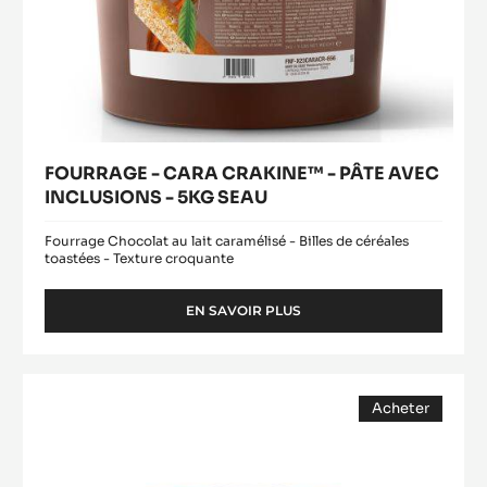
FOURRAGE - CARA CRAKINE™ - PÂTE AVEC
INCLUSIONS - 5KG SEAU
Fourrage Chocolat au lait caramélisé - Billes de céréales
toastées - Texture croquante
EN SAVOIR PLUS
-
FOURRAGE
-
CARA
Gianduja
CRAKINE™
Acheter
Plaisir
-
(opens
(Lenôtre)
PÂTE
a
modal
AVEC
window)
INCLUSIONS