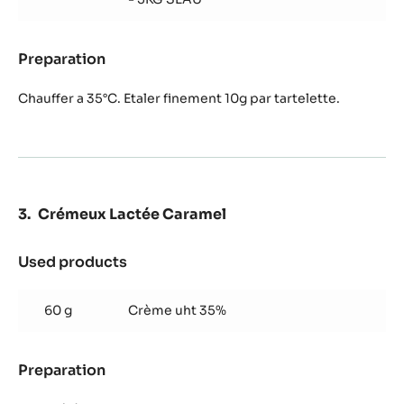
Preparation
:
Cara
Crakine™
Chauffer a 35°C. Etaler finement 10g par tartelette.
Crémeux Lactée Caramel
Used products
:
Crémeux
Lactée
60 g
Crème uht 35%
Caramel
Preparation
:
Crémeux