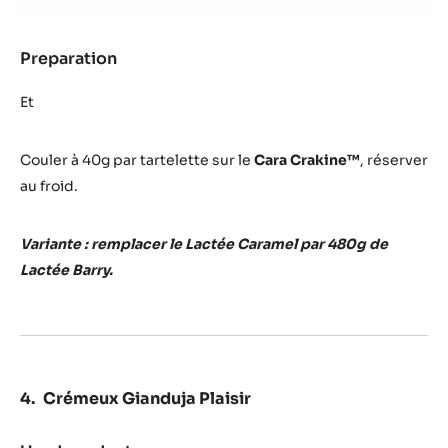
Caramel
Preparation
:
Crémeux
Lactée
Et
Caramel
Couler à 40g par tartelette sur le
Cara Crakine™
, réserver
au froid.
Variante : remplacer le Lactée Caramel par 480g de
Lactée Barry.
Crémeux Gianduja Plaisir