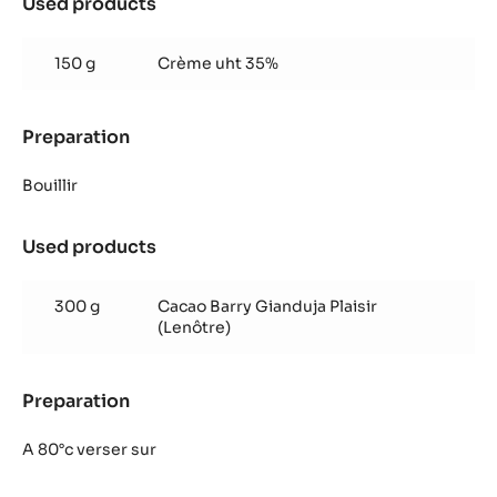
Used products
:
Crémeux
Gianduja
150 g
Crème uht 35%
Plaisir
Preparation
:
Crémeux
Gianduja
Bouillir
Plaisir
Used products
:
Crémeux
Gianduja
300 g
Cacao Barry Gianduja Plaisir
Plaisir
(Lenôtre)
Preparation
:
Crémeux
Gianduja
A 80°c verser sur
Plaisir