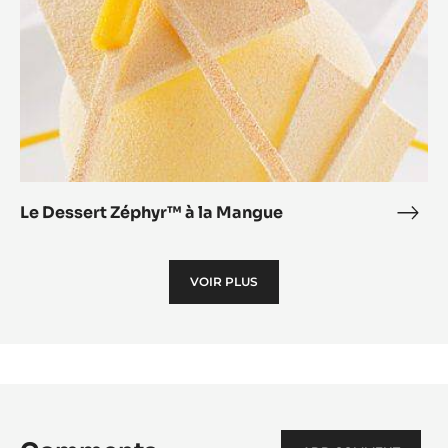
Le Dessert Zéphyr™ à la Mangue
Le
Dess
Zép
VOIR PLUS
à
la
Man