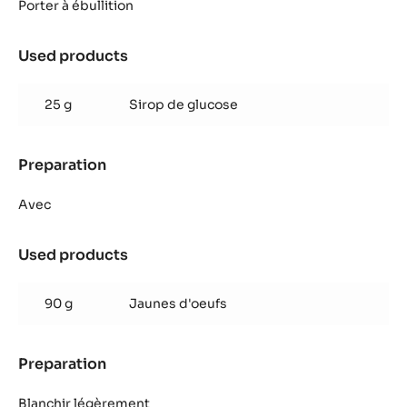
Lactée
Porter à ébullition
Caramel
Used products
:
Crémeux
Lactée
25 g
Sirop de glucose
Caramel
Preparation
:
Crémeux
Lactée
Avec
Caramel
Used products
:
Crémeux
Lactée
90 g
Jaunes d'oeufs
Caramel
Preparation
:
Crémeux
Lactée
Blanchir légèrement