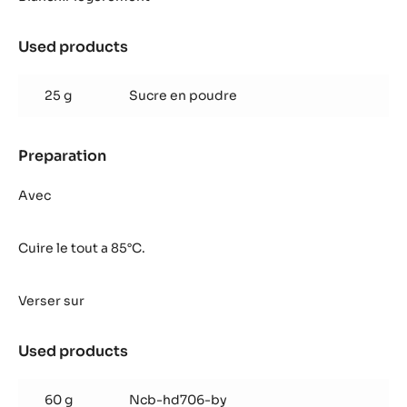
Caramel
Used products
:
Crémeux
Lactée
25 g
Sucre en poudre
Caramel
Preparation
:
Crémeux
Lactée
Avec
Caramel
Cuire le tout a 85°C.
Verser sur
Used products
:
Crémeux
Lactée
60 g
Ncb-hd706-by