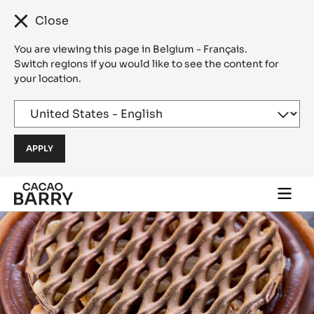
Close
You are viewing this page in Belgium - Français.
Switch regions if you would like to see the content for
your location.
Skip to main content
Togg
main
navi