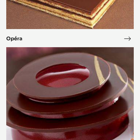
Opéra
Opé
L'Alto