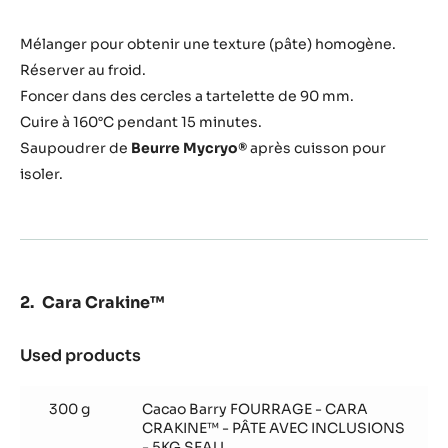
vanille
Mélanger pour obtenir une texture (pâte) homogène.
Réserver au froid.
Foncer dans des cercles a tartelette de 90 mm.
Cuire à 160°C pendant 15 minutes.
Saupoudrer de
Beurre Mycryo®
après cuisson pour
isoler.
Cara Crakine™
Used products
:
Cara
Crakine™
300 g
Cacao Barry FOURRAGE - CARA
CRAKINE™ - PÂTE AVEC INCLUSIONS
- 5KG SEAU