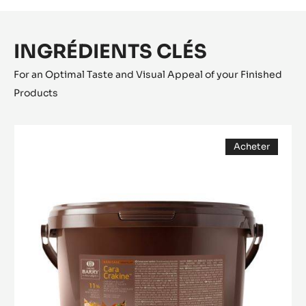
INGRÉDIENTS CLÉS
For an Optimal Taste and Visual Appeal of your Finished
Products
FOURRAGE
Acheter
-
(opens
CARA
a
modal
CRAKINE™
window)
-
PÂTE
AVEC
INCLUSIONS
-
5KG
SEAU