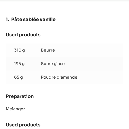
Pâte sablée vanille
Used products
:
Pâte
sablée
310 g
Beurre
vanille
195 g
Sucre glace
65 g
Poudre d'amande
Preparation
:
Pâte
sablée
Mélanger
vanille
Used products
: