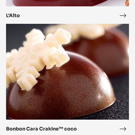
L'Alto
L'Alt
Bonbon
Cara
Crakine™
coco
Bonbon Cara Crakine™ coco
Bon