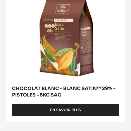
29%
-
PISTOLES
-
5KG
SAC
CHOCOLAT BLANC - BLANC SATIN™ 29% -
PISTOLES - 5KG SAC
EN SAVOIR PLUS
-
CHOCOLAT
BLANC
-