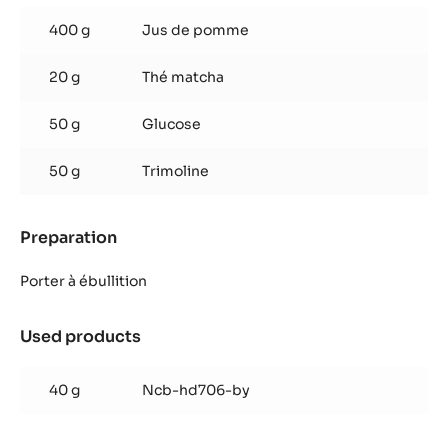
matcha
400 g
Jus de pomme
et
chocolat
20 g
Thé matcha
Blanc
Satin™
50 g
Glucose
50 g
Trimoline
Preparation
:
Crémeux
matcha
Porter à ébullition
et
chocolat
Used products
:
Blanc
Crémeux
Satin™
matcha
40 g
Ncb-hd706-by
et
chocolat
Blanc