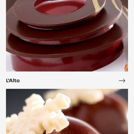
L'Alto
L'Alt
Bonbon
Cara
Crakine™
coco