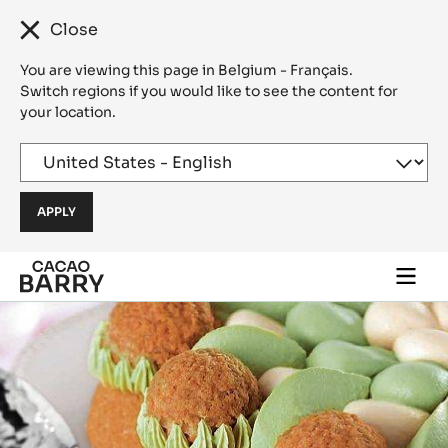
Close
You are viewing this page in Belgium - Français.
Switch regions if you would like to see the content for
your location.
Skip to main content
Togg
main
navi