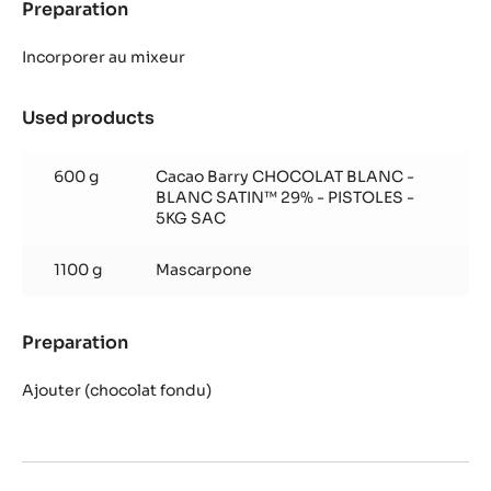
Preparation
:
Satin™
Crémeux
matcha
Incorporer au mixeur
et
chocolat
Used products
:
Blanc
Crémeux
Satin™
matcha
600 g
Cacao Barry CHOCOLAT BLANC -
et
BLANC SATIN™ 29% - PISTOLES -
chocolat
5KG SAC
Blanc
Satin™
1100 g
Mascarpone
Preparation
:
Crémeux
matcha
Ajouter (chocolat fondu)
et
chocolat
Blanc
Satin™