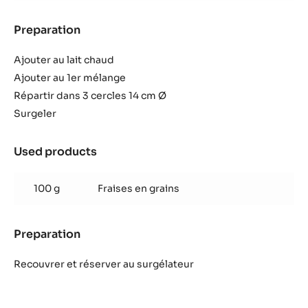
Blanc
Satin™
Preparation
:
Pana
cotta
Ajouter au lait chaud
fraise
Ajouter au 1er mélange
et
Répartir dans 3 cercles 14 cm Ø
chocolat
Surgeler
Blanc
Satin™
Used products
:
Pana
cotta
100 g
Fraises en grains
fraise
et
chocolat
Preparation
:
Blanc
Pana
Satin™
cotta
Recouvrer et réserver au surgélateur
fraise
et
chocolat