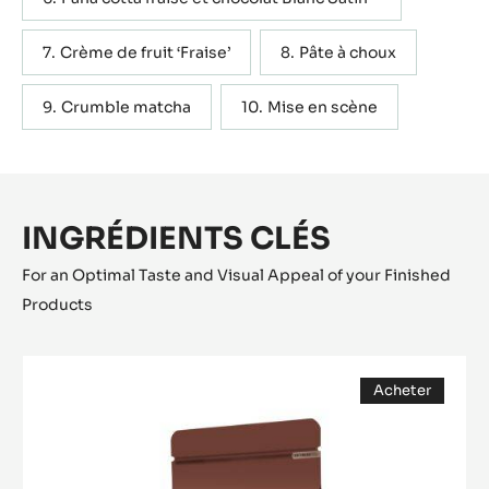
Crème de fruit ‘Fraise’
Pâte à choux
Crumble matcha
Mise en scène
INGRÉDIENTS CLÉS
For an Optimal Taste and Visual Appeal of your Finished
Products
CHOCOLAT
Acheter
BLANC
(opens
-
a
modal
BLANC
window)
SATIN™