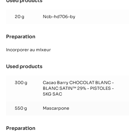
Used products
:
Blanc
Crémeux
Satin™
yuzu
20 g
Ncb-hd706-by
et
chocolat
Blanc
Preparation
:
Satin™
Crémeux
yuzu
Incorporer au mixeur
et
chocolat
Used products
:
Blanc
Crémeux
Satin™
yuzu
300 g
Cacao Barry CHOCOLAT BLANC -
et
BLANC SATIN™ 29% - PISTOLES -
chocolat
5KG SAC
Blanc
Satin™
550 g
Mascarpone
Preparation
:
Crémeux