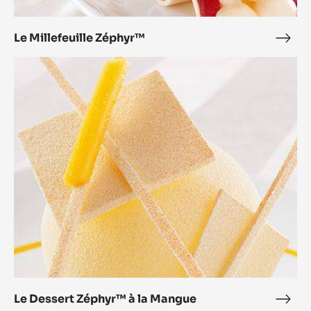
Le Millefeuille Zéphyr™
Le
Mille
Le
Zép
Dessert
Zéphyr™
à
la
Mangue
Le Dessert Zéphyr™ à la Mangue
Le