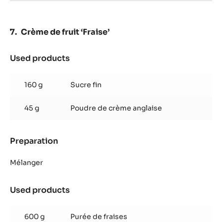
Blanc
Satin™
Crème de fruit ‘Fraise’
Used products
:
Crème
de
160 g
Sucre fin
fruit
‘Fraise’
45 g
Poudre de crème anglaise
Preparation
:
Crème
de
Mélanger
fruit
‘Fraise’
Used products
:
Crème
de
600 g
Purée de fraises
fruit