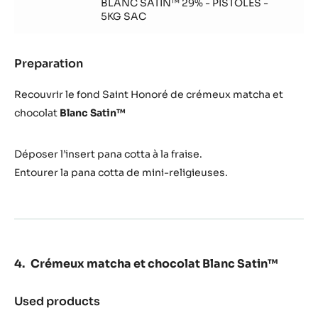
BLANC SATIN™ 29% - PISTOLES -
5KG SAC
Preparation
:
Montage
Recouvrir le fond Saint Honoré de crémeux matcha et
chocolat
Blanc Satin™
Déposer l’insert pana cotta à la fraise.
Entourer la pana cotta de mini-religieuses.
Crémeux matcha et chocolat Blanc Satin™
Used products
:
Crémeux