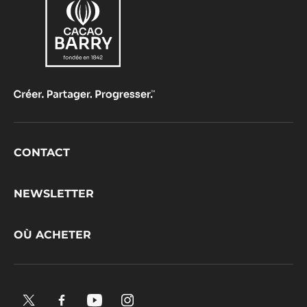
Footer
CONTACT
CacaoBarry
NEWSLETTER
OÙ ACHETER