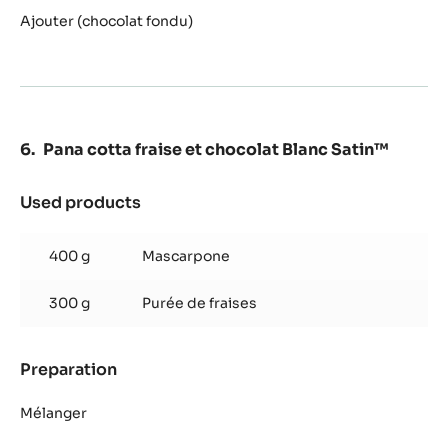
yuzu
Ajouter (chocolat fondu)
et
chocolat
Blanc
Satin™
Pana cotta fraise et chocolat Blanc Satin™
Used products
:
Pana
cotta
400 g
Mascarpone
fraise
et
300 g
Purée de fraises
chocolat
Blanc
Satin™
Preparation
:
Pana
cotta
Mélanger
fraise