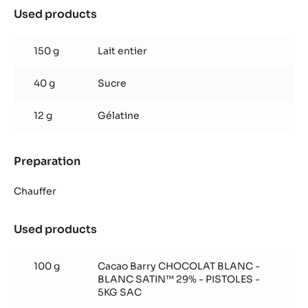
et
Used products
:
chocolat
Pana
Blanc
cotta
Satin™
150 g
Lait entier
fraise
et
40 g
Sucre
chocolat
Blanc
Satin™
12 g
Gélatine
Preparation
:
Pana
cotta
Chauffer
fraise
et
Used products
:
chocolat
Pana
Blanc
cotta
Satin™
100 g
Cacao Barry CHOCOLAT BLANC -
fraise
BLANC SATIN™ 29% - PISTOLES -
et
5KG SAC
chocolat