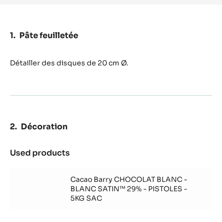
BLANC
SATIN™
29%
-
Pâte feuilletée
PISTOLES
-
5KG
Détailler des disques de 20 cm Ø.
SAC
Décoration
Used products
:
Décoration
Cacao Barry CHOCOLAT BLANC -
BLANC SATIN™ 29% - PISTOLES -
5KG SAC