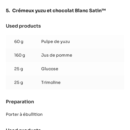
Crémeux yuzu et chocolat Blanc Satin™
Used products
:
Crémeux
yuzu
60 g
Pulpe de yuzu
et
chocolat
160 g
Jus de pomme
Blanc
Satin™
25 g
Glucose
25 g
Trimoline
Preparation
:
Crémeux
yuzu
Porter à ébullition
et
chocolat