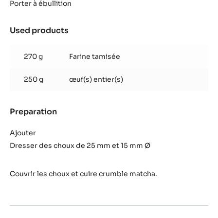
à
Porter à ébullition
choux
Used products
:
Pâte
à
270 g
Farine tamisée
choux
250 g
œuf(s) entier(s)
Preparation
:
Pâte
à
Ajouter
choux
Dresser des choux de 25 mm et 15 mm Ø
Couvrir les choux et cuire crumble matcha.