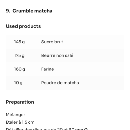
Crumble matcha
Used products
:
Crumble
matcha
145 g
Sucre brut
175 g
Beurre non salé
160 g
Farine
10 g
Poudre de matcha
Preparation
:
Crumble
matcha
Mélanger
Etaler à 1,5 cm
Détailler des disques de 20 et 30 mm Ø