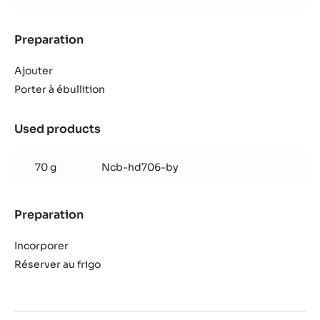
‘Fraise’
Preparation
:
Crème
de
Ajouter
fruit
Porter à ébullition
‘Fraise’
Used products
:
Crème
de
70 g
Ncb-hd706-by
fruit
‘Fraise’
Preparation
:
Crème
de
Incorporer
fruit
Réserver au frigo
‘Fraise’