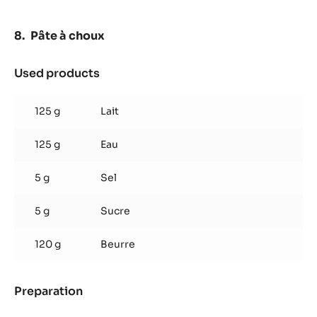
Pâte à choux
Used products
:
Pâte
à
125 g
Lait
choux
125 g
Eau
5 g
Sel
5 g
Sucre
120 g
Beurre
Preparation
:
Pâte