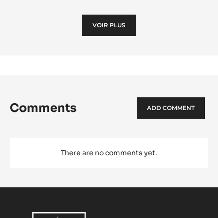
Dess
Zép
VOIR PLUS
à
la
Man
Comments
ADD COMMENT
There are no comments yet.