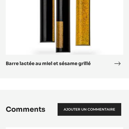
sésame
grillé
Barre lactée au miel et sésame grillé
Barr
lact
au
miel
et
sés
grill
Comments
AJOUTER UN COMMENTAIRE