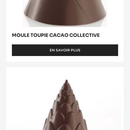
MOULE TOUPIE CACAO COLLECTIVE
EN SAVOIR PLUS
-
MOULE
TOUPIE
CACAO
Moule
COLLECTIVE
Toupie
Pomme
de
Pin