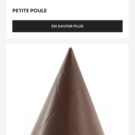
PETITE POULE
EN SAVOIR PLUS
-
PETITE
POULE
Moule
Toupie
Cacao
Collective