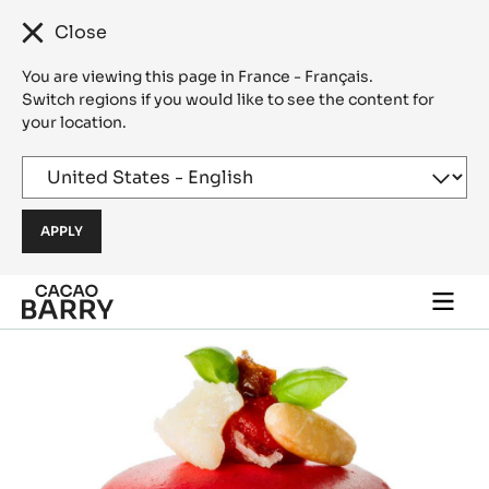
Close
You are viewing this page in France - Français.
Switch regions if you would like to see the content for
your location.
Skip to main content
Togg
main
navi