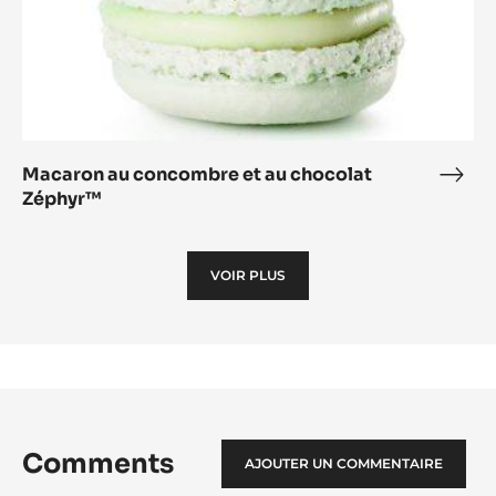
Macaron au concombre et au chocolat
Mac
Zéphyr™
au
con
et
VOIR PLUS
au
choc
Zép
Comments
AJOUTER UN COMMENTAIRE