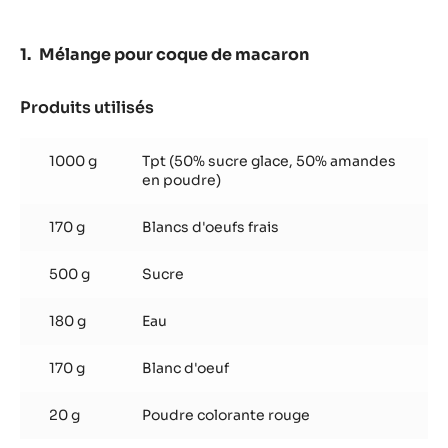
34%
-
PISTOLES
Mélange pour coque de macaron
-
SAC
DE
Produits utilisés
:
1KG
Mélange
pour
1000 g
Tpt (50% sucre glace, 50% amandes
coque
en poudre)
de
macaron
170 g
Blancs d'oeufs frais
500 g
Sucre
180 g
Eau
170 g
Blanc d'oeuf
20 g
Poudre colorante rouge