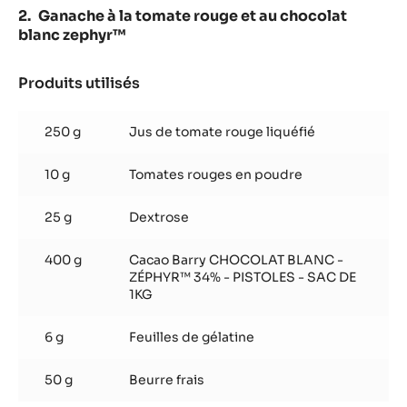
Ganache à la tomate rouge et au chocolat
blanc zephyr™
Produits utilisés
:
Ganache
à
250 g
Jus de tomate rouge liquéfié
la
tomate
10 g
Tomates rouges en poudre
rouge
et
au
25 g
Dextrose
chocolat
blanc
400 g
Cacao Barry CHOCOLAT BLANC -
zephyr™
ZÉPHYR™ 34% - PISTOLES - SAC DE
1KG
6 g
Feuilles de gélatine
50 g
Beurre frais