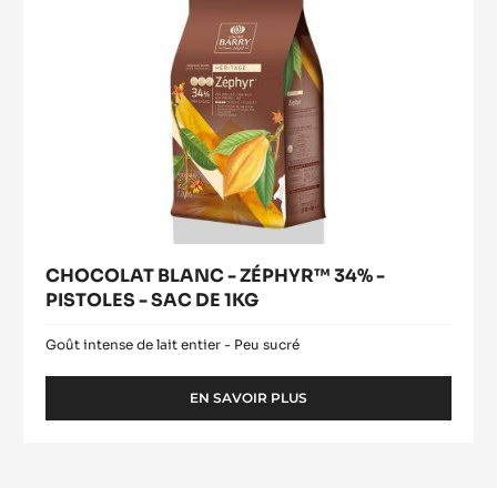
-
SAC
DE
1KG
CHOCOLAT BLANC - ZÉPHYR™ 34% -
PISTOLES - SAC DE 1KG
Goût intense de lait entier - Peu sucré
EN SAVOIR PLUS
-
CHOCOLAT
BLANC
-
ZÉPHYR™