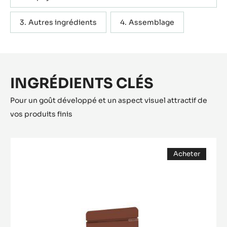
Autres ingrédients
Assemblage
INGRÉDIENTS CLÉS
Pour un goût développé et un aspect visuel attractif de
vos produits finis
CHOCOLAT
Acheter
BLANC
(opens
-
a
modal
ZÉPHYR™
window)
34%
-
PISTOLES