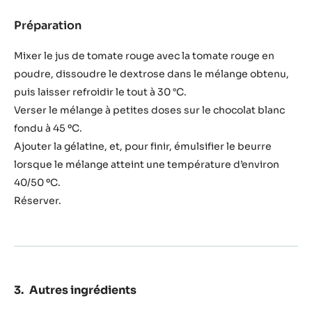
Préparation
:
Ganache
à
Mixer le jus de tomate rouge avec la tomate rouge en
la
poudre, dissoudre le dextrose dans le mélange obtenu,
tomate
puis laisser refroidir le tout à 30 °C.
rouge
Verser le mélange à petites doses sur le chocolat blanc
et
au
fondu à 45 ºC.
chocolat
Ajouter la gélatine, et, pour finir, émulsifier le beurre
blanc
lorsque le mélange atteint une température d’environ
zephyr™
40/50 ºC.
Réserver.
Autres ingrédients