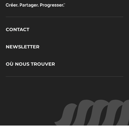
Footer
CONTACT
CacaoBarry
NEWSLETTER
OÙ NOUS TROUVER