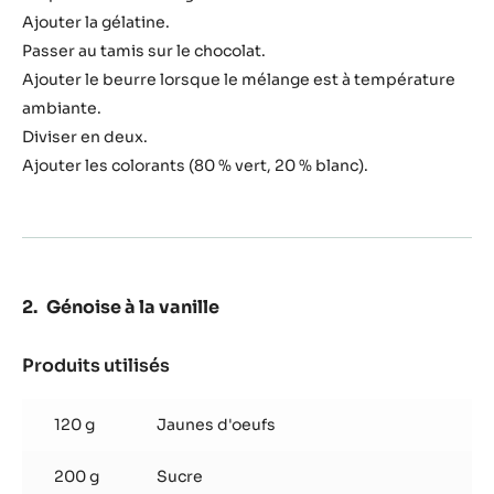
citron
Ajouter la gélatine.
vert
Passer au tamis sur le chocolat.
Ajouter le beurre lorsque le mélange est à température
ambiante.
Diviser en deux.
Ajouter les colorants (80 % vert, 20 % blanc).
Génoise à la vanille
Produits utilisés
:
Génoise
à
120 g
Jaunes d'oeufs
la
vanille
200 g
Sucre