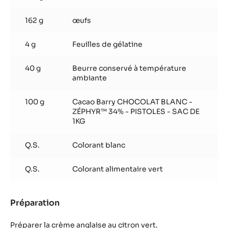
162 g
œufs
4 g
Feuilles de gélatine
40 g
Beurre conservé à température
ambiante
100 g
Cacao Barry CHOCOLAT BLANC -
ZÉPHYR™ 34% - PISTOLES - SAC DE
1KG
Q.S.
Colorant blanc
Q.S.
Colorant alimentaire vert
Préparation
:
Crémeux
au
Préparer la crème anglaise au citron vert.