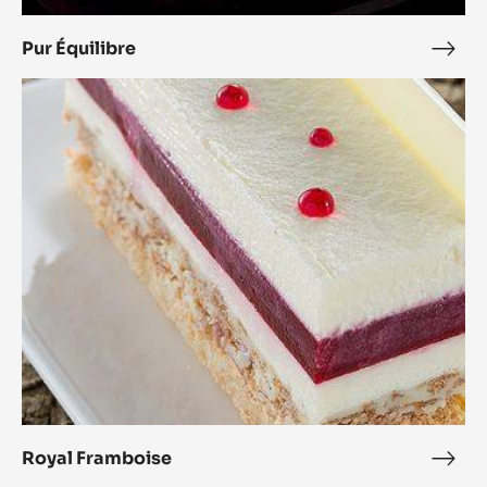
Pur Équilibre
Pur
Équi
Royal
Framboise
Royal Framboise
Roya
Fram