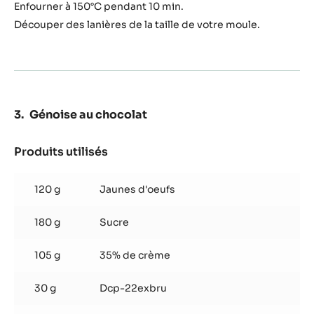
Enfourner à 150°C pendant 10 min.
Découper des lanières de la taille de votre moule.
Génoise au chocolat
Produits utilisés
:
Génoise
au
120 g
Jaunes d'oeufs
chocolat
180 g
Sucre
105 g
35% de crème
30 g
Dcp-22exbru