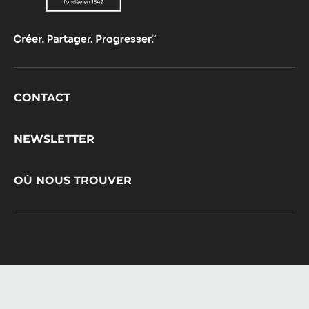
Footer
CONTACT
CacaoBarry
NEWSLETTER
OÙ NOUS TROUVER