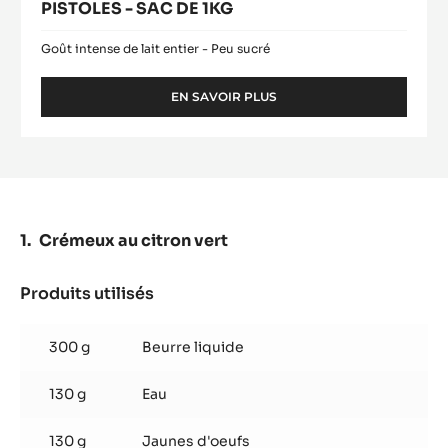
PISTOLES - SAC DE 1KG
Goût intense de lait entier - Peu sucré
EN SAVOIR PLUS
-
CHOCOLAT
BLANC
-
ZÉPHYR™
34%
-
PISTOLES
Crémeux au citron vert
-
SAC
DE
Produits utilisés
:
1KG
Crémeux
au
300 g
Beurre liquide
citron
vert
130 g
Eau
130 g
Jaunes d'oeufs