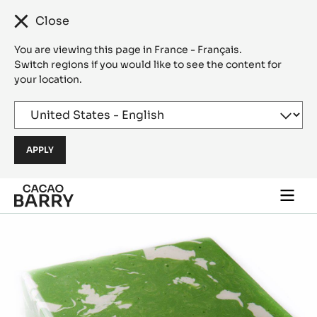
Close
You are viewing this page in France - Français.
Switch regions if you would like to see the content for
your location.
Skip to main content
Togg
main
navi