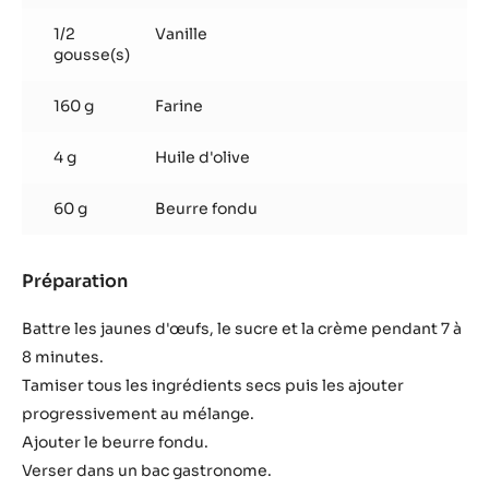
1/2
Vanille
gousse(s)
160 g
Farine
4 g
Huile d'olive
60 g
Beurre fondu
Préparation
:
Génoise
à
Battre les jaunes d'œufs, le sucre et la crème pendant 7 à
la
8 minutes.
vanille
Tamiser tous les ingrédients secs puis les ajouter
progressivement au mélange.
Ajouter le beurre fondu.
Verser dans un bac gastronome.