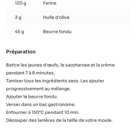
120 g
Farine
3 g
Huile d'olive
45 g
Beurre fondu
Préparation
:
Génoise
au
Battre les jaunes d'œufs, le saccharose et la crème
chocolat
pendant 7 à 8 minutes.
Tamiser tous les ingrédients secs. Les ajouter
progressivement au mélange.
Ajouter le beurre fondu.
Verser dans un bac gastronome.
Enfourner à 150°C pendant 10 min.
Découper des lanières de la taille de votre moule.