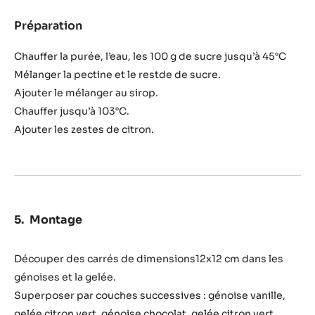
Préparation
:
Gelée
au
Chauffer la purée, l’eau, les 100 g de sucre jusqu’à 45°C
citron
Mélanger la pectine et le restde de sucre.
vert
Ajouter le mélanger au sirop.
Chauffer jusqu’à 103°C.
Ajouter les zestes de citron.
Montage
Découper des carrés de dimensions12x12 cm dans les
génoises et la gelée.
Superposer par couches successives : génoise vanille,
gelée citron vert, génoise chocolat, gelée citron vert,