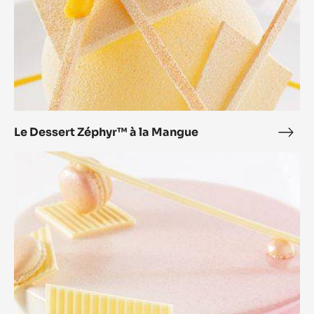
Le Dessert Zéphyr™ à la Mangue
Le
Dess
L'Entremets
Zép
Zéphyr™
à
Orange
la
Man