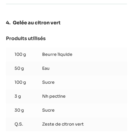
Gelée au citron vert
Produits utilisés
:
Gelée
au
100 g
Beurre liquide
citron
vert
50 g
Eau
100 g
Sucre
3 g
Nh pectine
30 g
Sucre
Q.S.
Zeste de citron vert