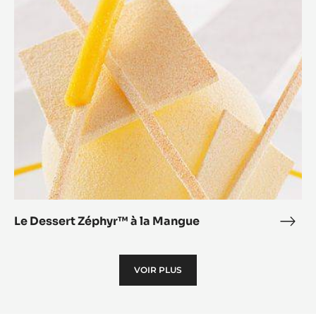
Dessert
Zéphyr™
à
la
Mangue
Le Dessert Zéphyr™ à la Mangue
Le
Dess
Zép
VOIR PLUS
à
la
Man