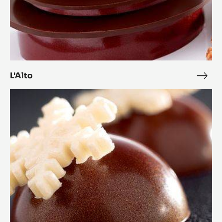
L'Alto
L'Alt
Bonbon
Cara
Crakine™
coco