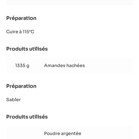
Préparation
:
Décoration
-
Cuire à 115°C
craquelins
argentés
Produits utilisés
:
Décoration
-
1335 g
Amandes hachées
craquelins
argentés
Préparation
:
Décoration
-
Sabler
craquelins
argentés
Produits utilisés
:
Décoration
-
Poudre argentée
craquelins