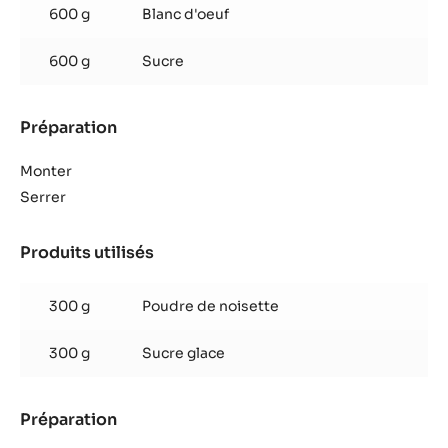
meringue
600 g
Blanc d'oeuf
à
la
600 g
Sucre
noisette
Préparation
:
Biscuit
meringue
Monter
à
Serrer
la
noisette
Produits utilisés
:
Biscuit
meringue
300 g
Poudre de noisette
à
la
300 g
Sucre glace
noisette
Préparation
:
Biscuit