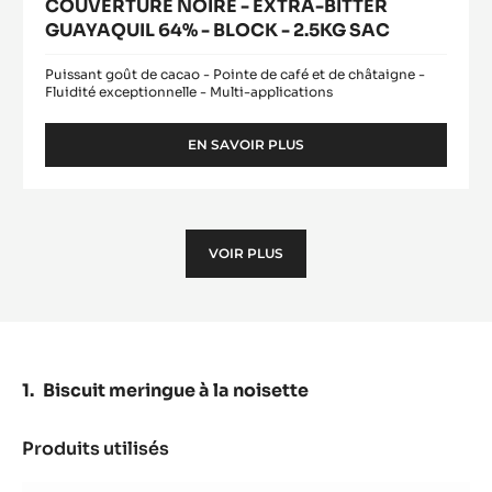
COUVERTURE NOIRE - EXTRA-BITTER
GUAYAQUIL 64% - BLOCK - 2.5KG SAC
Puissant goût de cacao - Pointe de café et de châtaigne -
Fluidité exceptionnelle - Multi-applications
EN SAVOIR PLUS
-
COUVERTURE
NOIRE
-
EXTRA-
BITTER
VOIR PLUS
GUAYAQUIL
64%
-
BLOCK
-
2.5KG
Biscuit meringue à la noisette
SAC
Produits utilisés
:
Biscuit