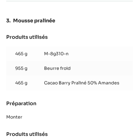
Mousse pralinée
Produits utilisés
:
Mousse
pralinée
465 g
M-8g310-n
955 g
Beurre froid
465 g
Cacao Barry Praliné 50% Amandes
Préparation
:
Mousse
pralinée
Monter
Produits utilisés
: