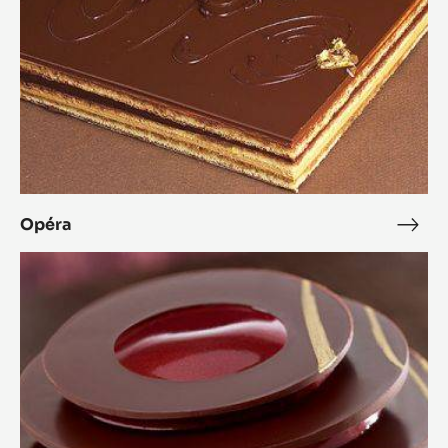
Opéra
Opé
L'Alto