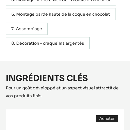
Montage partie haute de la coque en chocolat
Assemblage
Décoration - craquelins argentés
INGRÉDIENTS CLÉS
Pour un goût développé et un aspect visuel attractif de
vos produits finis
Pailleté
Acheter
Feuilletine™
(opens
a