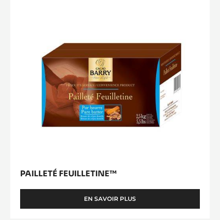
modal
window)
PAILLETÉ FEUILLETINE™
EN SAVOIR PLUS
-
PAILLETÉ