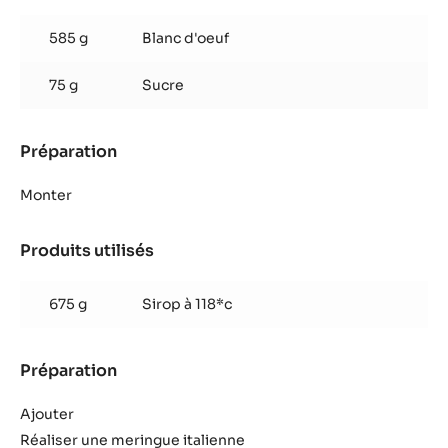
Mousse
pralinée
585 g
Blanc d'oeuf
75 g
Sucre
Préparation
:
Mousse
pralinée
Monter
Produits utilisés
:
Mousse
pralinée
675 g
Sirop à 118*c
Préparation
:
Mousse
pralinée
Ajouter
Réaliser une meringue italienne