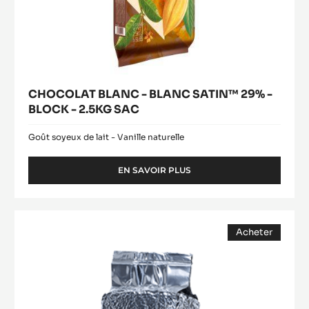
CHOCOLAT BLANC - BLANC SATIN™ 29% -
BLOCK - 2.5KG SAC
Goût soyeux de lait - Vanille naturelle
EN SAVOIR PLUS
-
CHOCOLAT
BLANC
-
Praliné
BLANC
Acheter
Grains
SATIN™
(opens
29%
a
modal
-
window)
BLOCK
-
2.5KG