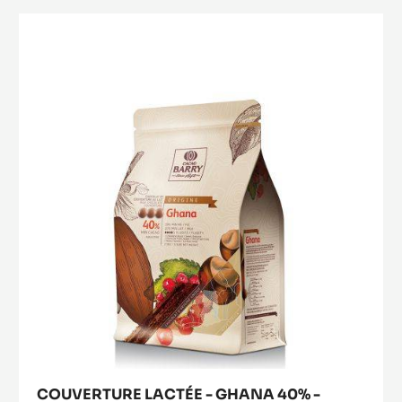
FEUILLETINE™
COUVERTURE
LACTÉE
-
GHANA
40%
-
PISTOLES
-
SAC
2,5
KG
COUVERTURE LACTÉE - GHANA 40% -