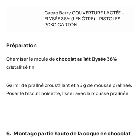
Montage
partie
Cacao Barry COUVERTURE LACTÉE -
basse
ELYSÉE 36% (LENÔTRE) - PISTOLES -
de
20KG CARTON
la
coque
en
Préparation
:
chocolat
Montage
partie
Chemiser le moule de
chocolat au lait Elysée 36%
basse
cristallisé fin
de
la
coque
Garnir de praliné croustillant et 46 g de mousse pralinée.
en
Poser le biscuit noisette, lisser avec la mousse pralinée.
chocolat
Montage partie haute de la coque en chocolat