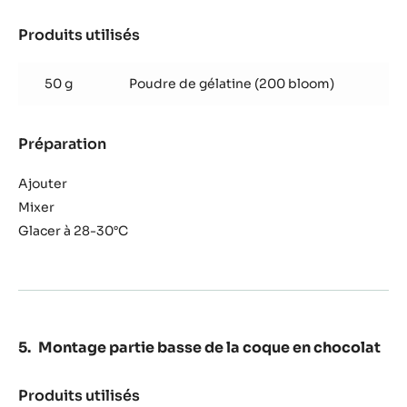
Produits utilisés
:
Glaçage
caramel
50 g
Poudre de gélatine (200 bloom)
Préparation
:
Glaçage
caramel
Ajouter
Mixer
Glacer à 28-30°C
Montage partie basse de la coque en chocolat
Produits utilisés
: