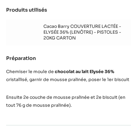
Produits utilisés
:
Montage
partie
Cacao Barry COUVERTURE LACTÉE -
haute
ELYSÉE 36% (LENÔTRE) - PISTOLES -
de
20KG CARTON
la
coque
en
Préparation
:
chocolat
Montage
partie
Chemiser le moule de
chocolat au lait Elysée 36%
haute
cristallisé, garnir de mousse pralinée, poser le 1er biscuit
de
la
coque
Ensuite 2e couche de mousse pralinée et 2e biscuit (en
en
tout 76 g de mousse pralinée).
chocolat