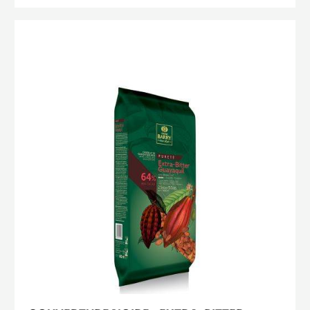
50%
AMANDES
COUVERTURE
NOIRE
-
EXTRA-
BITTER
GUAYAQUIL
64%
-
BLOCK
-
2.5KG
SAC