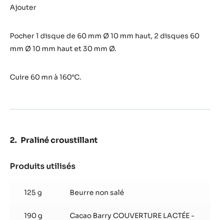
meringue
Ajouter
à
la
Pocher 1 disque de 60 mm Ø 10 mm haut, 2 disques 60
noisette
mm Ø 10 mm haut et 30 mm Ø.
Cuire 60 mn à 160°C.
Praliné croustillant
Produits utilisés
:
Praliné
croustillant
125 g
Beurre non salé
190 g
Cacao Barry COUVERTURE LACTÉE -