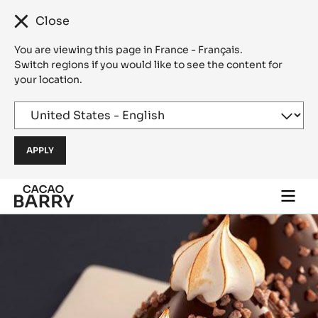
Close
You are viewing this page in France - Français.
Switch regions if you would like to see the content for
your location.
Skip to main content
Togg
main
navi