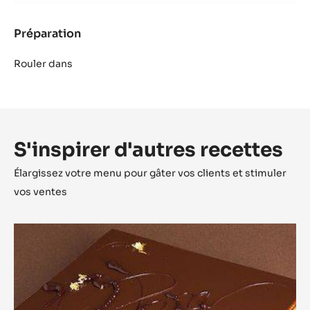
argentés
Préparation
:
Décoration
-
Rouler dans
craquelins
argentés
S'inspirer d'autres recettes
Élargissez votre menu pour gâter vos clients et stimuler
vos ventes
Opéra