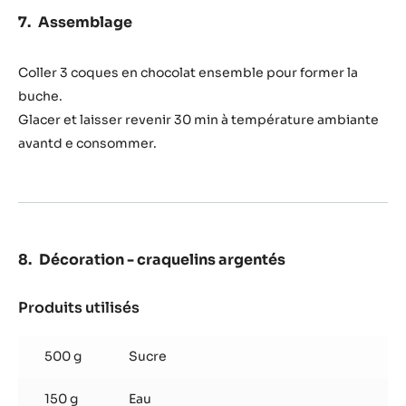
Assemblage
Coller 3 coques en chocolat ensemble pour former la
buche.
Glacer et laisser revenir 30 min à température ambiante
avantd e consommer.
Décoration - craquelins argentés
Produits utilisés
:
Décoration
-
500 g
Sucre
craquelins
argentés
150 g
Eau