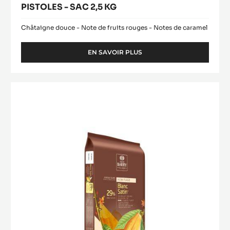
PISTOLES - SAC 2,5 KG
Châtaigne douce - Note de fruits rouges - Notes de caramel
EN SAVOIR PLUS
-
COUVERTURE
LACTÉE
-
CHOCOLAT
GHANA
BLANC
40%
-
-
PISTOLES
BLANC
-
SATIN™
SAC
29%
2,5
KG
-
BLOCK
-
2.5KG
SAC