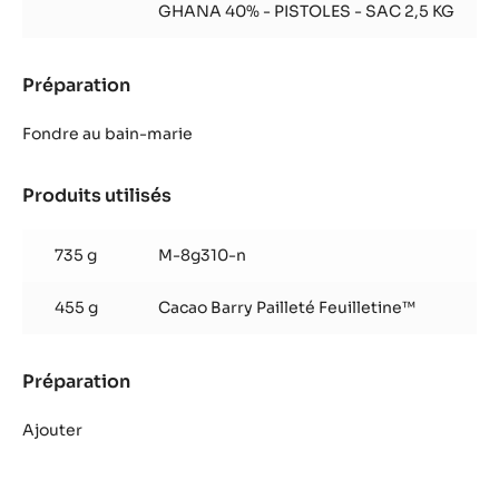
GHANA 40% - PISTOLES - SAC 2,5 KG
Préparation
:
Praliné
croustillant
Fondre au bain-marie
Produits utilisés
:
Praliné
croustillant
735 g
M-8g310-n
455 g
Cacao Barry Pailleté Feuilletine™
Préparation
:
Praliné
croustillant
Ajouter