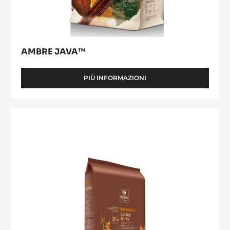
AMBRE JAVA™
PIÙ INFORMAZIONI
-
AMBRE
JAVA™
Lactée
Barry