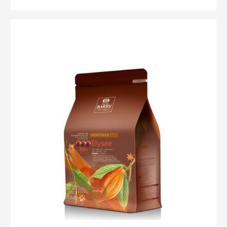
CIOCCOLATO
DI
COPERTURA
Elysée
FONDENTE
(Lenôtre)
-
MATSIRO
70%
-
GOCCE
-
SACCO
DA
1KG