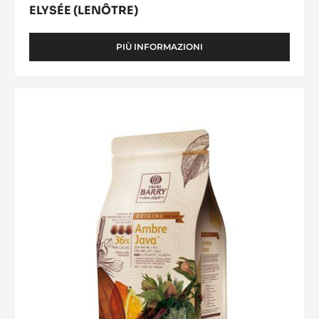
ELYSÉE (LENÔTRE)
PIÙ INFORMAZIONI
-
ELYSÉE
(LENÔTRE)
Ambre
Java™