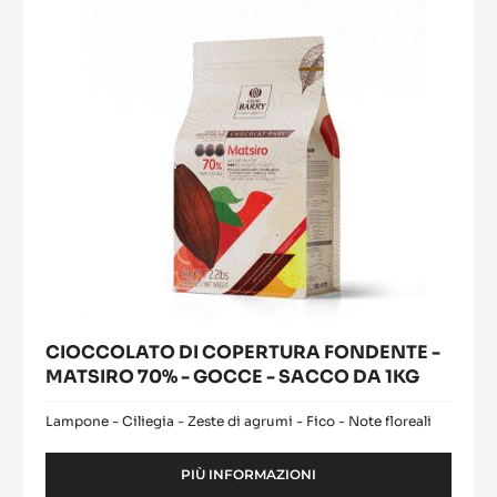
-
MATSIRO
70%
-
GOCCE
-
SACCO
DA
1KG
CIOCCOLATO DI COPERTURA FONDENTE -
MATSIRO 70% - GOCCE - SACCO DA 1KG
Lampone - Ciliegia - Zeste di agrumi - Fico - Note floreali
PIÙ INFORMAZIONI
-