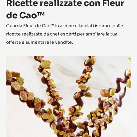
Ricette realizzate con Fleur
de Cao™
Guarda Fleur de Cao™ in azione e lasciati ispirare dalle
ricette realizzate da chef esperti per ampliare la tua
offerta e aumentare le vendite.
Zig-
zag
alla
frutta
secca