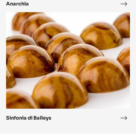
Anarchia
Anar
Sinfonia
di
Baileys
Sinfonia di Baileys
Sinf
di
Bail