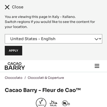
Close
You are viewing this page in Italy - Italiano.
Switch regions if you would like to see the content for
your location.
Skip to main content
Togg
main
navi
Cioccolato
/
Cioccolati & Coperture
Cacao Barry - Fleur de Cao™