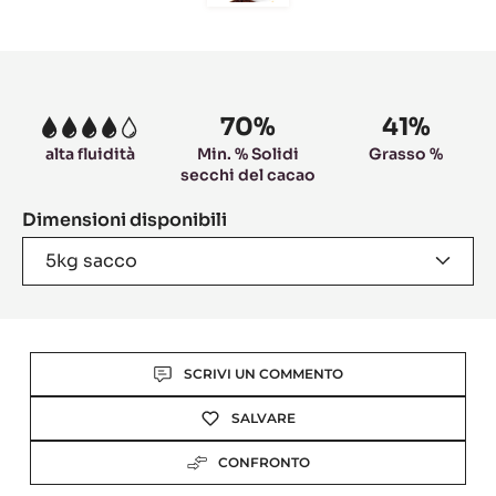
to
slide
6
Product
information
70%
41%
4
alta fluidità
Min. % Solidi
Grasso %
secchi del cacao
Dimensioni disponibili
5kg sacco
Actions
SCRIVI UN COMMENTO
SALVARE
CONFRONTO