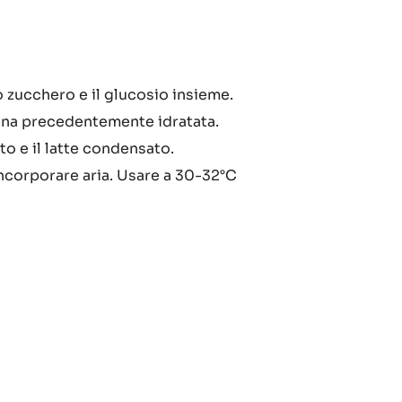
assa
lo zucchero e il glucosio insieme.
ina precedentemente idratata.
occolato
to e il latte condensato.
ncorporare aria. Usare a 30-32°C