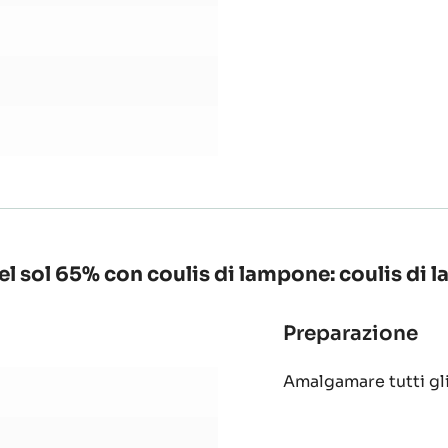
el sol 65% con coulis di lampone: coulis di
Preparazione
:
Ch
Amalgamare tutti gli
cr
al
ci