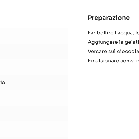
Preparazione
:
Gl
Far bollire l'acqua, 
al
Aggiungere la gelat
ci
Versare sul cioccola
Emulsionare senza i
io