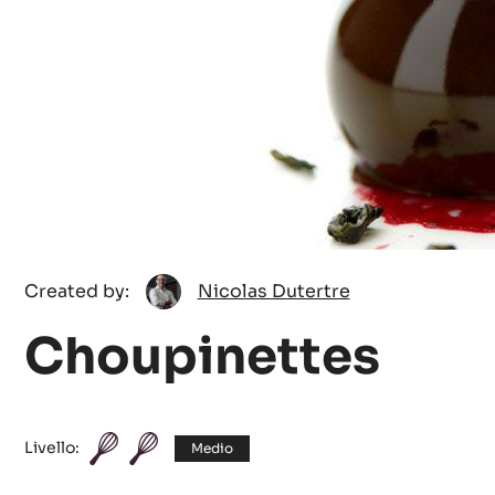
Nicolas
Created by:
Nicolas Dutertre
Dutertre
Choupinettes
Livello:
Medio