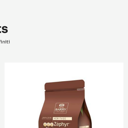
ts
initi
Zéphyr™