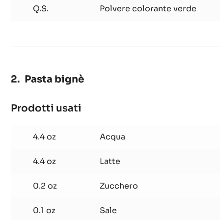
Q.S.
Polvere colorante verde
Pasta bignè
Prodotti usati
:
Pasta
bignè
4.4 oz
Acqua
4.4 oz
Latte
0.2 oz
Zucchero
0.1 oz
Sale