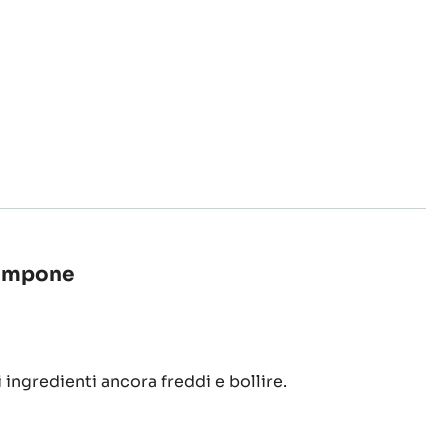
 lampone
oupinette:
 ingredienti ancora freddi e bollire.
ema
occolato