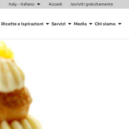
Italy - Italiano
Accedi
Iscriviti gratuitamente
oggle
earch
ion
Ricette e ispirazioni
Servizi
Media
Chi siamo
arry