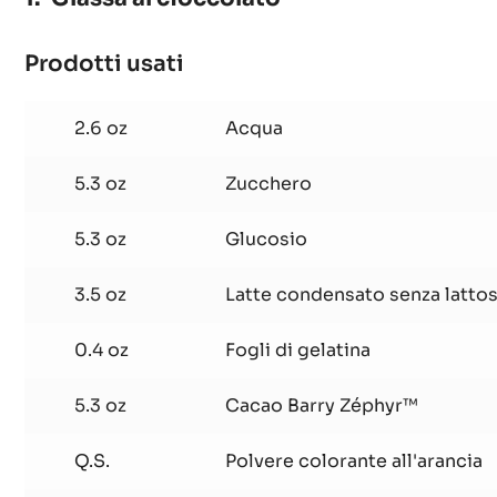
Prodotti usati
:
Glassa
al
2.6 oz
Acqua
cioccolato
5.3 oz
Zucchero
5.3 oz
Glucosio
3.5 oz
Latte condensato senza lattos
0.4 oz
Fogli di gelatina
5.3 oz
Cacao Barry Zéphyr™
Q.S.
Polvere colorante all'arancia