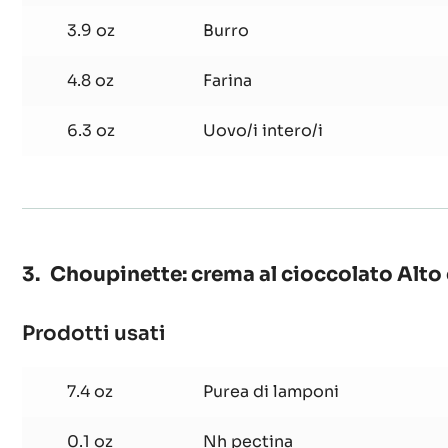
3.9 oz
Burro
4.8 oz
Farina
6.3 oz
Uovo/i intero/i
Choupinette: crema al cioccolato Alto 
Prodotti usati
:
Choupinette:
crema
7.4 oz
Purea di lamponi
al
cioccolato
0.1 oz
Nh pectina