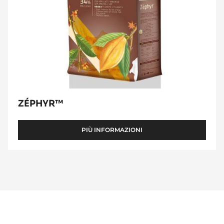
ZÉPHYR™
PIÙ INFORMAZIONI
-
ZÉPHYR™