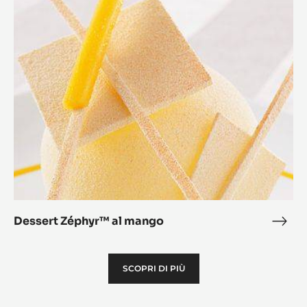
Zéphyr™
al
mango
Dessert Zéphyr™ al mango
Dess
Zép
al
SCOPRI DI PIÙ
man