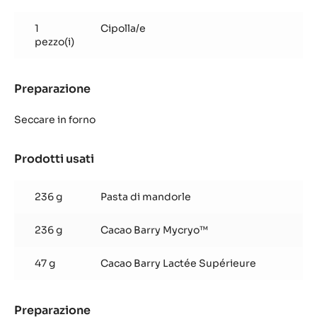
Cioccolati
alla
1
Cipolla/e
cipolla
pezzo(i)
e
al
curry
Preparazione
:
Cioccolati
alla
Seccare in forno
cipolla
e
Prodotti usati
:
al
Cioccolati
curry
alla
236 g
Pasta di mandorle
cipolla
e
236 g
Cacao Barry Mycryo™
al
curry
47 g
Cacao Barry Lactée Supérieure
Preparazione
: