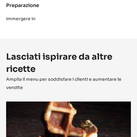
al
Preparazione
:
curry
Cioccolati
alla
Immergere in
cipolla
e
al
curry
Lasciati ispirare da altre
ricette
Amplia il menu per soddisfare i clienti e aumentare le
vendite
Waffle
bislunghi