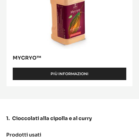
MYCRYO™
PIÙ INFORMAZIONI
-
MYCRYO™
Cioccolati alla cipolla e al curry
Prodotti usati
: