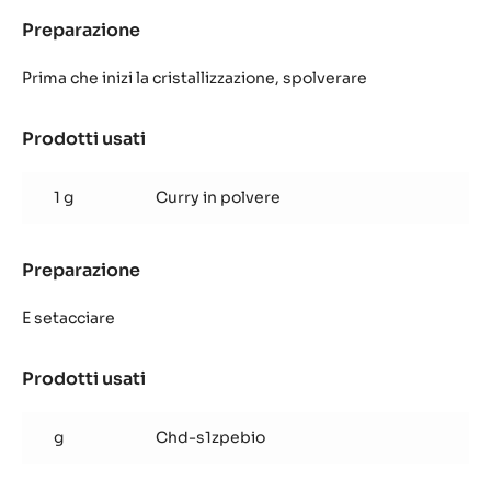
al
Preparazione
:
curry
Cioccolati
alla
Prima che inizi la cristallizzazione, spolverare
cipolla
e
Prodotti usati
:
al
Cioccolati
curry
alla
1 g
Curry in polvere
cipolla
e
al
Preparazione
:
curry
Cioccolati
alla
E setacciare
cipolla
e
Prodotti usati
:
al
Cioccolati
curry
alla
g
Chd-s1zpebio
cipolla
e