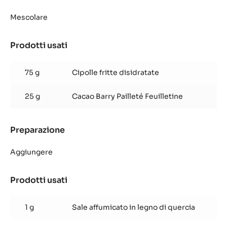
Cioccolati
alla
Mescolare
cipolla
e
Prodotti usati
:
al
Cioccolati
curry
alla
75 g
Cipolle fritte disidratate
cipolla
e
25 g
Cacao Barry Pailleté Feuilletine
al
curry
Preparazione
:
Cioccolati
alla
Aggiungere
cipolla
e
Prodotti usati
:
al
Cioccolati
curry
alla
1 g
Sale affumicato in legno di quercia
cipolla
e