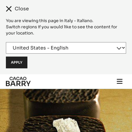
Close
You are viewing this page in Italy - Italiano.
Switch regions if you would like to see the content for
your location.
Skip to main content
Togg
main
navi