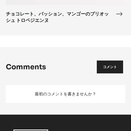
ゴ
ー
チョコレート、パッション、マンゴーのブリオッ
チ
シュ トロペジエンヌ
の
ョ
ブ
コ
リ
レ
オ
ー
ッ
ト、
シ
パ
ュ
ッ
Comments
コメント
ト
シ
ロ
ョ
ペ
ン、
ジ
マ
最初のコメントを書きませんか？
エ
ン
ン
ゴ
ヌ
ー
の
ブ