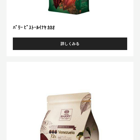
ﾊﾞﾘｰ ﾋﾟｽﾄｰﾙｲﾅﾔ ｶｶｵ
詳しくみる
-
ﾊﾞ
ﾘ
ｰ
Venezuela
ﾋﾟ
ｽ
ﾄ
ｰ
ﾙ
ｲ
ﾅ
ﾔ
ｶ
ｶ
ｵ