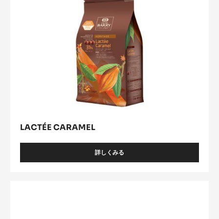
LACTÉE CARAMEL
詳しくみる
-
LACTÉE
CARAMEL
Lactée
Barry