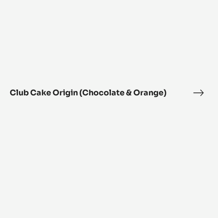
Club Cake Origin (Chocolate & Orange)
Club
Cak
Cocoa
Orig
Pod
(Cho
Heart
&
Oran