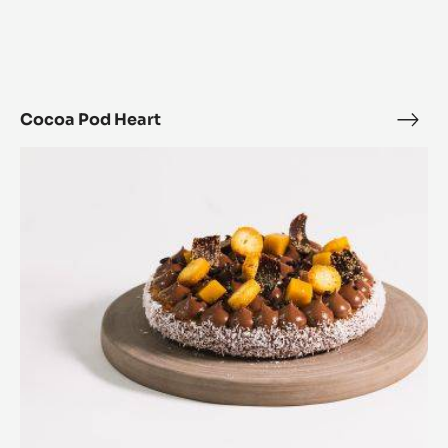
Cocoa Pod Heart
Coc
Pod
チ
Hear
ョ
コ
レ
ー
ト、
パ
ッ
シ
ョ
ン、
マ
ン