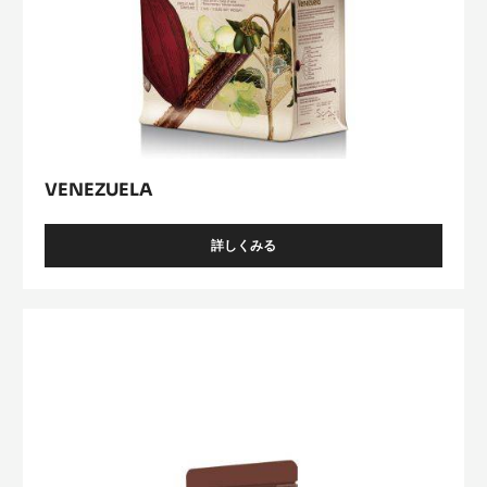
VENEZUELA
詳しくみる
-
VENEZUELA
Lactée
Caramel