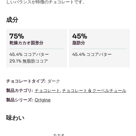
しいバランスが特徴のチョコレートです。
成分
Composition
75%
45%
乾燥カカオ固形分
脂肪分
45.4%
ココアバター
45.4%
ココアバター
29.1%
無脂肪ココア
成
チョコレートタイプ:
ダーク
分
製品カテゴリ:
チョコレート
チョコレート & クーベルチュール
製品シリーズ:
Origine
味わい
カカオ