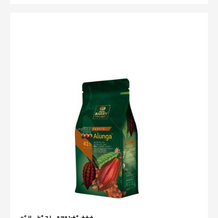
DE
CAO™
ﾊﾞ
ﾘ
ｰ
ﾋﾟ
ｽ
ﾄ
ｰ
ﾙ
ｱ
ﾙ
ﾝ
ｶﾞ
ｶ
ｶ
ｵ