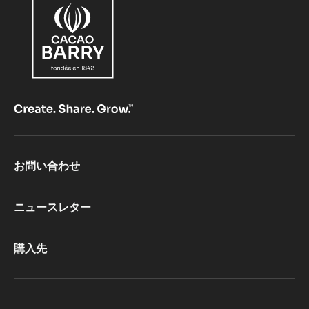
リ
オ
ッ
シ
ュ
ト
ロ
ペ
ジ
エ
Footer
お問い合わせ
ン
CacaoBarry
ヌ
ニュースレター
購入先