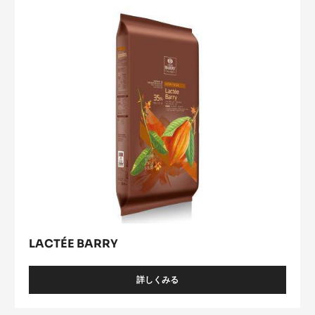
LACTÉE BARRY
詳しくみる
-
LACTÉE
BARRY