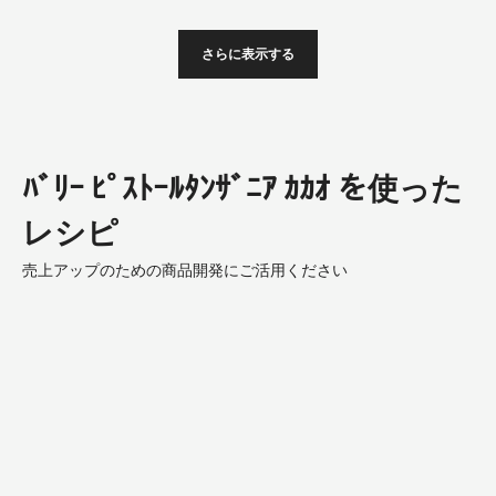
さらに表示する
ﾊﾞﾘｰ ﾋﾟｽﾄｰﾙﾀﾝｻﾞﾆｱ ｶｶｵ を使った
レシピ
売上アップのための商品開発にご活用ください
Club
Cake
Origin
(Chocolate
&
Orange)