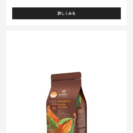
詳しくみる
-
VENEZUELA
Lactée
Caramel