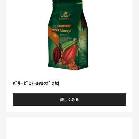
ｰ
ﾙ
ｱ
ﾙ
ﾝ
ｶﾞ
ｶ
ｶ
ｵ
ﾊﾞﾘｰ ﾋﾟｽﾄｰﾙｱﾙﾝｶﾞ ｶｶｵ
詳しくみる
-
ﾊﾞ
ﾘ
ｰ
ﾊﾞ
ﾋﾟ
ﾘ
ｽ
ｰ
ﾄ