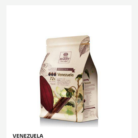
ﾘ
ｰ
Venezuela
ﾋﾟ
ｽ
ﾄ
ｰ
ﾙ
ｲ
ﾅ
ﾔ
ｶ
ｶ
ｵ
VENEZUELA