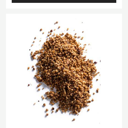
PRALINÉ
50%
AMANDES
Praliné
/
Grains
NOISETTES