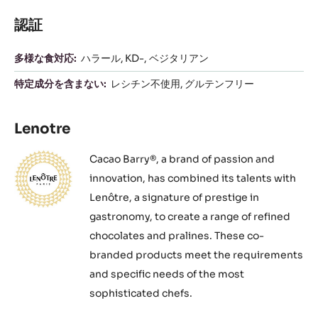
認証
多様な食対応:
ハラール
KD-
ベジタリアン
特定成分を含まない:
レシチン不使用
グルテンフリー
Lenotre
Cacao Barry®, a brand of passion and
innovation, has combined its talents with
Lenôtre, a signature of prestige in
gastronomy, to create a range of refined
chocolates and pralines. These co-
branded products meet the requirements
and specific needs of the most
sophisticated chefs.