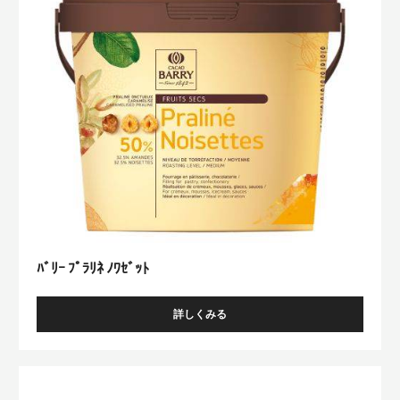
ﾘ
ﾈ
ﾉ
ﾜ
ｾﾞ
ｯ
ﾄ
ﾊﾞﾘｰ ﾌﾟﾗﾘﾈ ﾉﾜｾﾞｯﾄ
詳しくみる
-
ﾊﾞ
ﾘ
ｰ
Praliné
ﾌﾟ
50%