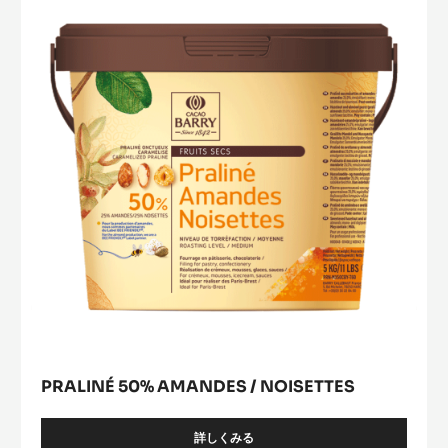
ﾗ
Amandes
ﾘ
ﾈ
/
ﾉ
Noisettes
ﾜ
ｾﾞ
ｯ
ﾄ
PRALINÉ 50% AMANDES / NOISETTES
詳しくみる
-