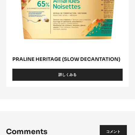
PRALINE HERITAGE (SLOW DECANTATION)
詳しくみる
-
PRALINE
HERITAGE
(SLOW
DECANTATION)
Comments
コメント