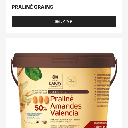
PRALINÉ GRAINS
詳しくみる
-
PRALINÉ
GRAINS
Praliné
50%
Amande
Valencia