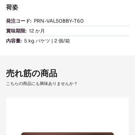
荷姿
発注コード:
PRN-VAL50BBY-T60
賞味期限:
12 か月
内容量:
5 kg バケツ | 2 個/箱
売れ筋の商品
こちらの商品にも興味ありませんか？
ﾊﾞ
ﾘ
ｰ
ﾌﾟ
ﾗ