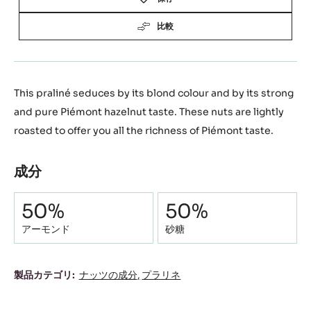
比較
This praliné seduces by its blond colour and by its strong
and pure Piémont hazelnut taste. These nuts are lightly
roasted to offer you all the richness of Piémont taste.
成分
Composition
50%
50%
アーモンド
砂糖
成
製品カテゴリ:
ナッツの成分
プラリネ
分