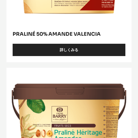
PRALINÉ 50% AMANDE VALENCIA
詳しくみる
-
PRALINÉ
50%
AMANDE
Praline
VALENCIA
Heritage
(slow
decantation)