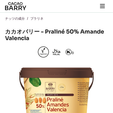
Skip to main content
Togg
main
navi
ナッツの成分
/
プラリネ
カカオバリー - Praliné 50% Amande
Valencia