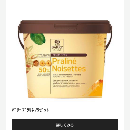
ｰ
ﾌﾟ
ﾗ
ﾘ
ﾈ
ﾉ
ﾜ
ｾﾞ
ｯ
ﾄ
ﾊﾞﾘｰ ﾌﾟﾗﾘﾈ ﾉﾜｾﾞｯﾄ
詳しくみる
-