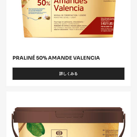
PRALINÉ 50% AMANDE VALENCIA
詳しくみる
-
PRALINÉ
50%
AMANDE
Praline
VALENCIA
Heritage
(slow
decantation)