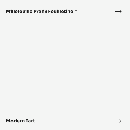
Millefeuille Pralin Feuilletine™
Mille
Prali
Modern
Feui
Tart
Modern Tart
Mod
Tart