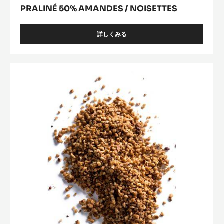
PRALINÉ 50% AMANDES / NOISETTES
詳しくみる
-
PRALINÉ
50%
AMANDES
Praliné
/
Grains
NOISETTES