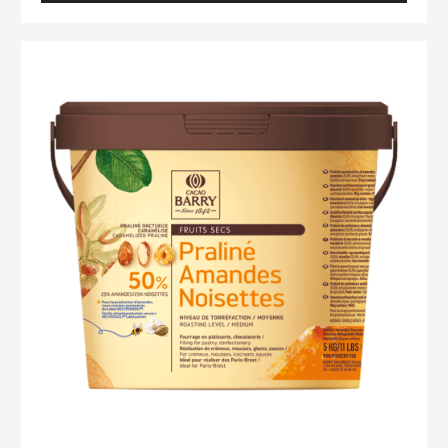
ﾊﾞ
ﾘ
ｰ
Praliné
ﾌﾟ
50%
ﾗ
Amandes
ﾘ
ﾈ
/
ﾉ
Noisettes
ﾜ
ｾﾞ
ｯ
ﾄ