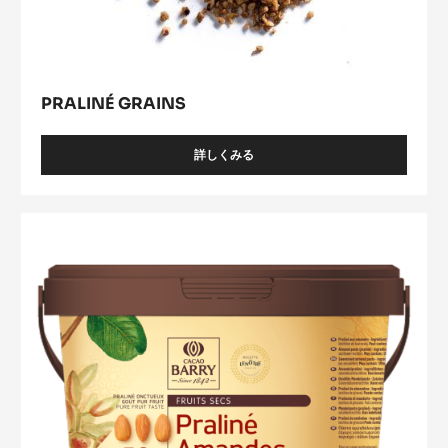
PRALINÉ GRAINS
詳しくみる
-
PRALINÉ
GRAINS
Praliné
50%
Amande
Valencia