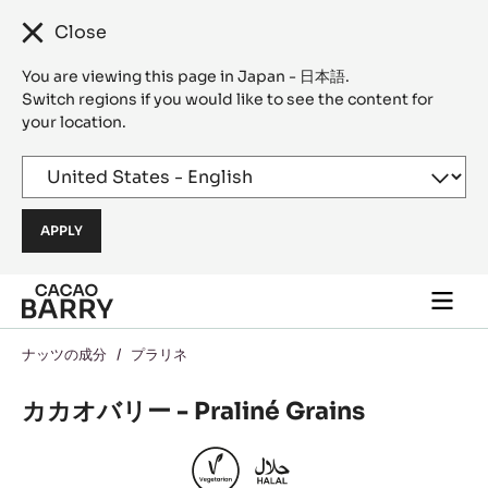
Close
You are viewing this page in Japan - 日本語.
Switch regions if you would like to see the content for
your location.
Skip to main content
Togg
main
navi
ナッツの成分
/
プラリネ
カカオバリー - Praliné Grains