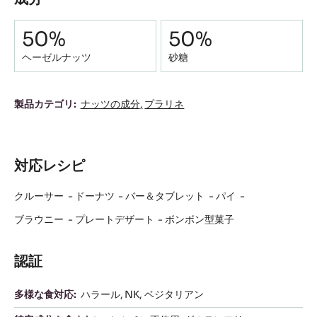
Composition
50%
50%
ヘーゼルナッツ
砂糖
成
製品カテゴリ:
ナッツの成分
プラリネ
分
対応レシピ
クルーサー
ドーナツ
バー＆タブレット
パイ
ブラウニー
プレートデザート
ボンボン型菓子
認証
多様な食対応:
ハラール
NK
ベジタリアン