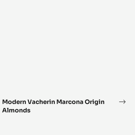
ク
Vacherin
フ
Marcona
ォ
Origin
レ
Almonds
ス
ト
Modern Vacherin Marcona Origin
Mod
efeuille
Vach
Almonds
go
Marc
lis
Orig
Almo