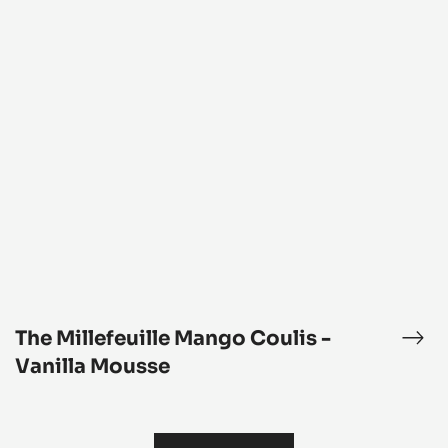
ド
Millefeuille
プ
Mango
デ
Coulis
ィ
-
ン
Vanilla
グ
Mousse
The Millefeuille Mango Coulis -
phyr™
The
lefeuille
Mill
Vanilla Mousse
Man
Cou
-