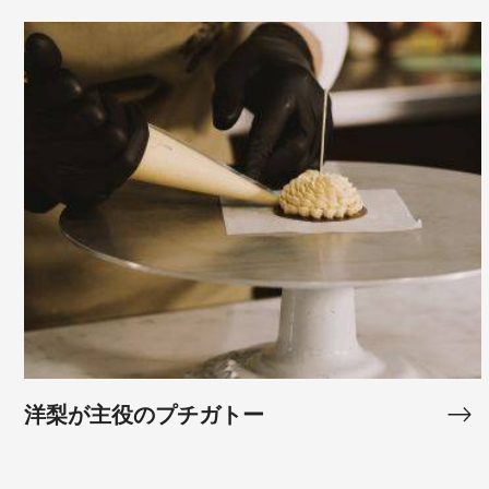
洋
梨
が
主
役
の
プ
チ
ガ
ト
ー
洋梨が主役のプチガトー
洋
梨
が
Zéphyr™