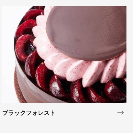
ブ
ラ
ッ
ク
フ
ォ
レ
ス
ト
ブラックフォレスト
ブ
ラ
ッ
Modern