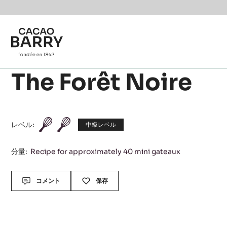
Skip to main content
The Forêt Noire
レベル:
中級レベル
分量:
Recipe for approximately 40 mini gateaux
Actions
コメント
保存