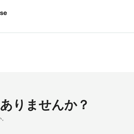
sse
味ありませんか？
い。