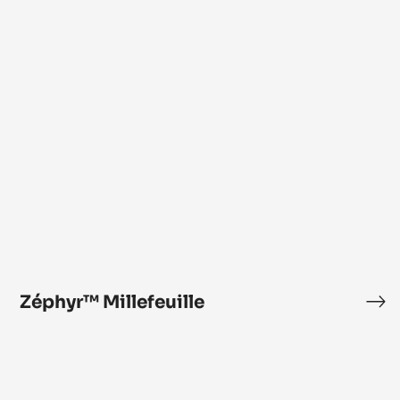
主
Millefeuille
役
の
プ
チ
ガ
ト
ー
Zéphyr™ Millefeuille
Zé
Mil