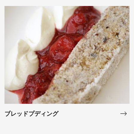
ブ
レ
ッ
ド
プ
デ
ィ
ン
グ
ブレッドプディング
ブ
レ
ッ
The