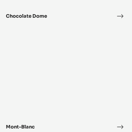
Chocolate Dome
Choc
Dom
Mont-
Blanc