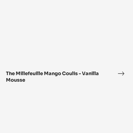
Zéphyr™ Millefeuille
Zép
Mille
The
Millefeuille
Mango
Coulis
-
Vanilla
Mousse