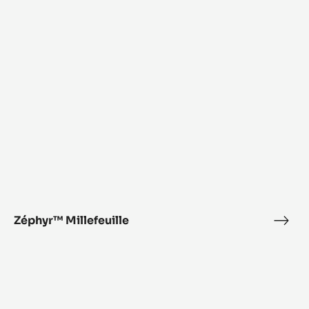
こちらの情報にも興味ありませ
んか？
売上アップのための新メニュー開発の参考にご活用ください。
Zéphyr™
Millefeuille