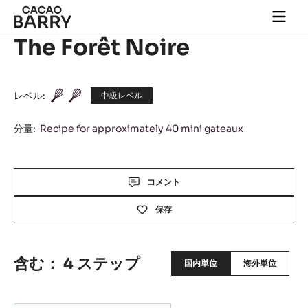
Close
You are viewing this page in Japan - 日本語.
Switch regions if you would like to see the content for
your location.
Skip to main content
Togg
main
The Forêt Noire
navi
レベル:
中級レベル
分量:
Recipe for approximately 40 mini gateaux