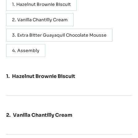
Actions
コメント
保存
含む： 4 ステップ
国内単位
海外単位
Hazelnut Brownie Biscuit
Vanilla Chantilly Cream
Extra Bitter Guayaquil Chocolate Mousse
Assembly