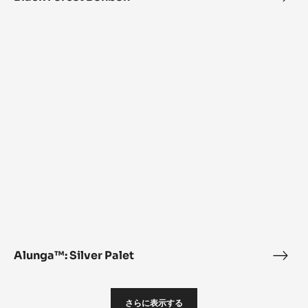
Fore
Alunga™:
Bon
Silver
Palet
Alunga™: Silver Palet
Alun
Silve
Pale
さらに表示する