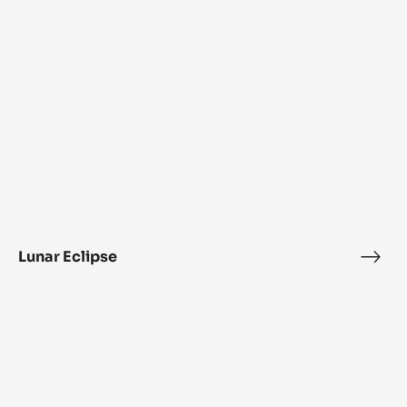
Lunar Eclipse
Luna
Ecli
Alunga™
bonbon