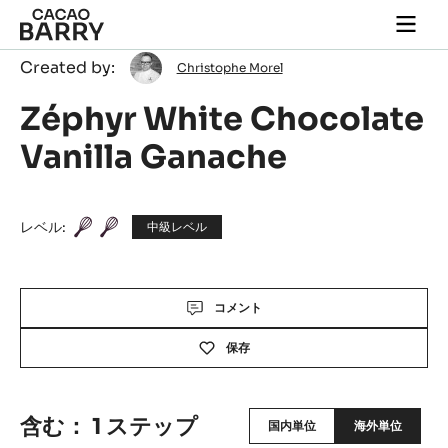
Skip to main content
Togg
main
Christophe
Created by:
navi
Christophe Morel
Morel
Zéphyr White Chocolate
Vanilla Ganache
レベル:
中級レベル
Actions
コメント
保存
含む： 1 ステップ
国内単位
海外単位