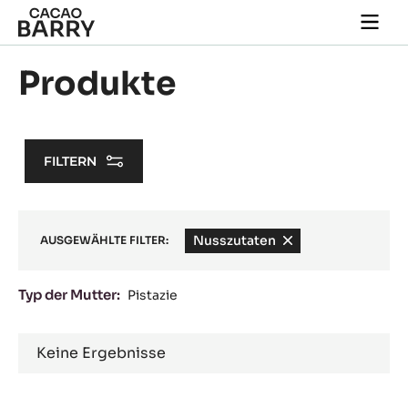
Skip to main content
Togg
main
navi
Produkte
FILTERN
Nusszutaten
-
AUSGEWÄHLTE FILTER:
remove
filter
Typ der Mutter:
Pistazie
Results
Keine Ergebnisse